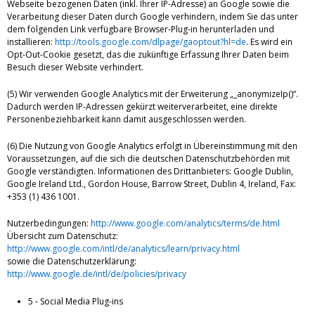
Webseite bezogenen Daten (inkl. Ihrer IP-Adresse) an Google sowie die
Verarbeitung dieser Daten durch Google verhindern, indem Sie das unter
dem folgenden Link verfügbare Browser-Plug-in herunterladen und
installieren:
http://tools.google.com/dlpage/gaoptout?hl=de
. Es wird ein
Opt-Out-Cookie gesetzt, das die zukünftige Erfassung Ihrer Daten beim
Besuch dieser Website verhindert.
(5) Wir verwenden Google Analytics mit der Erweiterung „_anonymizeIp()“.
Dadurch werden IP-Adressen gekürzt weiterverarbeitet, eine direkte
Personenbeziehbarkeit kann damit ausgeschlossen werden.
(6) Die Nutzung von Google Analytics erfolgt in Übereinstimmung mit den
Voraussetzungen, auf die sich die deutschen Datenschutzbehörden mit
Google verständigten. Informationen des Drittanbieters: Google Dublin,
Google Ireland Ltd., Gordon House, Barrow Street, Dublin 4, Ireland, Fax:
+353 (1) 436 1001.
Nutzerbedingungen:
http://www.google.com/analytics/terms/de.html
Übersicht zum Datenschutz:
http://www.google.com/intl/de/analytics/learn/privacy.html
sowie die Datenschutzerklärung:
http://www.google.de/intl/de/policies/privacy
5 - Social Media Plug-ins