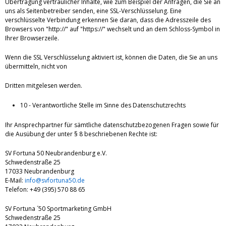
Übertragung vertraulicher Inhalte, wie zum Beispiel der Anfragen, die Sie an
uns als Seitenbetreiber senden, eine SSL-Verschlüsselung. Eine
verschlüsselte Verbindung erkennen Sie daran, dass die Adresszeile des
Browsers von "http://" auf "https://" wechselt und an dem Schloss-Symbol in
Ihrer Browserzeile.
Wenn die SSL Verschlüsselung aktiviert ist, können die Daten, die Sie an uns
übermitteln, nicht von
Dritten mitgelesen werden.
10 - Verantwortliche Stelle im Sinne des Datenschutzrechts
Ihr Ansprechpartner für sämtliche datenschutzbezogenen Fragen sowie für
die Ausübung der unter § 8 beschriebenen Rechte ist:
SV Fortuna 50 Neubrandenburg e.V.
Schwedenstraße 25
17033 Neubrandenburg
E-Mail:
info@svfortuna50.de
Telefon: +49 (395) 570 88 65
SV Fortuna ´50 Sportmarketing GmbH
Schwedenstraße 25