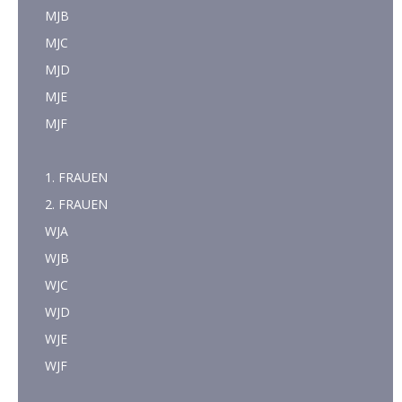
MJB
MJC
MJD
MJE
MJF
1. FRAUEN
2. FRAUEN
WJA
WJB
WJC
WJD
WJE
WJF