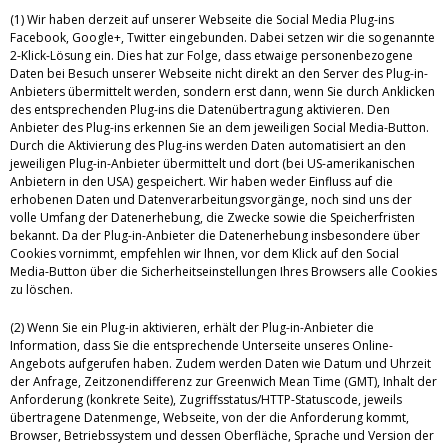
(1) Wir haben derzeit auf unserer Webseite die Social Media Plug-ins
Facebook, Google+, Twitter eingebunden. Dabei setzen wir die sogenannte
2-Klick-Lösung ein. Dies hat zur Folge, dass etwaige personenbezogene
Daten bei Besuch unserer Webseite nicht direkt an den Server des Plug-in-
Anbieters übermittelt werden, sondern erst dann, wenn Sie durch Anklicken
des entsprechenden Plug-ins die Datenübertragung aktivieren. Den
Anbieter des Plug-ins erkennen Sie an dem jeweiligen Social Media-Button.
Durch die Aktivierung des Plug-ins werden Daten automatisiert an den
jeweiligen Plug-in-Anbieter übermittelt und dort (bei US-amerikanischen
Anbietern in den USA) gespeichert. Wir haben weder Einfluss auf die
erhobenen Daten und Datenverarbeitungsvorgänge, noch sind uns der
volle Umfang der Datenerhebung, die Zwecke sowie die Speicherfristen
bekannt. Da der Plug-in-Anbieter die Datenerhebung insbesondere über
Cookies vornimmt, empfehlen wir Ihnen, vor dem Klick auf den Social
Media-Button über die Sicherheitseinstellungen Ihres Browsers alle Cookies
zu löschen.
(2) Wenn Sie ein Plug-in aktivieren, erhält der Plug-in-Anbieter die
Information, dass Sie die entsprechende Unterseite unseres Online-
Angebots aufgerufen haben. Zudem werden Daten wie Datum und Uhrzeit
der Anfrage, Zeitzonendifferenz zur Greenwich Mean Time (GMT), Inhalt der
Anforderung (konkrete Seite), Zugriffsstatus/HTTP-Statuscode, jeweils
übertragene Datenmenge, Webseite, von der die Anforderung kommt,
Browser, Betriebssystem und dessen Oberfläche, Sprache und Version der