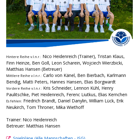
Nico Heidenreich (Trainer), Tristan Klaus,
Hintere Reihe v.l.n.r.:
Finn Heinze, Ben Goll, Leon Scharein, Wojciech Wierzbicki,
Matthias Hansen (Betreuer)
Carlo von Känel, Ben Bierbach, Karlmann
Mittlere Reihe v.l.n.r.:
Bendig, Matti Peters, Hannes Hansen, Elias Borgwardt
Kris Schneider, Lennon Kühl, Henry
Vordere Reihe v.l.n.r.:
Paulitschke, Piet Heidenreich, Ferenc Liutkus, Elias Kernchen
Friedrich Brandt, Daniel Danylin, William Lück, Erik
Es fehlen:
Neukirch, Tom Throner, Mika Wiethoff
Trainer: Nico Heidenreich
Betreuer: Matthias Hansen
Spielpläne (Alle Mannschaften - JSG)