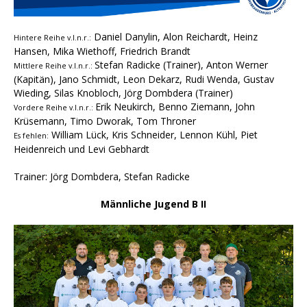
Daniel Danylin, Alon Reichardt, Heinz
Hintere Reihe v.l.n.r.:
Hansen, Mika Wiethoff, Friedrich Brandt
Stefan Radicke (Trainer), Anton Werner
Mittlere Reihe v.l.n.r.:
(Kapitän), Jano Schmidt, Leon Dekarz, Rudi Wenda, Gustav
Wieding, Silas Knobloch, Jörg Dombdera (Trainer)
Erik Neukirch, Benno Ziemann, John
Vordere Reihe v.l.n.r.:
Krüsemann, Timo Dworak, Tom Throner
William Lück, Kris Schneider, Lennon Kühl, Piet
Es fehlen:
Heidenreich und Levi Gebhardt
Trainer: Jörg Dombdera, Stefan Radicke
Männliche Jugend B II