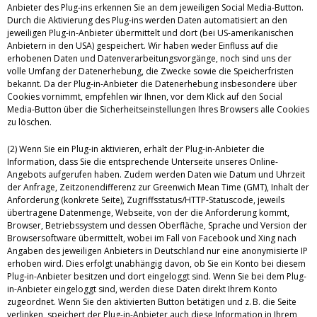
Anbieter des Plug-ins erkennen Sie an dem jeweiligen Social Media-Button.
Durch die Aktivierung des Plug-ins werden Daten automatisiert an den
jeweiligen Plug-in-Anbieter übermittelt und dort (bei US-amerikanischen
Anbietern in den USA) gespeichert. Wir haben weder Einfluss auf die
erhobenen Daten und Datenverarbeitungsvorgänge, noch sind uns der
volle Umfang der Datenerhebung, die Zwecke sowie die Speicherfristen
bekannt. Da der Plug-in-Anbieter die Datenerhebung insbesondere über
Cookies vornimmt, empfehlen wir Ihnen, vor dem Klick auf den Social
Media-Button über die Sicherheitseinstellungen Ihres Browsers alle Cookies
zu löschen.
(2) Wenn Sie ein Plug-in aktivieren, erhält der Plug-in-Anbieter die
Information, dass Sie die entsprechende Unterseite unseres Online-
Angebots aufgerufen haben. Zudem werden Daten wie Datum und Uhrzeit
der Anfrage, Zeitzonendifferenz zur Greenwich Mean Time (GMT), Inhalt der
Anforderung (konkrete Seite), Zugriffsstatus/HTTP-Statuscode, jeweils
übertragene Datenmenge, Webseite, von der die Anforderung kommt,
Browser, Betriebssystem und dessen Oberfläche, Sprache und Version der
Browsersoftware übermittelt, wobei im Fall von Facebook und Xing nach
Angaben des jeweiligen Anbieters in Deutschland nur eine anonymisierte IP
erhoben wird. Dies erfolgt unabhängig davon, ob Sie ein Konto bei diesem
Plug-in-Anbieter besitzen und dort eingeloggt sind. Wenn Sie bei dem Plug-
in-Anbieter eingeloggt sind, werden diese Daten direkt Ihrem Konto
zugeordnet. Wenn Sie den aktivierten Button betätigen und z. B. die Seite
verlinken, speichert der Plug-in-Anbieter auch diese Information in Ihrem