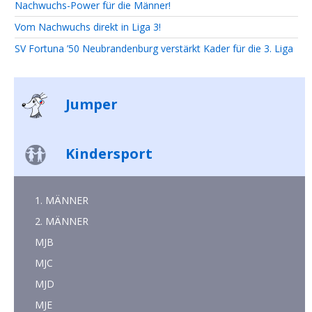
Nachwuchs-Power für die Männer!
Vom Nachwuchs direkt in Liga 3!
SV Fortuna ’50 Neubrandenburg verstärkt Kader für die 3. Liga
Jumper
Kindersport
1. MÄNNER
2. MÄNNER
MJB
MJC
MJD
MJE