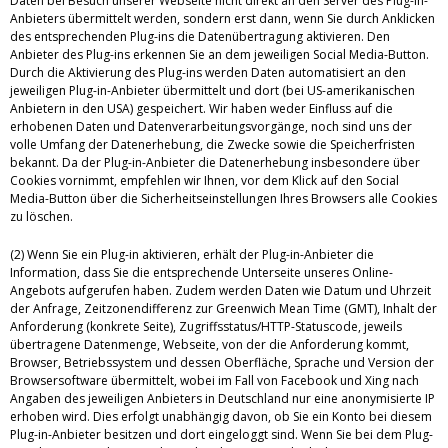
Daten bei Besuch unserer Webseite nicht direkt an den Server des Plug-in-
Anbieters übermittelt werden, sondern erst dann, wenn Sie durch Anklicken
des entsprechenden Plug-ins die Datenübertragung aktivieren. Den
Anbieter des Plug-ins erkennen Sie an dem jeweiligen Social Media-Button.
Durch die Aktivierung des Plug-ins werden Daten automatisiert an den
jeweiligen Plug-in-Anbieter übermittelt und dort (bei US-amerikanischen
Anbietern in den USA) gespeichert. Wir haben weder Einfluss auf die
erhobenen Daten und Datenverarbeitungsvorgänge, noch sind uns der
volle Umfang der Datenerhebung, die Zwecke sowie die Speicherfristen
bekannt. Da der Plug-in-Anbieter die Datenerhebung insbesondere über
Cookies vornimmt, empfehlen wir Ihnen, vor dem Klick auf den Social
Media-Button über die Sicherheitseinstellungen Ihres Browsers alle Cookies
zu löschen.
(2) Wenn Sie ein Plug-in aktivieren, erhält der Plug-in-Anbieter die
Information, dass Sie die entsprechende Unterseite unseres Online-
Angebots aufgerufen haben. Zudem werden Daten wie Datum und Uhrzeit
der Anfrage, Zeitzonendifferenz zur Greenwich Mean Time (GMT), Inhalt der
Anforderung (konkrete Seite), Zugriffsstatus/HTTP-Statuscode, jeweils
übertragene Datenmenge, Webseite, von der die Anforderung kommt,
Browser, Betriebssystem und dessen Oberfläche, Sprache und Version der
Browsersoftware übermittelt, wobei im Fall von Facebook und Xing nach
Angaben des jeweiligen Anbieters in Deutschland nur eine anonymisierte IP
erhoben wird. Dies erfolgt unabhängig davon, ob Sie ein Konto bei diesem
Plug-in-Anbieter besitzen und dort eingeloggt sind. Wenn Sie bei dem Plug-