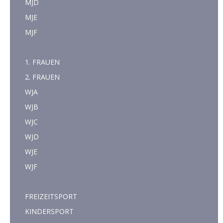
MJD
MJE
MJF
1. FRAUEN
2. FRAUEN
WJA
WJB
WJC
WJD
WJE
WJF
FREIZEITSPORT
KINDERSPORT