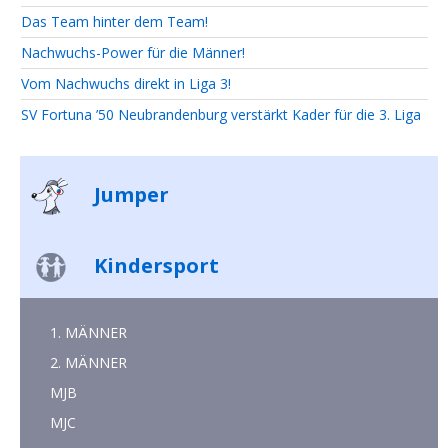
Das Team hinter dem Team!
Nachwuchs-Power für die Männer!
Vom Nachwuchs direkt in Liga 3!
SV Fortuna ’50 Neubrandenburg verstärkt Kader für die 3. Liga
Jumper
Kindersport
1. MÄNNER
2. MÄNNER
MJB
MJC