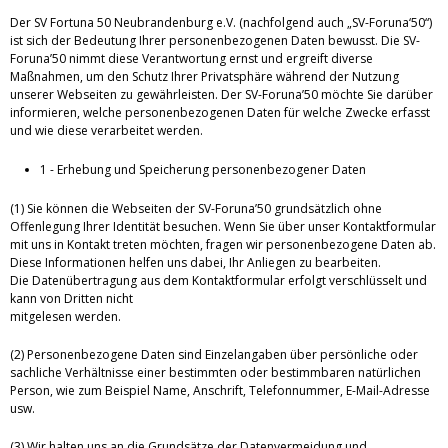
Der SV Fortuna 50 Neubrandenburg e.V. (nachfolgend auch „SV-Foruna‘50“)
ist sich der Bedeutung Ihrer personenbezogenen Daten bewusst. Die SV-
Foruna’50 nimmt diese Verantwortung ernst und ergreift diverse
Maßnahmen, um den Schutz Ihrer Privatsphäre während der Nutzung
unserer Webseiten zu gewährleisten. Der SV-Foruna’50 möchte Sie darüber
informieren, welche personenbezogenen Daten für welche Zwecke erfasst
und wie diese verarbeitet werden.
1 - Erhebung und Speicherung personenbezogener Daten
(1) Sie können die Webseiten der SV-Foruna’50 grundsätzlich ohne
Offenlegung Ihrer Identität besuchen. Wenn Sie über unser Kontaktformular
mit uns in Kontakt treten möchten, fragen wir personenbezogene Daten ab.
Diese Informationen helfen uns dabei, Ihr Anliegen zu bearbeiten.
Die Datenübertragung aus dem Kontaktformular erfolgt verschlüsselt und
kann von Dritten nicht
mitgelesen werden.
(2) Personenbezogene Daten sind Einzelangaben über persönliche oder
sachliche Verhältnisse einer bestimmten oder bestimmbaren natürlichen
Person, wie zum Beispiel Name, Anschrift, Telefonnummer, E-Mail-Adresse
usw.
(3) Wir halten uns an die Grundsätze der Datenvermeidung und