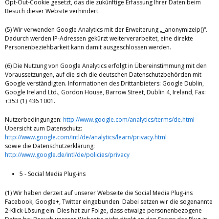
Opt-Out-Cookie gesetzt, das die zukünftige Erfassung Ihrer Daten beim
Besuch dieser Website verhindert.
(5) Wir verwenden Google Analytics mit der Erweiterung „_anonymizeIp()“.
Dadurch werden IP-Adressen gekürzt weiterverarbeitet, eine direkte
Personenbeziehbarkeit kann damit ausgeschlossen werden.
(6) Die Nutzung von Google Analytics erfolgt in Übereinstimmung mit den
Voraussetzungen, auf die sich die deutschen Datenschutzbehörden mit
Google verständigten. Informationen des Drittanbieters: Google Dublin,
Google Ireland Ltd., Gordon House, Barrow Street, Dublin 4, Ireland, Fax:
+353 (1) 436 1001.
Nutzerbedingungen:
http://www.google.com/analytics/terms/de.html
Übersicht zum Datenschutz:
http://www.google.com/intl/de/analytics/learn/privacy.html
sowie die Datenschutzerklärung:
http://www.google.de/intl/de/policies/privacy
5 - Social Media Plug-ins
(1) Wir haben derzeit auf unserer Webseite die Social Media Plug-ins
Facebook, Google+, Twitter eingebunden. Dabei setzen wir die sogenannte
2-Klick-Lösung ein. Dies hat zur Folge, dass etwaige personenbezogene