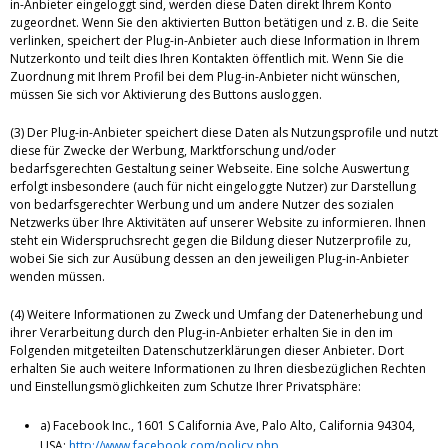
in-Anbieter eingeloggt sind, werden diese Daten direkt Ihrem Konto
zugeordnet. Wenn Sie den aktivierten Button betätigen und z. B. die Seite
verlinken, speichert der Plug-in-Anbieter auch diese Information in Ihrem
Nutzerkonto und teilt dies Ihren Kontakten öffentlich mit. Wenn Sie die
Zuordnung mit Ihrem Profil bei dem Plug-in-Anbieter nicht wünschen,
müssen Sie sich vor Aktivierung des Buttons ausloggen.
(3) Der Plug-in-Anbieter speichert diese Daten als Nutzungsprofile und nutzt
diese für Zwecke der Werbung, Marktforschung und/oder
bedarfsgerechten Gestaltung seiner Webseite. Eine solche Auswertung
erfolgt insbesondere (auch für nicht eingeloggte Nutzer) zur Darstellung
von bedarfsgerechter Werbung und um andere Nutzer des sozialen
Netzwerks über Ihre Aktivitäten auf unserer Website zu informieren. Ihnen
steht ein Widerspruchsrecht gegen die Bildung dieser Nutzerprofile zu,
wobei Sie sich zur Ausübung dessen an den jeweiligen Plug-in-Anbieter
wenden müssen.
(4) Weitere Informationen zu Zweck und Umfang der Datenerhebung und
ihrer Verarbeitung durch den Plug-in-Anbieter erhalten Sie in den im
Folgenden mitgeteilten Datenschutzerklärungen dieser Anbieter. Dort
erhalten Sie auch weitere Informationen zu Ihren diesbezüglichen Rechten
und Einstellungsmöglichkeiten zum Schutze Ihrer Privatsphäre:
a) Facebook Inc., 1601 S California Ave, Palo Alto, California 94304,
USA:
http://www.facebook.com/policy.php