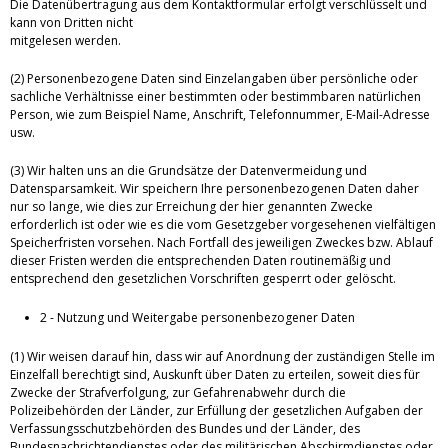
Die Datenübertragung aus dem Kontaktformular erfolgt verschlüsselt und
kann von Dritten nicht
mitgelesen werden.
(2) Personenbezogene Daten sind Einzelangaben über persönliche oder
sachliche Verhältnisse einer bestimmten oder bestimmbaren natürlichen
Person, wie zum Beispiel Name, Anschrift, Telefonnummer, E-Mail-Adresse
usw.
(3) Wir halten uns an die Grundsätze der Datenvermeidung und
Datensparsamkeit. Wir speichern Ihre personenbezogenen Daten daher
nur so lange, wie dies zur Erreichung der hier genannten Zwecke
erforderlich ist oder wie es die vom Gesetzgeber vorgesehenen vielfältigen
Speicherfristen vorsehen. Nach Fortfall des jeweiligen Zweckes bzw. Ablauf
dieser Fristen werden die entsprechenden Daten routinemäßig und
entsprechend den gesetzlichen Vorschriften gesperrt oder gelöscht.
2 - Nutzung und Weitergabe personenbezogener Daten
(1) Wir weisen darauf hin, dass wir auf Anordnung der zuständigen Stelle im
Einzelfall berechtigt sind, Auskunft über Daten zu erteilen, soweit dies für
Zwecke der Strafverfolgung, zur Gefahrenabwehr durch die
Polizeibehörden der Länder, zur Erfüllung der gesetzlichen Aufgaben der
Verfassungsschutzbehörden des Bundes und der Länder, des
Bundesnachrichtendienstes oder des militärischen Abschirmdienstes oder