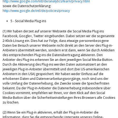
http://www.google.com/intl/de/analytics/learn/privacy.html
sowie die Datenschutzerklärung:
http://www.google.de/intl/de/policies/privacy
5 - Social Media Plug-ins
(1) Wir haben derzeit auf unserer Webseite die Social Media Plug-ins
Facebook, Google+, Twitter eingebunden. Dabei setzen wir die sogenannte
2-Klick-Lösung ein. Dies hat zur Folge, dass etwaige personenbezogene
Daten bei Besuch unserer Webseite nicht direkt an den Server des Plug-in-
Anbieters übermittelt werden, sondern erst dann, wenn Sie durch Anklicken
des entsprechenden Plug-ins die Datenübertragung aktivieren. Den
Anbieter des Plug-ins erkennen Sie an dem jeweiligen Social Media-Button.
Durch die Aktivierung des Plug-ins werden Daten automatisiert an den
jeweiligen Plug-in-Anbieter übermittelt und dort (bei US-amerikanischen
Anbietern in den USA) gespeichert. Wir haben weder Einfluss auf die
erhobenen Daten und Datenverarbeitungsvorgänge, noch sind uns der
volle Umfang der Datenerhebung, die Zwecke sowie die Speicherfristen
bekannt. Da der Plug-in-Anbieter die Datenerhebung insbesondere über
Cookies vornimmt, empfehlen wir Ihnen, vor dem Klick auf den Social
Media-Button über die Sicherheitseinstellungen Ihres Browsers alle Cookies
zu löschen.
(2) Wenn Sie ein Plug-in aktivieren, erhält der Plug-in-Anbieter die
Information, dass Sie die entsprechende Unterseite unseres Online-