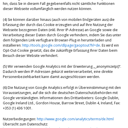
hin, dass Sie in diesem Fall gegebenenfalls nicht sämtliche Funktionen
dieser Webseite vollumfänglich werden nutzen können.
(4) Sie können darüber hinaus (auch von mobilen Endgeräten aus) die
Erfassung der durch das Cookie erzeugten und auf Ihre Nutzung der
Webseite bezogenen Daten (inkl. Ihrer IP-Adresse) an Google sowie die
Verarbeitung dieser Daten durch Google verhindern, indem Sie das unter
dem folgenden Link verfügbare Browser-Plug-in herunterladen und
installieren:
http://tools.google.com/dlpage/gaoptout?hl=de
. Es wird ein
Opt-Out-Cookie gesetzt, das die zukünftige Erfassung Ihrer Daten beim
Besuch dieser Website verhindert.
(5) Wir verwenden Google Analytics mit der Erweiterung „_anonymizeIp()“.
Dadurch werden IP-Adressen gekürzt weiterverarbeitet, eine direkte
Personenbeziehbarkeit kann damit ausgeschlossen werden.
(6) Die Nutzung von Google Analytics erfolgt in Übereinstimmung mit den
Voraussetzungen, auf die sich die deutschen Datenschutzbehörden mit
Google verständigten. Informationen des Drittanbieters: Google Dublin,
Google Ireland Ltd., Gordon House, Barrow Street, Dublin 4, Ireland, Fax:
+353 (1) 436 1001.
Nutzerbedingungen:
http://www.google.com/analytics/terms/de.html
Übersicht zum Datenschutz: