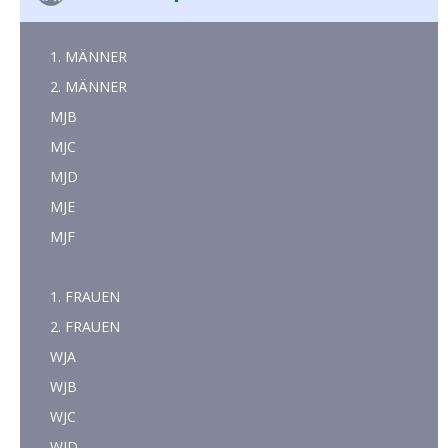
1. MÄNNER
2. MÄNNER
MJB
MJC
MJD
MJE
MJF
1. FRAUEN
2. FRAUEN
WJA
WJB
WJC
WJD