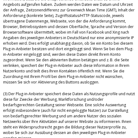
Angebots aufgerufen haben. Zudem werden Daten wie Datum und Uhrzeit
der Anfrage, Zeitzonendifferenz zur Greenwich Mean Time (GMT), Inhalt der
Anforderung (konkrete Seite), Zugriffsstatus/HTTP-Statuscode, jeweils
übertragene Datenmenge, Webseite, von der die Anforderung kommt,
Browser, Betriebssystem und dessen Oberfläche, Sprache und Version der
Browsersoftware übermittelt, wobei im Fall von Facebook und Xing nach
Angaben des jeweiligen Anbieters in Deutschland nur eine anonymisierte IP
erhoben wird. Dies erfolgt unabhängig davon, ob Sie ein Konto bei diesem
Plug-in-Anbieter besitzen und dort eingeloggt sind. Wenn Sie bei dem Plug-
in-Anbieter eingeloggt sind, werden diese Daten direkt Ihrem Konto
zugeordnet. Wenn Sie den aktivierten Button betätigen und z. B. die Seite
verlinken, speichert der Plug-in-Anbieter auch diese Information in Ihrem
Nutzerkonto und teilt dies Ihren Kontakten öffentlich mit. Wenn Sie die
Zuordnung mit Ihrem Profil bei dem Plug-in-Anbieter nicht wünschen,
müssen Sie sich vor Aktivierung des Buttons ausloggen.
(3) Der Plug-in-Anbieter speichert diese Daten als Nutzungsprofile und nutzt
diese für Zwecke der Werbung, Marktforschung und/oder
bedarfsgerechten Gestaltung seiner Webseite. Eine solche Auswertung
erfolgt insbesondere (auch für nicht eingeloggte Nutzer) zur Darstellung
von bedarfsgerechter Werbung und um andere Nutzer des sozialen
Netzwerks über Ihre Aktivitäten auf unserer Website zu informieren. Ihnen
steht ein Widerspruchsrecht gegen die Bildung dieser Nutzerprofile zu,
wobei Sie sich zur Ausübung dessen an den jeweiligen Plug-in-Anbieter