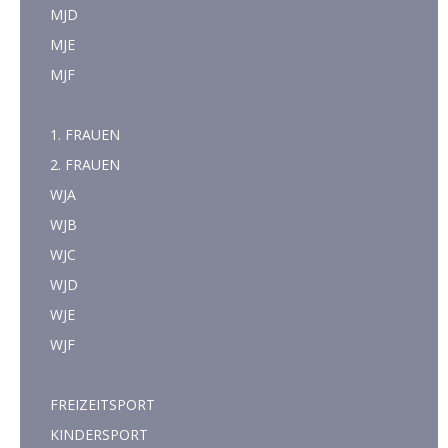
MJD
MJE
MJF
1. FRAUEN
2. FRAUEN
WJA
WJB
WJC
WJD
WJE
WJF
FREIZEITSPORT
KINDERSPORT