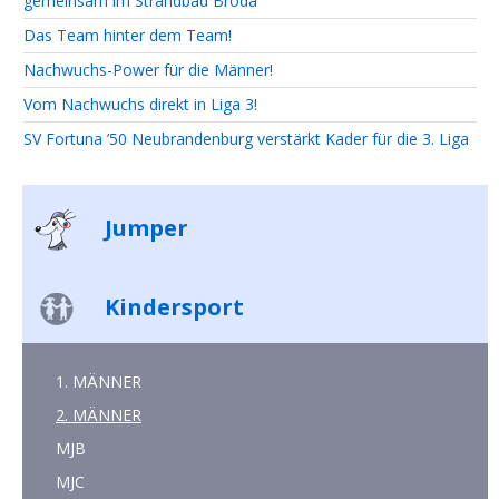
gemeinsam im Strandbad Broda
Das Team hinter dem Team!
Nachwuchs-Power für die Männer!
Vom Nachwuchs direkt in Liga 3!
SV Fortuna ’50 Neubrandenburg verstärkt Kader für die 3. Liga
Jumper
Kindersport
1. MÄNNER
2. MÄNNER
MJB
MJC