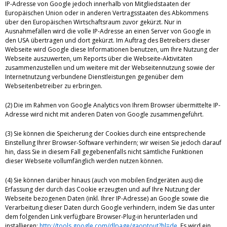
IP-Adresse von Google jedoch innerhalb von Mitgliedstaaten der
Europäischen Union oder in anderen Vertragsstaaten des Abkommens
über den Europäischen Wirtschaftsraum zuvor gekürzt. Nur in
Ausnahmefällen wird die volle IP-Adresse an einen Server von Google in
den USA übertragen und dort gekürzt. Im Auftrag des Betreibers dieser
Webseite wird Google diese Informationen benutzen, um Ihre Nutzung der
Webseite auszuwerten, um Reports über die Webseite-Aktivitäten
zusammenzustellen und um weitere mit der Webseitennutzung sowie der
Internetnutzung verbundene Dienstleistungen gegenüber dem
Webseitenbetreiber zu erbringen.
(2) Die im Rahmen von Google Analytics von Ihrem Browser übermittelte IP-
Adresse wird nicht mit anderen Daten von Google zusammengeführt.
(3) Sie können die Speicherung der Cookies durch eine entsprechende
Einstellung Ihrer Browser-Software verhindern; wir weisen Sie jedoch darauf
hin, dass Sie in diesem Fall gegebenenfalls nicht sämtliche Funktionen
dieser Webseite vollumfänglich werden nutzen können.
(4) Sie können darüber hinaus (auch von mobilen Endgeräten aus) die
Erfassung der durch das Cookie erzeugten und auf Ihre Nutzung der
Webseite bezogenen Daten (inkl. Ihrer IP-Adresse) an Google sowie die
Verarbeitung dieser Daten durch Google verhindern, indem Sie das unter
dem folgenden Link verfügbare Browser-Plug-in herunterladen und
installieren:
http://tools.google.com/dlpage/gaoptout?hl=de
. Es wird ein