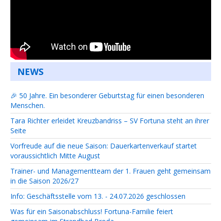
NEWS
🎉 50 Jahre. Ein besonderer Geburtstag für einen besonderen
Menschen.
Tara Richter erleidet Kreuzbandriss – SV Fortuna steht an ihrer
Seite
Vorfreude auf die neue Saison: Dauerkartenverkauf startet
voraussichtlich Mitte August
Trainer- und Managementteam der 1. Frauen geht gemeinsam
in die Saison 2026/27
Info: Geschäftsstelle vom 13. - 24.07.2026 geschlossen
Was für ein Saisonabschluss! Fortuna-Familie feiert