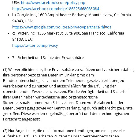
USA:
http://www.facebook.com/policy.php
http://www.facebook.com/help/186325668085084
b) Google Inc., 1600 Amphitheater Parkway, Mountainview, California
94043, USA:
https://www.google.com/policies/privacy/partners/?hl=de
c) Twitter, Inc., 1355 Market St, Suite 900, San Francisco, California
94103, USA:
https://twitter.com/privacy
7 - Sicherheit und Schutz der Privatsphäre
(1) Wir verpflichten uns, Ihre Privatsphäre zu schützen und versichern daher,
Ihre personenbezogenen Daten im Einklang mit dem
Bundesdatenschutzgesetz und dem Telemediengesetz zu erheben, zu
verarbeiten und zu nutzen und ausschließlich für die Erfüllung der
obenstehenden Zwecke einzusetzen. Für die Verfügbarkeit und Sicherheit
Ihrer Daten haben wir technische und organisatorische
Sicherheitsmaßnahmen zum Schutze Ihrer Daten vor Gefahren bei der
Datenübertragung sowie vor Kenntniserlangung durch unberechtigte Dritte
getroffen. Diese werden regelmäßig überprüft und dem technologischen
Fortschritt angepasst.
(2) Nur Angestellte, die die Informationen benötigen, um eine spezielle
Aufgabe zu erfüllen, erhalten Zugang zu Ihren personenbezogenen