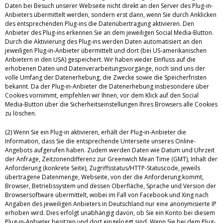
Daten bei Besuch unserer Webseite nicht direkt an den Server des Plug-in-
Anbieters übermittelt werden, sondern erst dann, wenn Sie durch Anklicken
des entsprechenden Plug-ins die Datenübertragung aktivieren. Den
Anbieter des Plug-ins erkennen Sie an dem jeweiligen Social Media-Button.
Durch die Aktivierung des Plug-ins werden Daten automatisiert an den
jeweiligen Plug-in-Anbieter übermittelt und dort (bei US-amerikanischen
Anbietern in den USA) gespeichert. Wir haben weder Einfluss auf die
erhobenen Daten und Datenverarbeitungsvorgänge, noch sind uns der
volle Umfang der Datenerhebung, die Zwecke sowie die Speicherfristen
bekannt. Da der Plug-in-Anbieter die Datenerhebung insbesondere über
Cookies vornimmt, empfehlen wir Ihnen, vor dem Klick auf den Social
Media-Button über die Sicherheitseinstellungen Ihres Browsers alle Cookies
zu löschen.
(2) Wenn Sie ein Plug-in aktivieren, erhält der Plug-in-Anbieter die
Information, dass Sie die entsprechende Unterseite unseres Online-
Angebots aufgerufen haben. Zudem werden Daten wie Datum und Uhrzeit
der Anfrage, Zeitzonendifferenz zur Greenwich Mean Time (GMT), Inhalt der
Anforderung (konkrete Seite), Zugriffsstatus/HTTP-Statuscode, jeweils
übertragene Datenmenge, Webseite, von der die Anforderung kommt,
Browser, Betriebssystem und dessen Oberfläche, Sprache und Version der
Browsersoftware übermittelt, wobei im Fall von Facebook und Xing nach
Angaben des jeweiligen Anbieters in Deutschland nur eine anonymisierte IP
erhoben wird. Dies erfolgt unabhängig davon, ob Sie ein Konto bei diesem
Plug-in-Anbieter besitzen und dort eingeloggt sind. Wenn Sie bei dem Plug-