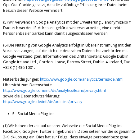
Opt-Out-Cookie gesetzt, das die zukünftige Erfassung Ihrer Daten beim
Besuch dieser Website verhindert.
(5) Wir verwenden Google Analytics mit der Erweiterung „_anonymizeIp()“.
Dadurch werden IP-Adressen gekürzt weiterverarbeitet, eine direkte
Personenbeziehbarkeit kann damit ausgeschlossen werden.
(6) Die Nutzung von Google Analytics erfolgt in Übereinstimmung mit den
Voraussetzungen, auf die sich die deutschen Datenschutzbehörden mit
Google verständigten. Informationen des Drittanbieters: Google Dublin,
Google Ireland Ltd., Gordon House, Barrow Street, Dublin 4, Ireland, Fax:
+353 (1) 436 1001.
Nutzerbedingungen:
http://www.google.com/analytics/terms/de.html
Übersicht zum Datenschutz:
http://www.google.com/intl/de/analytics/learn/privacy.html
sowie die Datenschutzerklärung:
http://www.google.de/intl/de/policies/privacy
5 - Social Media Plug-ins
(1) Wir haben derzeit auf unserer Webseite die Social Media Plug-ins
Facebook, Google+, Twitter eingebunden. Dabei setzen wir die sogenannte
2-Klick-Lösung ein. Dies hat zur Folge, dass etwaige personenbezogene