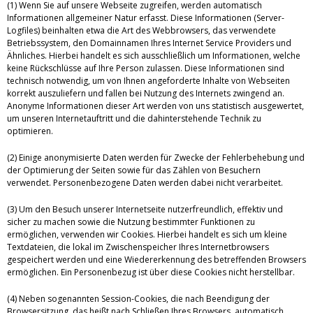
(1) Wenn Sie auf unsere Webseite zugreifen, werden automatisch
Informationen allgemeiner Natur erfasst. Diese Informationen (Server-
Logfiles) beinhalten etwa die Art des Webbrowsers, das verwendete
Betriebssystem, den Domainnamen Ihres Internet Service Providers und
Ähnliches. Hierbei handelt es sich ausschließlich um Informationen, welche
keine Rückschlüsse auf Ihre Person zulassen. Diese Informationen sind
technisch notwendig, um von Ihnen angeforderte Inhalte von Webseiten
korrekt auszuliefern und fallen bei Nutzung des Internets zwingend an.
Anonyme Informationen dieser Art werden von uns statistisch ausgewertet,
um unseren Internetauftritt und die dahinterstehende Technik zu
optimieren.
(2) Einige anonymisierte Daten werden für Zwecke der Fehlerbehebung und
der Optimierung der Seiten sowie für das Zählen von Besuchern
verwendet. Personenbezogene Daten werden dabei nicht verarbeitet.
(3) Um den Besuch unserer Internetseite nutzerfreundlich, effektiv und
sicher zu machen sowie die Nutzung bestimmter Funktionen zu
ermöglichen, verwenden wir Cookies. Hierbei handelt es sich um kleine
Textdateien, die lokal im Zwischenspeicher Ihres Internetbrowsers
gespeichert werden und eine Wiedererkennung des betreffenden Browsers
ermöglichen. Ein Personenbezug ist über diese Cookies nicht herstellbar.
(4) Neben sogenannten Session-Cookies, die nach Beendigung der
Browsersitzung, das heißt nach Schließen Ihres Browsers, automatisch