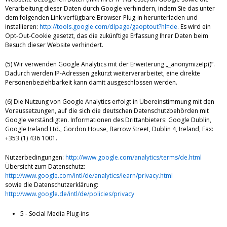
Verarbeitung dieser Daten durch Google verhindern, indem Sie das unter
dem folgenden Link verfügbare Browser-Plug-in herunterladen und
installieren:
http://tools.google.com/dlpage/gaoptout?hl=de
. Es wird ein
Opt-Out-Cookie gesetzt, das die zukünftige Erfassung Ihrer Daten beim
Besuch dieser Website verhindert.
(5) Wir verwenden Google Analytics mit der Erweiterung „_anonymizeIp()“.
Dadurch werden IP-Adressen gekürzt weiterverarbeitet, eine direkte
Personenbeziehbarkeit kann damit ausgeschlossen werden.
(6) Die Nutzung von Google Analytics erfolgt in Übereinstimmung mit den
Voraussetzungen, auf die sich die deutschen Datenschutzbehörden mit
Google verständigten. Informationen des Drittanbieters: Google Dublin,
Google Ireland Ltd., Gordon House, Barrow Street, Dublin 4, Ireland, Fax:
+353 (1) 436 1001.
Nutzerbedingungen:
http://www.google.com/analytics/terms/de.html
Übersicht zum Datenschutz:
http://www.google.com/intl/de/analytics/learn/privacy.html
sowie die Datenschutzerklärung:
http://www.google.de/intl/de/policies/privacy
5 - Social Media Plug-ins