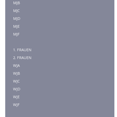
MJB
MJC
MJD
MJE
MJF
1. FRAUEN
2. FRAUEN
WJA
WJB
WJC
WJD
WJE
WJF