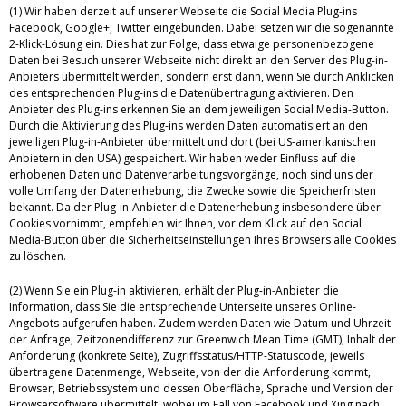
(1) Wir haben derzeit auf unserer Webseite die Social Media Plug-ins
Facebook, Google+, Twitter eingebunden. Dabei setzen wir die sogenannte
2-Klick-Lösung ein. Dies hat zur Folge, dass etwaige personenbezogene
Daten bei Besuch unserer Webseite nicht direkt an den Server des Plug-in-
Anbieters übermittelt werden, sondern erst dann, wenn Sie durch Anklicken
des entsprechenden Plug-ins die Datenübertragung aktivieren. Den
Anbieter des Plug-ins erkennen Sie an dem jeweiligen Social Media-Button.
Durch die Aktivierung des Plug-ins werden Daten automatisiert an den
jeweiligen Plug-in-Anbieter übermittelt und dort (bei US-amerikanischen
Anbietern in den USA) gespeichert. Wir haben weder Einfluss auf die
erhobenen Daten und Datenverarbeitungsvorgänge, noch sind uns der
volle Umfang der Datenerhebung, die Zwecke sowie die Speicherfristen
bekannt. Da der Plug-in-Anbieter die Datenerhebung insbesondere über
Cookies vornimmt, empfehlen wir Ihnen, vor dem Klick auf den Social
Media-Button über die Sicherheitseinstellungen Ihres Browsers alle Cookies
zu löschen.
(2) Wenn Sie ein Plug-in aktivieren, erhält der Plug-in-Anbieter die
Information, dass Sie die entsprechende Unterseite unseres Online-
Angebots aufgerufen haben. Zudem werden Daten wie Datum und Uhrzeit
der Anfrage, Zeitzonendifferenz zur Greenwich Mean Time (GMT), Inhalt der
Anforderung (konkrete Seite), Zugriffsstatus/HTTP-Statuscode, jeweils
übertragene Datenmenge, Webseite, von der die Anforderung kommt,
Browser, Betriebssystem und dessen Oberfläche, Sprache und Version der
Browsersoftware übermittelt, wobei im Fall von Facebook und Xing nach