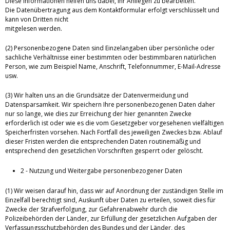
Diese Informationen helfen uns dabei, Ihr Anliegen zu bearbeiten.
Die Datenübertragung aus dem Kontaktformular erfolgt verschlüsselt und
kann von Dritten nicht
mitgelesen werden.
(2) Personenbezogene Daten sind Einzelangaben über persönliche oder
sachliche Verhältnisse einer bestimmten oder bestimmbaren natürlichen
Person, wie zum Beispiel Name, Anschrift, Telefonnummer, E-Mail-Adresse
usw.
(3) Wir halten uns an die Grundsätze der Datenvermeidung und
Datensparsamkeit. Wir speichern Ihre personenbezogenen Daten daher
nur so lange, wie dies zur Erreichung der hier genannten Zwecke
erforderlich ist oder wie es die vom Gesetzgeber vorgesehenen vielfältigen
Speicherfristen vorsehen. Nach Fortfall des jeweiligen Zweckes bzw. Ablauf
dieser Fristen werden die entsprechenden Daten routinemäßig und
entsprechend den gesetzlichen Vorschriften gesperrt oder gelöscht.
2 - Nutzung und Weitergabe personenbezogener Daten
(1) Wir weisen darauf hin, dass wir auf Anordnung der zuständigen Stelle im
Einzelfall berechtigt sind, Auskunft über Daten zu erteilen, soweit dies für
Zwecke der Strafverfolgung, zur Gefahrenabwehr durch die
Polizeibehörden der Länder, zur Erfüllung der gesetzlichen Aufgaben der
Verfassungsschutzbehörden des Bundes und der Länder, des