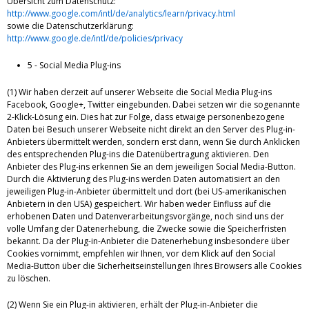
Übersicht zum Datenschutz:
http://www.google.com/intl/de/analytics/learn/privacy.html
sowie die Datenschutzerklärung:
http://www.google.de/intl/de/policies/privacy
5 - Social Media Plug-ins
(1) Wir haben derzeit auf unserer Webseite die Social Media Plug-ins
Facebook, Google+, Twitter eingebunden. Dabei setzen wir die sogenannte
2-Klick-Lösung ein. Dies hat zur Folge, dass etwaige personenbezogene
Daten bei Besuch unserer Webseite nicht direkt an den Server des Plug-in-
Anbieters übermittelt werden, sondern erst dann, wenn Sie durch Anklicken
des entsprechenden Plug-ins die Datenübertragung aktivieren. Den
Anbieter des Plug-ins erkennen Sie an dem jeweiligen Social Media-Button.
Durch die Aktivierung des Plug-ins werden Daten automatisiert an den
jeweiligen Plug-in-Anbieter übermittelt und dort (bei US-amerikanischen
Anbietern in den USA) gespeichert. Wir haben weder Einfluss auf die
erhobenen Daten und Datenverarbeitungsvorgänge, noch sind uns der
volle Umfang der Datenerhebung, die Zwecke sowie die Speicherfristen
bekannt. Da der Plug-in-Anbieter die Datenerhebung insbesondere über
Cookies vornimmt, empfehlen wir Ihnen, vor dem Klick auf den Social
Media-Button über die Sicherheitseinstellungen Ihres Browsers alle Cookies
zu löschen.
(2) Wenn Sie ein Plug-in aktivieren, erhält der Plug-in-Anbieter die