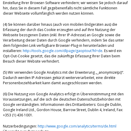
Einstellung Ihrer Browser-Software verhindern; wir weisen Sie jedoch darauf
hin, dass Sie in diesem Fall gegebenenfalls nicht sämtliche Funktionen
dieser Webseite vollumfänglich werden nutzen können.
(4) Sie können darüber hinaus (auch von mobilen Endgeräten aus) die
Erfassung der durch das Cookie erzeugten und auf Ihre Nutzung der
Webseite bezogenen Daten (inkl. Ihrer IP-Adresse) an Google sowie die
Verarbeitung dieser Daten durch Google verhindern, indem Sie das unter
dem folgenden Link verfügbare Browser-Plug-in herunterladen und
installieren:
http://tools.google.com/dlpage/gaoptout?hl=de
. Es wird ein
Opt-Out-Cookie gesetzt, das die zukünftige Erfassung Ihrer Daten beim
Besuch dieser Website verhindert.
(5) Wir verwenden Google Analytics mit der Erweiterung „_anonymizeIp()“.
Dadurch werden IP-Adressen gekürzt weiterverarbeitet, eine direkte
Personenbeziehbarkeit kann damit ausgeschlossen werden.
(6) Die Nutzung von Google Analytics erfolgt in Übereinstimmung mit den
Voraussetzungen, auf die sich die deutschen Datenschutzbehörden mit
Google verständigten. Informationen des Drittanbieters: Google Dublin,
Google Ireland Ltd., Gordon House, Barrow Street, Dublin 4, Ireland, Fax:
+353 (1) 436 1001.
Nutzerbedingungen:
http://www.google.com/analytics/terms/de.html