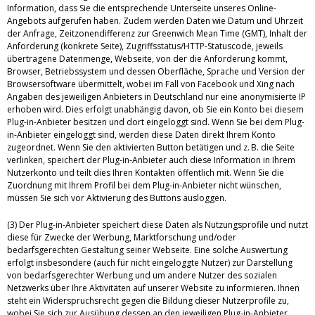
Information, dass Sie die entsprechende Unterseite unseres Online-
Angebots aufgerufen haben. Zudem werden Daten wie Datum und Uhrzeit
der Anfrage, Zeitzonendifferenz zur Greenwich Mean Time (GMT), Inhalt der
Anforderung (konkrete Seite), Zugriffsstatus/HTTP-Statuscode, jeweils
übertragene Datenmenge, Webseite, von der die Anforderung kommt,
Browser, Betriebssystem und dessen Oberfläche, Sprache und Version der
Browsersoftware übermittelt, wobei im Fall von Facebook und Xing nach
Angaben des jeweiligen Anbieters in Deutschland nur eine anonymisierte IP
erhoben wird. Dies erfolgt unabhängig davon, ob Sie ein Konto bei diesem
Plug-in-Anbieter besitzen und dort eingeloggt sind. Wenn Sie bei dem Plug-
in-Anbieter eingeloggt sind, werden diese Daten direkt Ihrem Konto
zugeordnet. Wenn Sie den aktivierten Button betätigen und z. B. die Seite
verlinken, speichert der Plug-in-Anbieter auch diese Information in Ihrem
Nutzerkonto und teilt dies Ihren Kontakten öffentlich mit. Wenn Sie die
Zuordnung mit Ihrem Profil bei dem Plug-in-Anbieter nicht wünschen,
müssen Sie sich vor Aktivierung des Buttons ausloggen.
(3) Der Plug-in-Anbieter speichert diese Daten als Nutzungsprofile und nutzt
diese für Zwecke der Werbung, Marktforschung und/oder
bedarfsgerechten Gestaltung seiner Webseite. Eine solche Auswertung
erfolgt insbesondere (auch für nicht eingeloggte Nutzer) zur Darstellung
von bedarfsgerechter Werbung und um andere Nutzer des sozialen
Netzwerks über Ihre Aktivitäten auf unserer Website zu informieren. Ihnen
steht ein Widerspruchsrecht gegen die Bildung dieser Nutzerprofile zu,
wobei Sie sich zur Ausübung dessen an den jeweiligen Plug-in-Anbieter