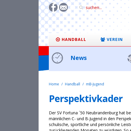
HANDBALL
VEREIN
News
Home
Handball
mB-Jugend
Perspektivkader
Der SV Fortuna ´50 Neubrandenburg hat ber
männlichen C- und B-Jugend in den Perspekt
schulische, sportliche und persönliche Leis
zurückliegenden Monaten zu würdigen. So er