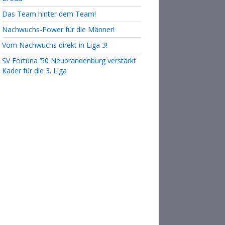
Das Team hinter dem Team!
Nachwuchs-Power für die Männer!
Vom Nachwuchs direkt in Liga 3!
SV Fortuna ’50 Neubrandenburg verstärkt
Kader für die 3. Liga