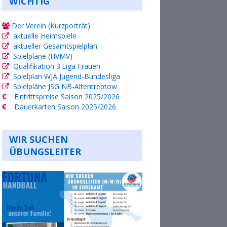
WICHTIG
Der Verein (Kurzporträt)
aktuelle Heimspiele
aktueller Gesamtspielplan
Spielpläne (HVMV)
Qualifikation 3.Liga Frauen
Spielplan WJA Jugend-Bundesliga
Spielpläne JSG NB-Altentreptow
Eintrittspreise Saison 2025/2026
Dauerkarten Saison 2025/2026
WIR SUCHEN
ÜBUNGSLEITER