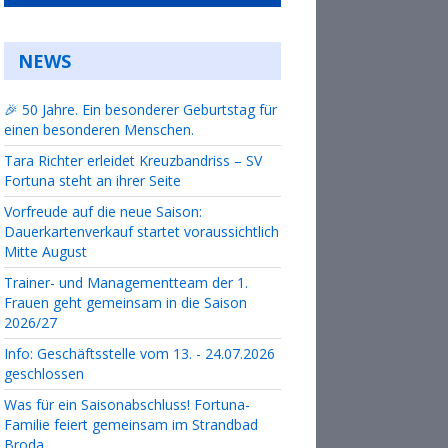
NEWS
🎉 50 Jahre. Ein besonderer Geburtstag für
einen besonderen Menschen.
Tara Richter erleidet Kreuzbandriss – SV
Fortuna steht an ihrer Seite
Vorfreude auf die neue Saison:
Dauerkartenverkauf startet voraussichtlich
Mitte August
Trainer- und Managementteam der 1.
Frauen geht gemeinsam in die Saison
2026/27
Info: Geschäftsstelle vom 13. - 24.07.2026
geschlossen
Was für ein Saisonabschluss! Fortuna-
Familie feiert gemeinsam im Strandbad
Broda