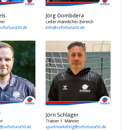
els
Jörg Dombdera
rer
Leiter männlicher Bereich
svfortuna50.de
info@svfortuna50.de
f
Jörn Schläger
en
Trainer 1. Männer
@svfortuna50.de
sportmarketing@svfortuna50.de