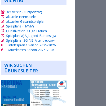
WICHTIG
Der Verein (Kurzporträt)
aktuelle Heimspiele
aktueller Gesamtspielplan
Spielpläne (HVMV)
Qualifikation 3.Liga Frauen
Spielplan WJA Jugend-Bundesliga
Spielpläne JSG NB-Altentreptow
Eintrittspreise Saison 2025/2026
Dauerkarten Saison 2025/2026
WIR SUCHEN
ÜBUNGSLEITER