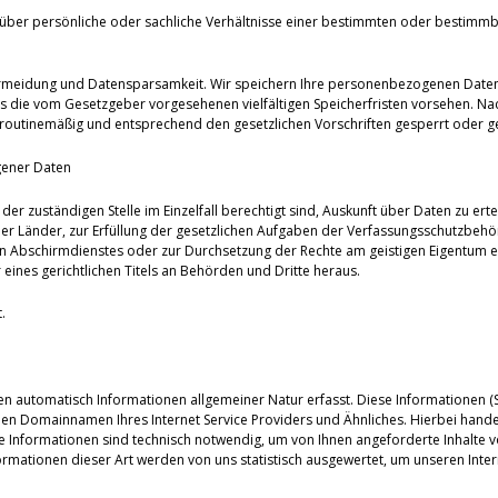
über persönliche oder sachliche Verhältnisse einer bestimmten oder bestimmb
ermeidung und Datensparsamkeit. Wir speichern Ihre personenbezogenen Daten d
es die vom Gesetzgeber vorgesehenen vielfältigen Speicherfristen vorsehen. Nac
routinemäßig und entsprechend den gesetzlichen Vorschriften gesperrt oder ge
gener Daten
der zuständigen Stelle im Einzelfall berechtigt sind, Auskunft über Daten zu erte
er Länder, zur Erfüllung der gesetzlichen Aufgaben der Verfassungsschutzbeh
 Abschirmdienstes oder zur Durchsetzung der Rechte am geistigen Eigentum erfo
eines gerichtlichen Titels an Behörden und Dritte heraus.
.
en automatisch Informationen allgemeiner Natur erfasst. Diese Informationen (Se
 Domainnamen Ihres Internet Service Providers und Ähnliches. Hierbei handelt
se Informationen sind technisch notwendig, um von Ihnen angeforderte Inhalte v
mationen dieser Art werden von uns statistisch ausgewertet, um unseren Intern