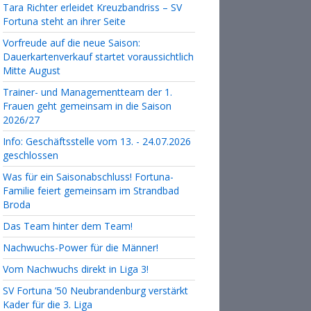
Tara Richter erleidet Kreuzbandriss – SV
Fortuna steht an ihrer Seite
Vorfreude auf die neue Saison:
Dauerkartenverkauf startet voraussichtlich
Mitte August
Trainer- und Managementteam der 1.
Frauen geht gemeinsam in die Saison
2026/27
Info: Geschäftsstelle vom 13. - 24.07.2026
geschlossen
Was für ein Saisonabschluss! Fortuna-
Familie feiert gemeinsam im Strandbad
Broda
Das Team hinter dem Team!
Nachwuchs-Power für die Männer!
Vom Nachwuchs direkt in Liga 3!
SV Fortuna ’50 Neubrandenburg verstärkt
Kader für die 3. Liga