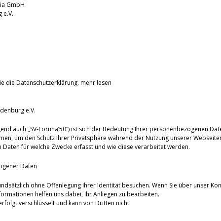
dia GmbH
nburg e.V.
ie die Datenschutzerklärung.
mehr lesen
denburg e.V.
end auch „SV-Foruna‘50“) ist sich der Bedeutung Ihrer personenbezogenen Dat
men, um den Schutz Ihrer Privatsphäre während der Nutzung unserer Webseiten
Daten für welche Zwecke erfasst und wie diese verarbeitet werden.
ogener Daten
undsätzlich ohne Offenlegung Ihrer Identität besuchen. Wenn Sie über unser Kon
ormationen helfen uns dabei, Ihr Anliegen zu bearbeiten.
olgt verschlüsselt und kann von Dritten nicht