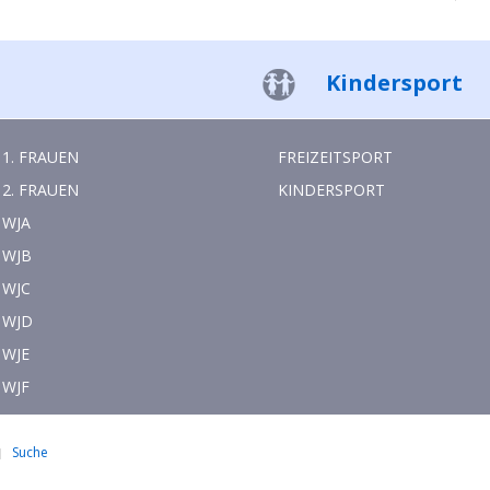
Kindersport
1. FRAUEN
FREIZEITSPORT
2. FRAUEN
KINDERSPORT
WJA
WJB
WJC
WJD
WJE
WJF
Suche