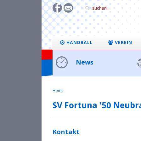
HANDBALL
VEREIN
News
Home
SV Fortuna '50 Neubr
Kontakt