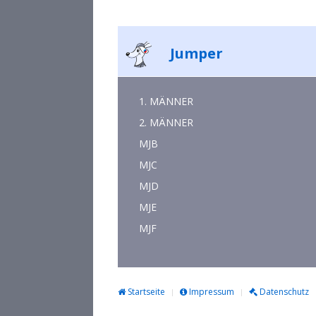
Jumper
1. MÄNNER
2. MÄNNER
MJB
MJC
MJD
MJE
MJF
Startseite
Impressum
Datenschutz