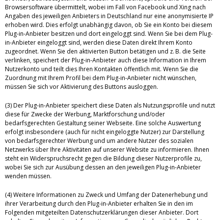
Browsersoftware übermittelt, wobei im Fall von Facebook und Xing nach
Angaben des jeweiligen Anbieters in Deutschland nur eine anonymisierte IP
erhoben wird. Dies erfolgt unabhängig davon, ob Sie ein Konto bei diesem
Plug-in-Anbieter besitzen und dort eingeloggt sind. Wenn Sie bei dem Plug-
in-Anbieter eingeloggt sind, werden diese Daten direkt Ihrem Konto
zugeordnet. Wenn Sie den aktivierten Button betätigen und z. B. die Seite
verlinken, speichert der Plug-in-Anbieter auch diese Information in Ihrem
Nutzerkonto und teilt dies Ihren Kontakten öffentlich mit. Wenn Sie die
Zuordnung mit Ihrem Profil bei dem Plug-in-Anbieter nicht wünschen,
müssen Sie sich vor Aktivierung des Buttons ausloggen.
(3) Der Plug-in-Anbieter speichert diese Daten als Nutzungsprofile und nutzt
diese für Zwecke der Werbung, Marktforschung und/oder
bedarfsgerechten Gestaltung seiner Webseite. Eine solche Auswertung
erfolgt insbesondere (auch für nicht eingeloggte Nutzer) zur Darstellung
von bedarfsgerechter Werbung und um andere Nutzer des sozialen
Netzwerks über Ihre Aktivitäten auf unserer Website zu informieren. Ihnen
steht ein Widerspruchsrecht gegen die Bildung dieser Nutzerprofile zu,
wobei Sie sich zur Ausübung dessen an den jeweiligen Plug-in-Anbieter
wenden müssen.
(4) Weitere Informationen zu Zweck und Umfang der Datenerhebung und
ihrer Verarbeitung durch den Plug-in-Anbieter erhalten Sie in den im
Folgenden mitgeteilten Datenschutzerklärungen dieser Anbieter. Dort