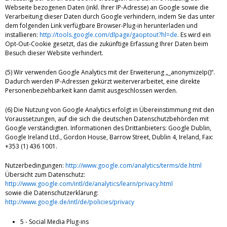
Webseite bezogenen Daten (inkl. Ihrer IP-Adresse) an Google sowie die
Verarbeitung dieser Daten durch Google verhindern, indem Sie das unter
dem folgenden Link verfügbare Browser-Plug-in herunterladen und
installieren:
http://tools.google.com/dlpage/gaoptout?hl=de
. Es wird ein
Opt-Out-Cookie gesetzt, das die zukünftige Erfassung Ihrer Daten beim
Besuch dieser Website verhindert.
(5) Wir verwenden Google Analytics mit der Erweiterung „_anonymizeIp()“.
Dadurch werden IP-Adressen gekürzt weiterverarbeitet, eine direkte
Personenbeziehbarkeit kann damit ausgeschlossen werden.
(6) Die Nutzung von Google Analytics erfolgt in Übereinstimmung mit den
Voraussetzungen, auf die sich die deutschen Datenschutzbehörden mit
Google verständigten. Informationen des Drittanbieters: Google Dublin,
Google Ireland Ltd., Gordon House, Barrow Street, Dublin 4, Ireland, Fax:
+353 (1) 436 1001.
Nutzerbedingungen:
http://www.google.com/analytics/terms/de.html
Übersicht zum Datenschutz:
http://www.google.com/intl/de/analytics/learn/privacy.html
sowie die Datenschutzerklärung:
http://www.google.de/intl/de/policies/privacy
5 - Social Media Plug-ins