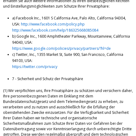
erhalten Sie auch weitere Informationen zu Ihren diesbezüglichen Rechten
und Einstellungsmöglichkeiten zum Schutze Ihrer Privatsphäre:
a) Facebook Inc., 1601 S California Ave, Palo Alto, California 94304,
USA:
http://www.facebook.com/policy.php
http://www.facebook.com/help/186325668085084
b) Google Inc., 1600 Amphitheater Parkway, Mountainview, California
94043, USA:
https://www.google.com/policies/privacy/partners/?hl=de
c) Twitter, Inc., 1355 Market St, Suite 900, San Francisco, California
94103, USA:
https://twitter.com/privacy
7 - Sicherheit und Schutz der Privatsphäre
(1) Wir verpflichten uns, Ihre Privatsphäre zu schützen und versichern daher,
Ihre personenbezogenen Daten im Einklang mit dem
Bundesdatenschutzgesetz und dem Telemediengesetz zu erheben, zu
verarbeiten und zu nutzen und ausschließlich für die Erfüllung der
obenstehenden Zwecke einzusetzen. Für die Verfügbarkeit und Sicherheit
Ihrer Daten haben wir technische und organisatorische
Sicherheitsmaßnahmen zum Schutze Ihrer Daten vor Gefahren bei der
Datenübertragung sowie vor Kenntniserlangung durch unberechtigte Dritte
getroffen. Diese werden regelmäßig überprüft und dem technologischen