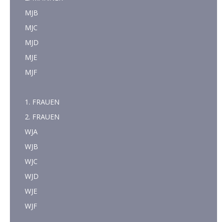
MJB
MJC
MJD
MJE
MJF
1. FRAUEN
2. FRAUEN
WJA
WJB
WJC
WJD
WJE
WJF