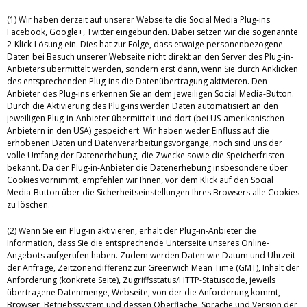
(1) Wir haben derzeit auf unserer Webseite die Social Media Plug-ins
Facebook, Google+, Twitter eingebunden. Dabei setzen wir die sogenannte
2-Klick-Lösung ein. Dies hat zur Folge, dass etwaige personenbezogene
Daten bei Besuch unserer Webseite nicht direkt an den Server des Plug-in-
Anbieters übermittelt werden, sondern erst dann, wenn Sie durch Anklicken
des entsprechenden Plug-ins die Datenübertragung aktivieren. Den
Anbieter des Plug-ins erkennen Sie an dem jeweiligen Social Media-Button.
Durch die Aktivierung des Plug-ins werden Daten automatisiert an den
jeweiligen Plug-in-Anbieter übermittelt und dort (bei US-amerikanischen
Anbietern in den USA) gespeichert. Wir haben weder Einfluss auf die
erhobenen Daten und Datenverarbeitungsvorgänge, noch sind uns der
volle Umfang der Datenerhebung, die Zwecke sowie die Speicherfristen
bekannt. Da der Plug-in-Anbieter die Datenerhebung insbesondere über
Cookies vornimmt, empfehlen wir Ihnen, vor dem Klick auf den Social
Media-Button über die Sicherheitseinstellungen Ihres Browsers alle Cookies
zu löschen.
(2) Wenn Sie ein Plug-in aktivieren, erhält der Plug-in-Anbieter die
Information, dass Sie die entsprechende Unterseite unseres Online-
Angebots aufgerufen haben. Zudem werden Daten wie Datum und Uhrzeit
der Anfrage, Zeitzonendifferenz zur Greenwich Mean Time (GMT), Inhalt der
Anforderung (konkrete Seite), Zugriffsstatus/HTTP-Statuscode, jeweils
übertragene Datenmenge, Webseite, von der die Anforderung kommt,
Browser, Betriebssystem und dessen Oberfläche, Sprache und Version der