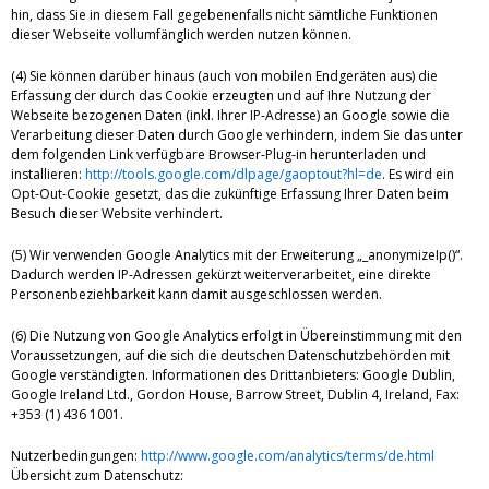
hin, dass Sie in diesem Fall gegebenenfalls nicht sämtliche Funktionen
dieser Webseite vollumfänglich werden nutzen können.
(4) Sie können darüber hinaus (auch von mobilen Endgeräten aus) die
Erfassung der durch das Cookie erzeugten und auf Ihre Nutzung der
Webseite bezogenen Daten (inkl. Ihrer IP-Adresse) an Google sowie die
Verarbeitung dieser Daten durch Google verhindern, indem Sie das unter
dem folgenden Link verfügbare Browser-Plug-in herunterladen und
installieren:
http://tools.google.com/dlpage/gaoptout?hl=de
. Es wird ein
Opt-Out-Cookie gesetzt, das die zukünftige Erfassung Ihrer Daten beim
Besuch dieser Website verhindert.
(5) Wir verwenden Google Analytics mit der Erweiterung „_anonymizeIp()“.
Dadurch werden IP-Adressen gekürzt weiterverarbeitet, eine direkte
Personenbeziehbarkeit kann damit ausgeschlossen werden.
(6) Die Nutzung von Google Analytics erfolgt in Übereinstimmung mit den
Voraussetzungen, auf die sich die deutschen Datenschutzbehörden mit
Google verständigten. Informationen des Drittanbieters: Google Dublin,
Google Ireland Ltd., Gordon House, Barrow Street, Dublin 4, Ireland, Fax:
+353 (1) 436 1001.
Nutzerbedingungen:
http://www.google.com/analytics/terms/de.html
Übersicht zum Datenschutz: