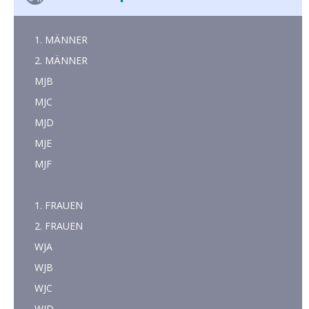
1. MÄNNER
2. MÄNNER
MJB
MJC
MJD
MJE
MJF
1. FRAUEN
2. FRAUEN
WJA
WJB
WJC
WJD