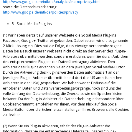
http://www.google.com/intl/de/analytics/learn/privacy.html
sowie die Datenschutzerklärung:
http://www.google.de/intl/de/policies/privacy
5 - Social Media Plug-ins
(1) Wir haben derzeit auf unserer Webseite die Social Media Plug-ins
Facebook, Google+, Twitter eingebunden. Dabei setzen wir die sogenannte
2-Klick-Lösung ein. Dies hat zur Folge, dass etwaige personenbezogene
Daten bei Besuch unserer Webseite nicht direkt an den Server des Plug-in-
Anbieters übermittelt werden, sondern erst dann, wenn Sie durch Anklicken
des entsprechenden Plug-ins die Datenübertragung aktivieren. Den
Anbieter des Plug-ins erkennen Sie an dem jeweiligen Social Media-Button.
Durch die Aktivierung des Plug-ins werden Daten automatisiert an den
jeweiligen Plug-in-Anbieter übermittelt und dort (bei US-amerikanischen
Anbietern in den USA) gespeichert. Wir haben weder Einfluss auf die
erhobenen Daten und Datenverarbeitungsvorgänge, noch sind uns der
volle Umfang der Datenerhebung, die Zwecke sowie die Speicherfristen
bekannt. Da der Plug-in-Anbieter die Datenerhebung insbesondere über
Cookies vornimmt, empfehlen wir Ihnen, vor dem Klick auf den Social
Media-Button über die Sicherheitseinstellungen Ihres Browsers alle Cookies
zu löschen.
(2) Wenn Sie ein Plug-in aktivieren, erhält der Plug-in-Anbieter die
Information, dass Sie die entsprechende Unterseite unseres Online-