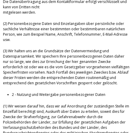
Die Datenübertragung aus dem Kontaktformular erfolgt verschlüsselt und
kann von Dritten nicht
mitgelesen werden.
(2) Personenbezogene Daten sind Einzelangaben über persönliche oder
sachliche Verhältnisse einer bestimmten oder bestimmbaren natürlichen
Person, wie zum Beispiel Name, Anschrift, Telefonnummer, E-Mail-Adresse
usw.
(3) Wir halten uns an die Grundsätze der Datenvermeidung und
Datensparsamkeit. Wir speichern Ihre personenbezogenen Daten daher
nur so lange, wie dies zur Erreichung der hier genannten Zwecke
erforderlich ist oder wie es die vom Gesetzgeber vorgesehenen vielfältigen
Speicherfristen vorsehen. Nach Fortfall des jeweiligen Zweckes bzw. Ablauf
dieser Fristen werden die entsprechenden Daten routinemäßig und
entsprechend den gesetzlichen Vorschriften gesperrt oder gelöscht.
2 - Nutzung und Weitergabe personenbezogener Daten
(1) Wir weisen darauf hin, dass wir auf Anordnung der zuständigen Stelle im
Einzelfall berechtigt sind, Auskunft über Daten zu erteilen, soweit dies für
Zwecke der Strafverfolgung, zur Gefahrenabwehr durch die
Polizeibehörden der Länder, zur Erfüllung der gesetzlichen Aufgaben der
Verfassungsschutzbehörden des Bundes und der Länder, des
Bundesnachrichtendienstes oder des militärischen Abschirmdienstes oder