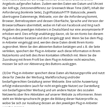
Angebots aufgerufen haben. Zudem werden Daten wie Datum und Uhrzeit
der Anfrage, Zeitzonendifferenz zur Greenwich Mean Time (GMT), Inhalt der
Anforderung (konkrete Seite), Zugriffsstatus/HTTP-Statuscode, jeweils
übertragene Datenmenge, Webseite, von der die Anforderung kommt,
Browser, Betriebssystem und dessen Oberfläche, Sprache und Version der
Browsersoftware übermittelt, wobei im Fall von Facebook und Xing nach
Angaben des jeweiligen Anbieters in Deutschland nur eine anonymisierte IP
erhoben wird. Dies erfolgt unabhängig davon, ob Sie ein Konto bei diesem
Plug-in-Anbieter besitzen und dort eingeloggt sind. Wenn Sie bei dem Plug-
in-Anbieter eingeloggt sind, werden diese Daten direkt Ihrem Konto
zugeordnet. Wenn Sie den aktivierten Button betätigen und z. B. die Seite
verlinken, speichert der Plug-in-Anbieter auch diese Information in Ihrem
Nutzerkonto und teilt dies Ihren Kontakten öffentlich mit. Wenn Sie die
Zuordnung mit Ihrem Profil bei dem Plug-in-Anbieter nicht wünschen,
müssen Sie sich vor Aktivierung des Buttons ausloggen.
(3) Der Plug-in-Anbieter speichert diese Daten als Nutzungsprofile und nutzt
diese für Zwecke der Werbung, Marktforschung und/oder
bedarfsgerechten Gestaltung seiner Webseite. Eine solche Auswertung
erfolgt insbesondere (auch für nicht eingeloggte Nutzer) zur Darstellung
von bedarfsgerechter Werbung und um andere Nutzer des sozialen
Netzwerks über Ihre Aktivitäten auf unserer Website zu informieren. Ihnen
steht ein Widerspruchsrecht gegen die Bildung dieser Nutzerprofile zu,
wobei Sie sich zur Ausübung dessen an den jeweiligen Plug-in-Anbieter