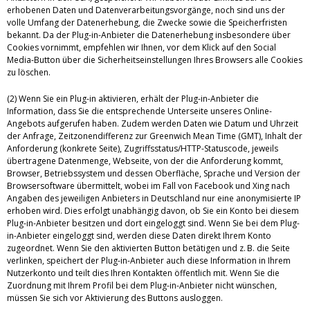
erhobenen Daten und Datenverarbeitungsvorgänge, noch sind uns der
volle Umfang der Datenerhebung, die Zwecke sowie die Speicherfristen
bekannt. Da der Plug-in-Anbieter die Datenerhebung insbesondere über
Cookies vornimmt, empfehlen wir Ihnen, vor dem Klick auf den Social
Media-Button über die Sicherheitseinstellungen Ihres Browsers alle Cookies
zu löschen.
(2) Wenn Sie ein Plug-in aktivieren, erhält der Plug-in-Anbieter die
Information, dass Sie die entsprechende Unterseite unseres Online-
Angebots aufgerufen haben. Zudem werden Daten wie Datum und Uhrzeit
der Anfrage, Zeitzonendifferenz zur Greenwich Mean Time (GMT), Inhalt der
Anforderung (konkrete Seite), Zugriffsstatus/HTTP-Statuscode, jeweils
übertragene Datenmenge, Webseite, von der die Anforderung kommt,
Browser, Betriebssystem und dessen Oberfläche, Sprache und Version der
Browsersoftware übermittelt, wobei im Fall von Facebook und Xing nach
Angaben des jeweiligen Anbieters in Deutschland nur eine anonymisierte IP
erhoben wird. Dies erfolgt unabhängig davon, ob Sie ein Konto bei diesem
Plug-in-Anbieter besitzen und dort eingeloggt sind. Wenn Sie bei dem Plug-
in-Anbieter eingeloggt sind, werden diese Daten direkt Ihrem Konto
zugeordnet. Wenn Sie den aktivierten Button betätigen und z. B. die Seite
verlinken, speichert der Plug-in-Anbieter auch diese Information in Ihrem
Nutzerkonto und teilt dies Ihren Kontakten öffentlich mit. Wenn Sie die
Zuordnung mit Ihrem Profil bei dem Plug-in-Anbieter nicht wünschen,
müssen Sie sich vor Aktivierung des Buttons ausloggen.