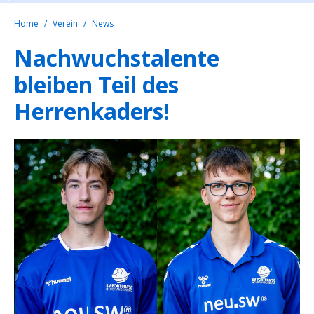
Home
Verein
News
Nachwuchstalente
bleiben Teil des
Herrenkaders!