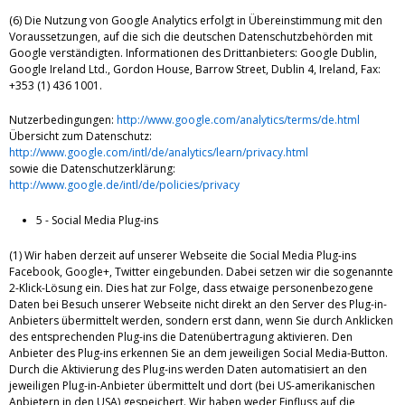
(6) Die Nutzung von Google Analytics erfolgt in Übereinstimmung mit den
Voraussetzungen, auf die sich die deutschen Datenschutzbehörden mit
Google verständigten. Informationen des Drittanbieters: Google Dublin,
Google Ireland Ltd., Gordon House, Barrow Street, Dublin 4, Ireland, Fax:
+353 (1) 436 1001.
Nutzerbedingungen:
http://www.google.com/analytics/terms/de.html
Übersicht zum Datenschutz:
http://www.google.com/intl/de/analytics/learn/privacy.html
sowie die Datenschutzerklärung:
http://www.google.de/intl/de/policies/privacy
5 - Social Media Plug-ins
(1) Wir haben derzeit auf unserer Webseite die Social Media Plug-ins
Facebook, Google+, Twitter eingebunden. Dabei setzen wir die sogenannte
2-Klick-Lösung ein. Dies hat zur Folge, dass etwaige personenbezogene
Daten bei Besuch unserer Webseite nicht direkt an den Server des Plug-in-
Anbieters übermittelt werden, sondern erst dann, wenn Sie durch Anklicken
des entsprechenden Plug-ins die Datenübertragung aktivieren. Den
Anbieter des Plug-ins erkennen Sie an dem jeweiligen Social Media-Button.
Durch die Aktivierung des Plug-ins werden Daten automatisiert an den
jeweiligen Plug-in-Anbieter übermittelt und dort (bei US-amerikanischen
Anbietern in den USA) gespeichert. Wir haben weder Einfluss auf die