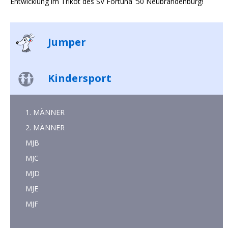
Entwicklung im Trikot des SV Fortuna '50 Neubrandenburg!
Jumper
Kindersport
1. MÄNNER
2. MÄNNER
MJB
MJC
MJD
MJE
MJF