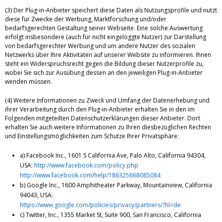
(3) Der Plug-in-Anbieter speichert diese Daten als Nutzungsprofile und nutzt
diese für Zwecke der Werbung, Marktforschung und/oder
bedarfsgerechten Gestaltung seiner Webseite. Eine solche Auswertung
erfolgt insbesondere (auch für nicht eingeloggte Nutzer) zur Darstellung
von bedarfsgerechter Werbung und um andere Nutzer des sozialen
Netzwerks über Ihre Aktivitäten auf unserer Website zu informieren. Ihnen
steht ein Widerspruchsrecht gegen die Bildung dieser Nutzerprofile zu,
wobei Sie sich zur Ausübung dessen an den jeweiligen Plug-in-Anbieter
wenden müssen.
(4) Weitere Informationen zu Zweck und Umfang der Datenerhebung und
ihrer Verarbeitung durch den Plug-in-Anbieter erhalten Sie in den im
Folgenden mitgeteilten Datenschutzerklärungen dieser Anbieter. Dort
erhalten Sie auch weitere Informationen zu Ihren diesbezüglichen Rechten
und Einstellungsmöglichkeiten zum Schutze Ihrer Privatsphäre:
a) Facebook Inc., 1601 S California Ave, Palo Alto, California 94304,
USA:
http://www.facebook.com/policy.php
http://www.facebook.com/help/186325668085084
b) Google Inc., 1600 Amphitheater Parkway, Mountainview, California
94043, USA:
https://www.google.com/policies/privacy/partners/?hl=de
c) Twitter, Inc., 1355 Market St, Suite 900, San Francisco, California