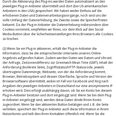
Durch die Aktivierung des Plug-ins werden Daten automatisiert an den
jeweiligen Plug-in-Anbieter übermittelt und dort (bei US-amerikanischen
Anbietern in den USA) gespeichert. Wir haben weder Einfluss auf die
erhobenen Daten und Datenverarbeitungsvorgänge, noch sind uns der
volle Umfang der Datenerhebung, die Zwecke sowie die Speicherfristen
bekannt. Da der Plug-in-Anbieter die Datenerhebung insbesondere über
Cookies vornimmt, empfehlen wir Ihnen, vor dem Klick auf den Social
Media-Button über die Sicherheitseinstellungen Ihres Browsers alle Cookies
zu löschen.
(2) Wenn Sie ein Plug-in aktivieren, erhält der Plug-in-Anbieter die
Information, dass Sie die entsprechende Unterseite unseres Online-
Angebots aufgerufen haben. Zudem werden Daten wie Datum und Uhrzeit
der Anfrage, Zeitzonendifferenz zur Greenwich Mean Time (GMT), Inhalt der
Anforderung (konkrete Seite), Zugriffsstatus/HTTP-Statuscode, jeweils
übertragene Datenmenge, Webseite, von der die Anforderung kommt,
Browser, Betriebssystem und dessen Oberfläche, Sprache und Version der
Browsersoftware übermittelt, wobei im Fall von Facebook und Xing nach
Angaben des jeweiligen Anbieters in Deutschland nur eine anonymisierte IP
erhoben wird. Dies erfolgt unabhängig davon, ob Sie ein Konto bei diesem
Plug-in-Anbieter besitzen und dort eingeloggt sind. Wenn Sie bei dem Plug-
in-Anbieter eingeloggt sind, werden diese Daten direkt Ihrem Konto
zugeordnet. Wenn Sie den aktivierten Button betätigen und z. B. die Seite
verlinken, speichert der Plug-in-Anbieter auch diese Information in Ihrem
Nutzerkonto und teilt dies Ihren Kontakten öffentlich mit. Wenn Sie die