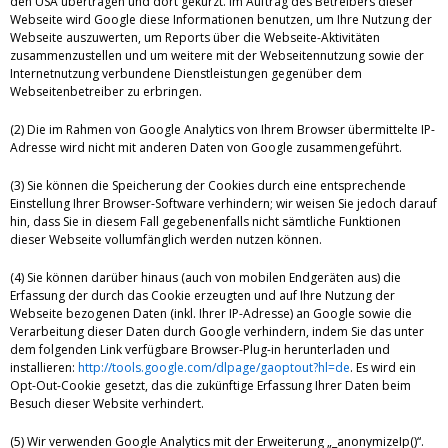
den USA übertragen und dort gekürzt. Im Auftrag des Betreibers dieser
Webseite wird Google diese Informationen benutzen, um Ihre Nutzung der
Webseite auszuwerten, um Reports über die Webseite-Aktivitäten
zusammenzustellen und um weitere mit der Webseitennutzung sowie der
Internetnutzung verbundene Dienstleistungen gegenüber dem
Webseitenbetreiber zu erbringen.
(2) Die im Rahmen von Google Analytics von Ihrem Browser übermittelte IP-
Adresse wird nicht mit anderen Daten von Google zusammengeführt.
(3) Sie können die Speicherung der Cookies durch eine entsprechende
Einstellung Ihrer Browser-Software verhindern; wir weisen Sie jedoch darauf
hin, dass Sie in diesem Fall gegebenenfalls nicht sämtliche Funktionen
dieser Webseite vollumfänglich werden nutzen können.
(4) Sie können darüber hinaus (auch von mobilen Endgeräten aus) die
Erfassung der durch das Cookie erzeugten und auf Ihre Nutzung der
Webseite bezogenen Daten (inkl. Ihrer IP-Adresse) an Google sowie die
Verarbeitung dieser Daten durch Google verhindern, indem Sie das unter
dem folgenden Link verfügbare Browser-Plug-in herunterladen und
installieren:
http://tools.google.com/dlpage/gaoptout?hl=de
. Es wird ein
Opt-Out-Cookie gesetzt, das die zukünftige Erfassung Ihrer Daten beim
Besuch dieser Website verhindert.
(5) Wir verwenden Google Analytics mit der Erweiterung „_anonymizeIp()“.