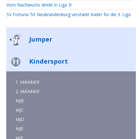
Vom Nachwuchs direkt in Liga 3!
SV Fortuna ’50 Neubrandenburg verstärkt Kader für die 3. Liga
Jumper
Kindersport
1. MÄNNER
2. MÄNNER
MJB
MJC
MJD
MJE
MJF