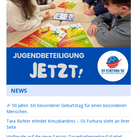
NEWS
🎉 50 Jahre. Ein besonderer Geburtstag für einen besonderen
Menschen.
Tara Richter erleidet Kreuzbandriss – SV Fortuna steht an ihrer
Seite
Vorfreude auf die neue Saison: Dauerkartenverkauf startet