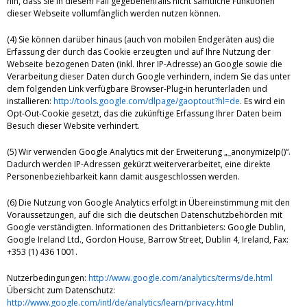
hin, dass Sie in diesem Fall gegebenenfalls nicht sämtliche Funktionen
dieser Webseite vollumfänglich werden nutzen können.
(4) Sie können darüber hinaus (auch von mobilen Endgeräten aus) die
Erfassung der durch das Cookie erzeugten und auf Ihre Nutzung der
Webseite bezogenen Daten (inkl. Ihrer IP-Adresse) an Google sowie die
Verarbeitung dieser Daten durch Google verhindern, indem Sie das unter
dem folgenden Link verfügbare Browser-Plug-in herunterladen und
installieren:
http://tools.google.com/dlpage/gaoptout?hl=de
. Es wird ein
Opt-Out-Cookie gesetzt, das die zukünftige Erfassung Ihrer Daten beim
Besuch dieser Website verhindert.
(5) Wir verwenden Google Analytics mit der Erweiterung „_anonymizeIp()“.
Dadurch werden IP-Adressen gekürzt weiterverarbeitet, eine direkte
Personenbeziehbarkeit kann damit ausgeschlossen werden.
(6) Die Nutzung von Google Analytics erfolgt in Übereinstimmung mit den
Voraussetzungen, auf die sich die deutschen Datenschutzbehörden mit
Google verständigten. Informationen des Drittanbieters: Google Dublin,
Google Ireland Ltd., Gordon House, Barrow Street, Dublin 4, Ireland, Fax:
+353 (1) 436 1001.
Nutzerbedingungen:
http://www.google.com/analytics/terms/de.html
Übersicht zum Datenschutz:
http://www.google.com/intl/de/analytics/learn/privacy.html