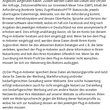
Angebots aufgerufen haben. Zudem werden Daten wie Datum und Uhrzeit
der Anfrage, Zeitzonendifferenz zur Greenwich Mean Time (GMT), Inhalt der
Anforderung (konkrete Seite), Zugriffsstatus/HTTP-Statuscode, jeweils
übertragene Datenmenge, Webseite, von der die Anforderung kommt,
Browser, Betriebssystem und dessen Oberfläche, Sprache und Version der
Browsersoftware übermittelt, wobei im Fall von Facebook und Xing nach
Angaben des jeweiligen Anbieters in Deutschland nur eine anonymisierte IP
erhoben wird. Dies erfolgt unabhängig davon, ob Sie ein Konto bei diesem
Plug-in-Anbieter besitzen und dort eingeloggt sind. Wenn Sie bei dem Plug-
in-Anbieter eingeloggt sind, werden diese Daten direkt Ihrem Konto
zugeordnet. Wenn Sie den aktivierten Button betätigen und z. B. die Seite
verlinken, speichert der Plug-in-Anbieter auch diese Information in Ihrem
Nutzerkonto und teilt dies Ihren Kontakten öffentlich mit. Wenn Sie die
Zuordnung mit Ihrem Profil bei dem Plug-in-Anbieter nicht wünschen,
müssen Sie sich vor Aktivierung des Buttons ausloggen.
(3) Der Plug-in-Anbieter speichert diese Daten als Nutzungsprofile und nutzt
diese für Zwecke der Werbung, Marktforschung und/oder
bedarfsgerechten Gestaltung seiner Webseite. Eine solche Auswertung
erfolgt insbesondere (auch für nicht eingeloggte Nutzer) zur Darstellung
von bedarfsgerechter Werbung und um andere Nutzer des sozialen
Netzwerks über Ihre Aktivitäten auf unserer Website zu informieren. Ihnen
steht ein Widerspruchsrecht gegen die Bildung dieser Nutzerprofile zu,
wobei Sie sich zur Ausübung dessen an den jeweiligen Plug-in-Anbieter
wenden müssen.