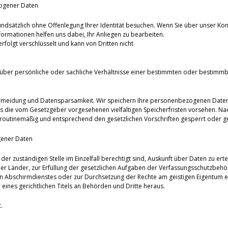
ogener Daten
undsätzlich ohne Offenlegung Ihrer Identität besuchen. Wenn Sie über unser Kon
ormationen helfen uns dabei, Ihr Anliegen zu bearbeiten.
olgt verschlüsselt und kann von Dritten nicht
über persönliche oder sachliche Verhältnisse einer bestimmten oder bestimmb
ermeidung und Datensparsamkeit. Wir speichern Ihre personenbezogenen Daten d
es die vom Gesetzgeber vorgesehenen vielfältigen Speicherfristen vorsehen. Nac
routinemäßig und entsprechend den gesetzlichen Vorschriften gesperrt oder ge
gener Daten
der zuständigen Stelle im Einzelfall berechtigt sind, Auskunft über Daten zu erte
er Länder, zur Erfüllung der gesetzlichen Aufgaben der Verfassungsschutzbeh
 Abschirmdienstes oder zur Durchsetzung der Rechte am geistigen Eigentum erfo
eines gerichtlichen Titels an Behörden und Dritte heraus.
.