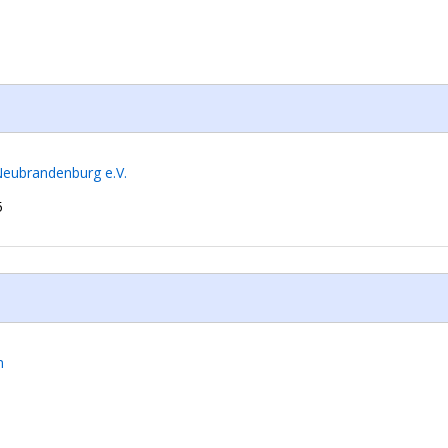
Neubrandenburg e.V.
5
m