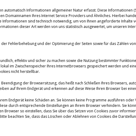
en automatisch Informationen allgemeiner Natur erfasst. Diese Informationen (Se
 Domainnamen Ihres Internet Service Providers und Ähnliches. Hierbei handelt
se Informationen sind technisch notwendig, um von Ihnen angeforderte Inhalte v
mationen dieser Art werden von uns statistisch ausgewertet, um unseren Intern
ke der Fehlerbehebung und der Optimierung der Seiten sowie für das Zählen 
eundlich, effektiv und sicher zu machen sowie die Nutzung bestimmter Funktion
die lokal im Zwischenspeicher Ihres Internetbrowsers gespeichert werden und 
kies nicht herstellbar.
 Beendigung der Browsersitzung, das heißt nach Schließen Ihres Browsers, aut
eiben auf Ihrem Endgerät und erkennen auf diese Weise Ihren Browser bei ein
Ihrem Endgerät keine Schäden an. Sie können keine Programme ausführen oder Vir
iese durch entsprechende Einstellungen an Ihrem Browser verhindern. Sie könn
 Browser so einstellen, dass Sie über das Setzen von Cookies zuvor informiert
tte beachten Sie, dass das Löschen oder Ablehnen von Cookies die Darstellung 