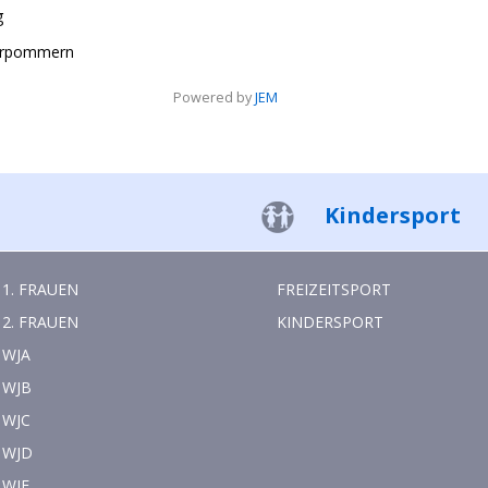
g
orpommern
Powered by
JEM
Kindersport
1. FRAUEN
FREIZEITSPORT
2. FRAUEN
KINDERSPORT
WJA
WJB
WJC
WJD
WJE