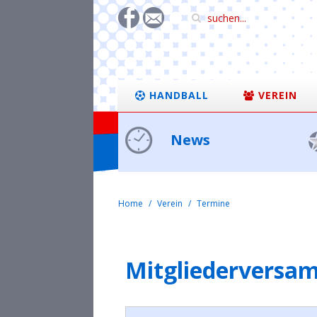
HANDBALL
VEREIN
News
Home
Verein
Termine
Mitgliederversa