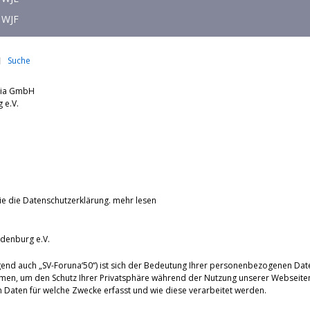
WJF
Suche
dia GmbH
nburg e.V.
ie die Datenschutzerklärung.
mehr lesen
denburg e.V.
end auch „SV-Foruna‘50“) ist sich der Bedeutung Ihrer personenbezogenen Dat
men, um den Schutz Ihrer Privatsphäre während der Nutzung unserer Webseiten
Daten für welche Zwecke erfasst und wie diese verarbeitet werden.