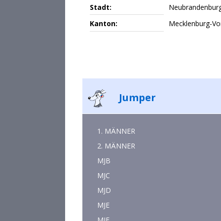
Stadt:
Neubrandenbur
Kanton:
Mecklenburg-V
Jumper
1. MÄNNER
2. MÄNNER
MJB
MJC
MJD
MJE
MJF