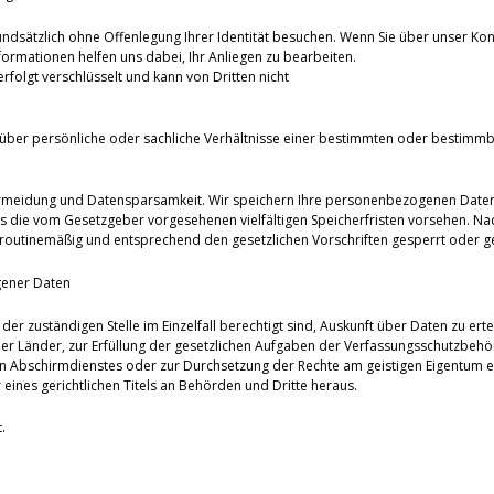
undsätzlich ohne Offenlegung Ihrer Identität besuchen. Wenn Sie über unser Kon
ormationen helfen uns dabei, Ihr Anliegen zu bearbeiten.
olgt verschlüsselt und kann von Dritten nicht
über persönliche oder sachliche Verhältnisse einer bestimmten oder bestimmb
ermeidung und Datensparsamkeit. Wir speichern Ihre personenbezogenen Daten d
es die vom Gesetzgeber vorgesehenen vielfältigen Speicherfristen vorsehen. Nac
routinemäßig und entsprechend den gesetzlichen Vorschriften gesperrt oder ge
gener Daten
der zuständigen Stelle im Einzelfall berechtigt sind, Auskunft über Daten zu erte
er Länder, zur Erfüllung der gesetzlichen Aufgaben der Verfassungsschutzbeh
 Abschirmdienstes oder zur Durchsetzung der Rechte am geistigen Eigentum erfo
eines gerichtlichen Titels an Behörden und Dritte heraus.
.