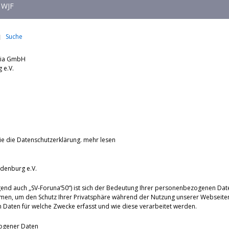
WJF
Suche
dia GmbH
nburg e.V.
ie die Datenschutzerklärung.
mehr lesen
denburg e.V.
end auch „SV-Foruna‘50“) ist sich der Bedeutung Ihrer personenbezogenen Dat
men, um den Schutz Ihrer Privatsphäre während der Nutzung unserer Webseiten
Daten für welche Zwecke erfasst und wie diese verarbeitet werden.
ogener Daten