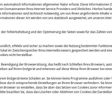
en automatisch Informationen allgemeiner Natur erfasst. Diese Informationen (Se
 Domainnamen Ihres Internet Service Providers und Ähnliches. Hierbei handelt
se Informationen sind technisch notwendig, um von Ihnen angeforderte Inhalte v
mationen dieser Art werden von uns statistisch ausgewertet, um unseren Intern
ke der Fehlerbehebung und der Optimierung der Seiten sowie für das Zählen 
eundlich, effektiv und sicher zu machen sowie die Nutzung bestimmter Funktion
die lokal im Zwischenspeicher Ihres Internetbrowsers gespeichert werden und 
kies nicht herstellbar.
 Beendigung der Browsersitzung, das heißt nach Schließen Ihres Browsers, aut
eiben auf Ihrem Endgerät und erkennen auf diese Weise Ihren Browser bei ein
Ihrem Endgerät keine Schäden an. Sie können keine Programme ausführen oder Vir
iese durch entsprechende Einstellungen an Ihrem Browser verhindern. Sie könn
 Browser so einstellen, dass Sie über das Setzen von Cookies zuvor informiert
tte beachten Sie, dass das Löschen oder Ablehnen von Cookies die Darstellung 