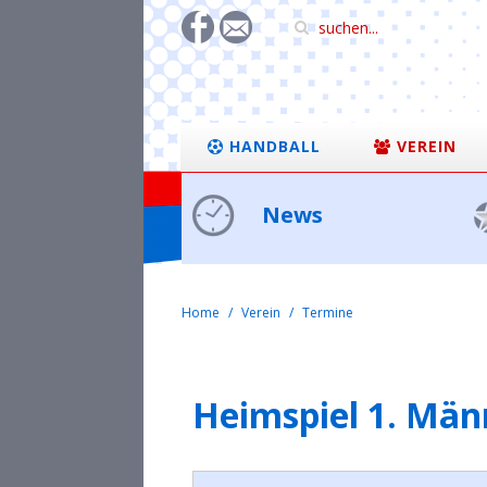
HANDBALL
VEREIN
News
Home
Verein
Termine
Heimspiel 1. Män