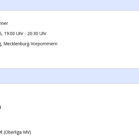
nner
6
,
19:00 Uhr
-
20:30 Uhr
g, Mecklenburg-Vorpommern
4
- € (Oberliga MV)