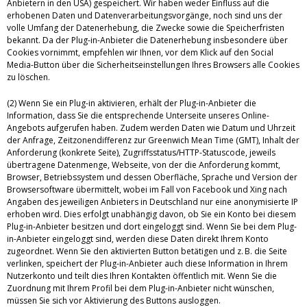
Anbietern in den USA) gespeichert. Wir haben weder Einfluss auf die
erhobenen Daten und Datenverarbeitungsvorgänge, noch sind uns der
volle Umfang der Datenerhebung, die Zwecke sowie die Speicherfristen
bekannt. Da der Plug-in-Anbieter die Datenerhebung insbesondere über
Cookies vornimmt, empfehlen wir Ihnen, vor dem Klick auf den Social
Media-Button über die Sicherheitseinstellungen Ihres Browsers alle Cookies
zu löschen.
(2) Wenn Sie ein Plug-in aktivieren, erhält der Plug-in-Anbieter die
Information, dass Sie die entsprechende Unterseite unseres Online-
Angebots aufgerufen haben. Zudem werden Daten wie Datum und Uhrzeit
der Anfrage, Zeitzonendifferenz zur Greenwich Mean Time (GMT), Inhalt der
Anforderung (konkrete Seite), Zugriffsstatus/HTTP-Statuscode, jeweils
übertragene Datenmenge, Webseite, von der die Anforderung kommt,
Browser, Betriebssystem und dessen Oberfläche, Sprache und Version der
Browsersoftware übermittelt, wobei im Fall von Facebook und Xing nach
Angaben des jeweiligen Anbieters in Deutschland nur eine anonymisierte IP
erhoben wird. Dies erfolgt unabhängig davon, ob Sie ein Konto bei diesem
Plug-in-Anbieter besitzen und dort eingeloggt sind. Wenn Sie bei dem Plug-
in-Anbieter eingeloggt sind, werden diese Daten direkt Ihrem Konto
zugeordnet. Wenn Sie den aktivierten Button betätigen und z. B. die Seite
verlinken, speichert der Plug-in-Anbieter auch diese Information in Ihrem
Nutzerkonto und teilt dies Ihren Kontakten öffentlich mit. Wenn Sie die
Zuordnung mit Ihrem Profil bei dem Plug-in-Anbieter nicht wünschen,
müssen Sie sich vor Aktivierung des Buttons ausloggen.