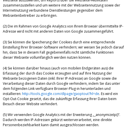
Webseite auszuwerten, um Reports über die Webseite-Aktivitäten
zusammenzustellen und um weitere mit der Webseitennutzung sowie der
Internetnutzung verbundene Dienstleistungen gegenüber dem
Webseitenbetreiber zu erbringen.
(2) Die im Rahmen von Google Analytics von Ihrem Browser übermittelte IP-
Adresse wird nicht mit anderen Daten von Google zusammengeführt.
(3) Sie können die Speicherung der Cookies durch eine entsprechende
Einstellung Ihrer Browser-Software verhindern; wir weisen Sie jedoch darauf
hin, dass Sie in diesem Fall gegebenenfalls nicht sämtliche Funktionen
dieser Webseite vollumfänglich werden nutzen können.
(4) Sie können darüber hinaus (auch von mobilen Endgeräten aus) die
Erfassung der durch das Cookie erzeugten und auf Ihre Nutzung der
Webseite bezogenen Daten (inkl. Ihrer IP-Adresse) an Google sowie die
Verarbeitung dieser Daten durch Google verhindern, indem Sie das unter
dem folgenden Link verfügbare Browser-Plug-in herunterladen und
installieren:
http://tools.google.com/dlpage/gaoptout?hl=de
. Es wird ein
Opt-Out-Cookie gesetzt, das die zukünftige Erfassung Ihrer Daten beim
Besuch dieser Website verhindert.
(5) Wir verwenden Google Analytics mit der Erweiterung „_anonymizeIp()“.
Dadurch werden IP-Adressen gekürzt weiterverarbeitet, eine direkte
Personenbeziehbarkeit kann damit ausgeschlossen werden.