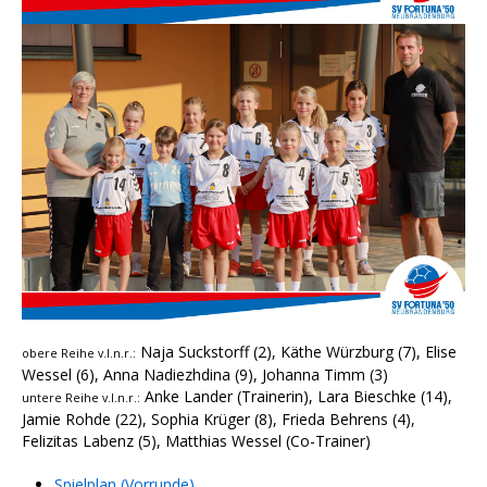
Naja Suckstorff (2), Käthe Würzburg (7), Elise
obere Reihe v.l.n.r.:
Wessel (6), Anna Nadiezhdina (9), Johanna Timm (3)
Anke Lander (Trainerin), Lara Bieschke (14),
untere Reihe v.l.n.r.:
Jamie Rohde (22), Sophia Krüger (8), Frieda Behrens (4),
Felizitas Labenz (5), Matthias Wessel (Co-Trainer)
Spielplan (Vorrunde)