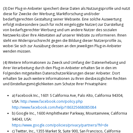
(3) Der Plug-in-Anbieter speichert diese Daten als Nutzungsprofile und nutzt
diese für Zwecke der Werbung, Marktforschung und/oder
bedarfsgerechten Gestaltung seiner Webseite. Eine solche Auswertung
erfolgt insbesondere (auch für nicht eingeloggte Nutzer) zur Darstellung
von bedarfsgerechter Werbung und um andere Nutzer des sozialen
Netzwerks über Ihre Aktivitäten auf unserer Website zu informieren. Ihnen
steht ein Widerspruchsrecht gegen die Bildung dieser Nutzerprofile zu,
wobei Sie sich zur Ausübung dessen an den jeweiligen Plug-in-Anbieter
wenden müssen.
(4) Weitere Informationen zu Zweck und Umfang der Datenerhebung und
ihrer Verarbeitung durch den Plug-in-Anbieter erhalten Sie in den im
Folgenden mitgeteilten Datenschutzerklärungen dieser Anbieter. Dort
erhalten Sie auch weitere Informationen zu Ihren diesbezüglichen Rechten
und Einstellungsmöglichkeiten zum Schutze Ihrer Privatsphäre:
a) Facebook Inc., 1601 S California Ave, Palo Alto, California 94304,
USA:
http://www.facebook.com/policy.php
http://www.facebook.com/help/186325668085084
b) Google Inc., 1600 Amphitheater Parkway, Mountainview, California
94043, USA:
https://www.google.com/policies/privacy/partners/?hl=de
c) Twitter, Inc., 1355 Market St, Suite 900, San Francisco, California