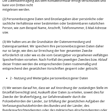
Die Datenübertragung aus dem Kontaktformular erfolgt verschlüsselt und
kann von Dritten nicht
mitgelesen werden.
(2) Personenbezogene Daten sind Einzelangaben über persönliche oder
sachliche Verhältnisse einer bestimmten oder bestimmbaren natürlichen
Person, wie zum Beispiel Name, Anschrift, Telefonnummer, E-Mail-Adresse
usw.
(3) Wir halten uns an die Grundsätze der Datenvermeidung und
Datensparsamkeit. Wir speichern Ihre personenbezogenen Daten daher
nur so lange, wie dies zur Erreichung der hier genannten Zwecke
erforderlich ist oder wie es die vom Gesetzgeber vorgesehenen vielfältigen
Speicherfristen vorsehen. Nach Fortfall des jeweiligen Zweckes bzw. Ablauf
dieser Fristen werden die entsprechenden Daten routinemäßig und
entsprechend den gesetzlichen Vorschriften gesperrt oder gelöscht.
2 - Nutzung und Weitergabe personenbezogener Daten
(1) Wir weisen darauf hin, dass wir auf Anordnung der zuständigen Stelle im
Einzelfall berechtigt sind, Auskunft über Daten zu erteilen, soweit dies für
Zwecke der Strafverfolgung, zur Gefahrenabwehr durch die
Polizeibehörden der Länder, zur Erfüllung der gesetzlichen Aufgaben der
Verfassungsschutzbehörden des Bundes und der Länder, des
Bundesnachrichtendienstes oder des militärischen Abschirmdienstes oder