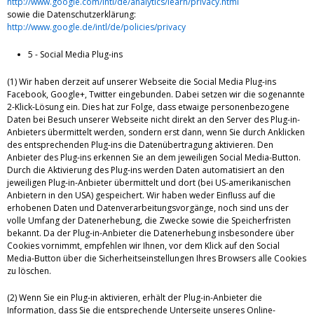
http://www.google.com/intl/de/analytics/learn/privacy.html
sowie die Datenschutzerklärung:
http://www.google.de/intl/de/policies/privacy
5 - Social Media Plug-ins
(1) Wir haben derzeit auf unserer Webseite die Social Media Plug-ins
Facebook, Google+, Twitter eingebunden. Dabei setzen wir die sogenannte
2-Klick-Lösung ein. Dies hat zur Folge, dass etwaige personenbezogene
Daten bei Besuch unserer Webseite nicht direkt an den Server des Plug-in-
Anbieters übermittelt werden, sondern erst dann, wenn Sie durch Anklicken
des entsprechenden Plug-ins die Datenübertragung aktivieren. Den
Anbieter des Plug-ins erkennen Sie an dem jeweiligen Social Media-Button.
Durch die Aktivierung des Plug-ins werden Daten automatisiert an den
jeweiligen Plug-in-Anbieter übermittelt und dort (bei US-amerikanischen
Anbietern in den USA) gespeichert. Wir haben weder Einfluss auf die
erhobenen Daten und Datenverarbeitungsvorgänge, noch sind uns der
volle Umfang der Datenerhebung, die Zwecke sowie die Speicherfristen
bekannt. Da der Plug-in-Anbieter die Datenerhebung insbesondere über
Cookies vornimmt, empfehlen wir Ihnen, vor dem Klick auf den Social
Media-Button über die Sicherheitseinstellungen Ihres Browsers alle Cookies
zu löschen.
(2) Wenn Sie ein Plug-in aktivieren, erhält der Plug-in-Anbieter die
Information, dass Sie die entsprechende Unterseite unseres Online-