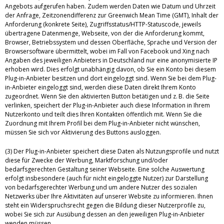
Angebots aufgerufen haben. Zudem werden Daten wie Datum und Uhrzeit
der Anfrage, Zeitzonendifferenz zur Greenwich Mean Time (GMT), Inhalt der
Anforderung (konkrete Seite), Zugriffsstatus/HTTP-Statuscode, jeweils
übertragene Datenmenge, Webseite, von der die Anforderung kommt,
Browser, Betriebssystem und dessen Oberfläche, Sprache und Version der
Browsersoftware übermittelt, wobei im Fall von Facebook und Xing nach
Angaben des jeweiligen Anbieters in Deutschland nur eine anonymisierte IP
erhoben wird. Dies erfolgt unabhängig davon, ob Sie ein Konto bei diesem
Plug-in-Anbieter besitzen und dort eingeloggt sind. Wenn Sie bei dem Plug-
in-Anbieter eingeloggt sind, werden diese Daten direkt Ihrem Konto
zugeordnet. Wenn Sie den aktivierten Button betätigen und z. B. die Seite
verlinken, speichert der Plug-in-Anbieter auch diese Information in Ihrem
Nutzerkonto und teilt dies Ihren Kontakten öffentlich mit. Wenn Sie die
Zuordnung mit Ihrem Profil bei dem Plug-in-Anbieter nicht wünschen,
müssen Sie sich vor Aktivierung des Buttons ausloggen.
(3) Der Plug-in-Anbieter speichert diese Daten als Nutzungsprofile und nutzt
diese für Zwecke der Werbung, Marktforschung und/oder
bedarfsgerechten Gestaltung seiner Webseite. Eine solche Auswertung
erfolgt insbesondere (auch für nicht eingeloggte Nutzer) zur Darstellung
von bedarfsgerechter Werbung und um andere Nutzer des sozialen
Netzwerks über Ihre Aktivitäten auf unserer Website zu informieren. Ihnen
steht ein Widerspruchsrecht gegen die Bildung dieser Nutzerprofile zu,
wobei Sie sich zur Ausübung dessen an den jeweiligen Plug-in-Anbieter
wenden müssen.