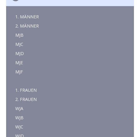
1. MÄNNER
2. MÄNNER
MJB
MJC
MJD
MJE
MJF
1. FRAUEN
2. FRAUEN
WJA
WJB
WJC
WJD