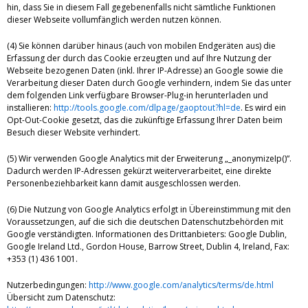
hin, dass Sie in diesem Fall gegebenenfalls nicht sämtliche Funktionen
dieser Webseite vollumfänglich werden nutzen können.
(4) Sie können darüber hinaus (auch von mobilen Endgeräten aus) die
Erfassung der durch das Cookie erzeugten und auf Ihre Nutzung der
Webseite bezogenen Daten (inkl. Ihrer IP-Adresse) an Google sowie die
Verarbeitung dieser Daten durch Google verhindern, indem Sie das unter
dem folgenden Link verfügbare Browser-Plug-in herunterladen und
installieren:
http://tools.google.com/dlpage/gaoptout?hl=de
. Es wird ein
Opt-Out-Cookie gesetzt, das die zukünftige Erfassung Ihrer Daten beim
Besuch dieser Website verhindert.
(5) Wir verwenden Google Analytics mit der Erweiterung „_anonymizeIp()“.
Dadurch werden IP-Adressen gekürzt weiterverarbeitet, eine direkte
Personenbeziehbarkeit kann damit ausgeschlossen werden.
(6) Die Nutzung von Google Analytics erfolgt in Übereinstimmung mit den
Voraussetzungen, auf die sich die deutschen Datenschutzbehörden mit
Google verständigten. Informationen des Drittanbieters: Google Dublin,
Google Ireland Ltd., Gordon House, Barrow Street, Dublin 4, Ireland, Fax:
+353 (1) 436 1001.
Nutzerbedingungen:
http://www.google.com/analytics/terms/de.html
Übersicht zum Datenschutz: