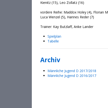
Kienitz (15), Leo Zollatz (16)
vordere Reihe: Maddox Holey (4), Florian Mi
Luca Wenzel (5), Hannes Reder (7)
Trainer: Kay Butzlaff, Anke Lander
Spielplan
Tabelle
Archiv
Männliche Jugend D 2017/2018
Männliche Jugend D 2016/2017