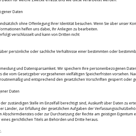
ogener Daten
undsätzlich ohne Offenlegung Ihrer Identität besuchen. Wenn Sie über unser Kon
ormationen helfen uns dabei, Ihr Anliegen zu bearbeiten.
olgt verschlüsselt und kann von Dritten nicht
über persönliche oder sachliche Verhältnisse einer bestimmten oder bestimmb
ermeidung und Datensparsamkeit. Wir speichern Ihre personenbezogenen Daten d
es die vom Gesetzgeber vorgesehenen vielfältigen Speicherfristen vorsehen. Nac
routinemäßig und entsprechend den gesetzlichen Vorschriften gesperrt oder ge
gener Daten
der zuständigen Stelle im Einzelfall berechtigt sind, Auskunft über Daten zu erte
er Länder, zur Erfüllung der gesetzlichen Aufgaben der Verfassungsschutzbeh
 Abschirmdienstes oder zur Durchsetzung der Rechte am geistigen Eigentum erfo
eines gerichtlichen Titels an Behörden und Dritte heraus.
.