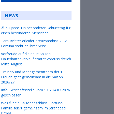
NEWS
🎉 50 Jahre. Ein besonderer Geburtstag für
einen besonderen Menschen.
Tara Richter erleidet Kreuzbandriss – SV
Fortuna steht an ihrer Seite
Vorfreude auf die neue Saison:
Dauerkartenverkauf startet voraussichtlich
Mitte August
Trainer- und Managementteam der 1.
Frauen geht gemeinsam in die Saison
2026/27
Info: Geschäftsstelle vom 13. - 24.07.2026
geschlossen
Was für ein Saisonabschluss! Fortuna-
Familie feiert gemeinsam im Strandbad
Broda