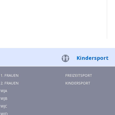
Kindersport
1. FRAUEN
FREIZEITSPORT
2. FRAUEN
KINDERSPORT
WJA
WJB
WJC
WJD