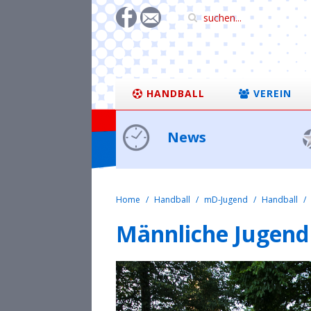
HANDBALL
VEREIN
News
Home
Handball
mD-Jugend
Handball
Männliche Jugend