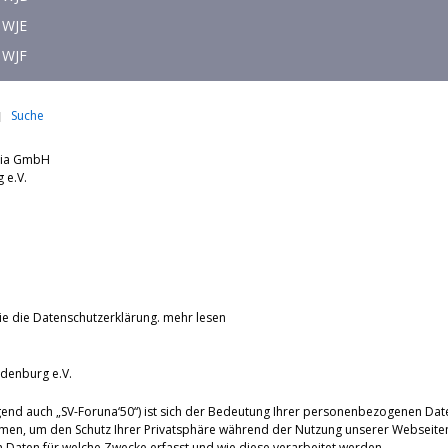
WJE
WJF
Suche
dia GmbH
nburg e.V.
ie die Datenschutzerklärung.
mehr lesen
denburg e.V.
end auch „SV-Foruna‘50“) ist sich der Bedeutung Ihrer personenbezogenen Dat
men, um den Schutz Ihrer Privatsphäre während der Nutzung unserer Webseiten
Daten für welche Zwecke erfasst und wie diese verarbeitet werden.