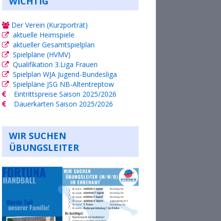
WICHTIG
Der Verein (Kurzporträt)
aktuelle Heimspiele
aktueller Gesamtspielplan
Spielpläne (HVMV)
Qualifikation 3.Liga Frauen
Spielplan WJA Jugend-Bundesliga
Spielpläne JSG NB-Altentreptow
Eintrittspreise Saison 2025/2026
Dauerkarten Saison 2025/2026
WIR SUCHEN
ÜBUNGSLEITER