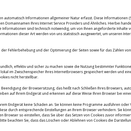
en automatisch Informationen allgemeiner Natur erfasst. Diese Informationen (Se
 Domainnamen Ihres Internet Service Providers und Ähnliches. Hierbei handelt
se Informationen sind technisch notwendig, um von Ihnen angeforderte Inhalte v
mationen dieser Art werden von uns statistisch ausgewertet, um unseren Intern
ke der Fehlerbehebung und der Optimierung der Seiten sowie für das Zählen 
eundlich, effektiv und sicher zu machen sowie die Nutzung bestimmter Funktion
die lokal im Zwischenspeicher Ihres Internetbrowsers gespeichert werden und 
kies nicht herstellbar.
 Beendigung der Browsersitzung, das heißt nach Schließen Ihres Browsers, aut
eiben auf Ihrem Endgerät und erkennen auf diese Weise Ihren Browser bei ein
Ihrem Endgerät keine Schäden an. Sie können keine Programme ausführen oder Vir
iese durch entsprechende Einstellungen an Ihrem Browser verhindern. Sie könn
 Browser so einstellen, dass Sie über das Setzen von Cookies zuvor informiert
tte beachten Sie, dass das Löschen oder Ablehnen von Cookies die Darstellung 