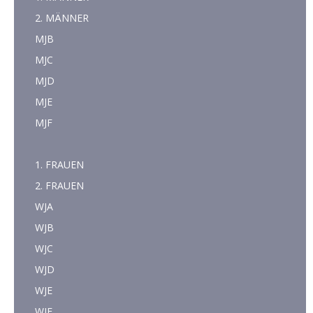
2. MÄNNER
MJB
MJC
MJD
MJE
MJF
1. FRAUEN
2. FRAUEN
WJA
WJB
WJC
WJD
WJE
WJF