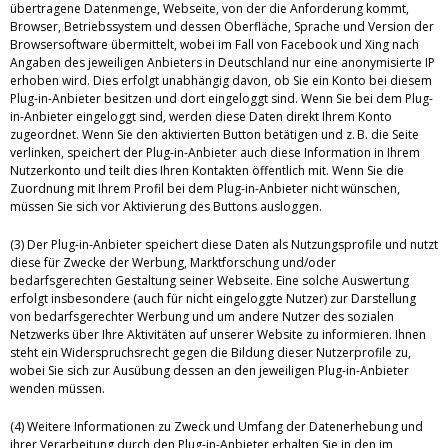
übertragene Datenmenge, Webseite, von der die Anforderung kommt,
Browser, Betriebssystem und dessen Oberfläche, Sprache und Version der
Browsersoftware übermittelt, wobei im Fall von Facebook und Xing nach
Angaben des jeweiligen Anbieters in Deutschland nur eine anonymisierte IP
erhoben wird. Dies erfolgt unabhängig davon, ob Sie ein Konto bei diesem
Plug-in-Anbieter besitzen und dort eingeloggt sind. Wenn Sie bei dem Plug-
in-Anbieter eingeloggt sind, werden diese Daten direkt Ihrem Konto
zugeordnet. Wenn Sie den aktivierten Button betätigen und z. B. die Seite
verlinken, speichert der Plug-in-Anbieter auch diese Information in Ihrem
Nutzerkonto und teilt dies Ihren Kontakten öffentlich mit. Wenn Sie die
Zuordnung mit Ihrem Profil bei dem Plug-in-Anbieter nicht wünschen,
müssen Sie sich vor Aktivierung des Buttons ausloggen.
(3) Der Plug-in-Anbieter speichert diese Daten als Nutzungsprofile und nutzt
diese für Zwecke der Werbung, Marktforschung und/oder
bedarfsgerechten Gestaltung seiner Webseite. Eine solche Auswertung
erfolgt insbesondere (auch für nicht eingeloggte Nutzer) zur Darstellung
von bedarfsgerechter Werbung und um andere Nutzer des sozialen
Netzwerks über Ihre Aktivitäten auf unserer Website zu informieren. Ihnen
steht ein Widerspruchsrecht gegen die Bildung dieser Nutzerprofile zu,
wobei Sie sich zur Ausübung dessen an den jeweiligen Plug-in-Anbieter
wenden müssen.
(4) Weitere Informationen zu Zweck und Umfang der Datenerhebung und
ihrer Verarbeitung durch den Plug-in-Anbieter erhalten Sie in den im