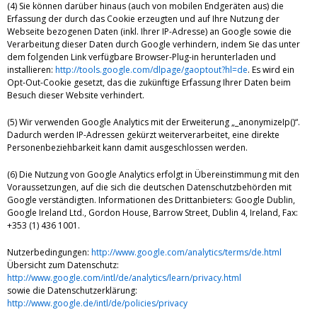
(4) Sie können darüber hinaus (auch von mobilen Endgeräten aus) die
Erfassung der durch das Cookie erzeugten und auf Ihre Nutzung der
Webseite bezogenen Daten (inkl. Ihrer IP-Adresse) an Google sowie die
Verarbeitung dieser Daten durch Google verhindern, indem Sie das unter
dem folgenden Link verfügbare Browser-Plug-in herunterladen und
installieren:
http://tools.google.com/dlpage/gaoptout?hl=de
. Es wird ein
Opt-Out-Cookie gesetzt, das die zukünftige Erfassung Ihrer Daten beim
Besuch dieser Website verhindert.
(5) Wir verwenden Google Analytics mit der Erweiterung „_anonymizeIp()“.
Dadurch werden IP-Adressen gekürzt weiterverarbeitet, eine direkte
Personenbeziehbarkeit kann damit ausgeschlossen werden.
(6) Die Nutzung von Google Analytics erfolgt in Übereinstimmung mit den
Voraussetzungen, auf die sich die deutschen Datenschutzbehörden mit
Google verständigten. Informationen des Drittanbieters: Google Dublin,
Google Ireland Ltd., Gordon House, Barrow Street, Dublin 4, Ireland, Fax:
+353 (1) 436 1001.
Nutzerbedingungen:
http://www.google.com/analytics/terms/de.html
Übersicht zum Datenschutz:
http://www.google.com/intl/de/analytics/learn/privacy.html
sowie die Datenschutzerklärung:
http://www.google.de/intl/de/policies/privacy