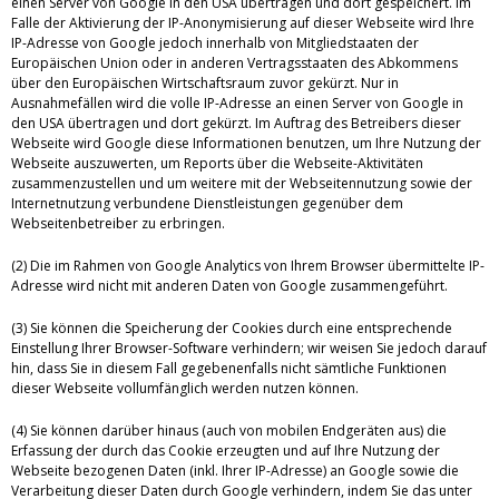
einen Server von Google in den USA übertragen und dort gespeichert. Im
Falle der Aktivierung der IP-Anonymisierung auf dieser Webseite wird Ihre
IP-Adresse von Google jedoch innerhalb von Mitgliedstaaten der
Europäischen Union oder in anderen Vertragsstaaten des Abkommens
über den Europäischen Wirtschaftsraum zuvor gekürzt. Nur in
Ausnahmefällen wird die volle IP-Adresse an einen Server von Google in
den USA übertragen und dort gekürzt. Im Auftrag des Betreibers dieser
Webseite wird Google diese Informationen benutzen, um Ihre Nutzung der
Webseite auszuwerten, um Reports über die Webseite-Aktivitäten
zusammenzustellen und um weitere mit der Webseitennutzung sowie der
Internetnutzung verbundene Dienstleistungen gegenüber dem
Webseitenbetreiber zu erbringen.
(2) Die im Rahmen von Google Analytics von Ihrem Browser übermittelte IP-
Adresse wird nicht mit anderen Daten von Google zusammengeführt.
(3) Sie können die Speicherung der Cookies durch eine entsprechende
Einstellung Ihrer Browser-Software verhindern; wir weisen Sie jedoch darauf
hin, dass Sie in diesem Fall gegebenenfalls nicht sämtliche Funktionen
dieser Webseite vollumfänglich werden nutzen können.
(4) Sie können darüber hinaus (auch von mobilen Endgeräten aus) die
Erfassung der durch das Cookie erzeugten und auf Ihre Nutzung der
Webseite bezogenen Daten (inkl. Ihrer IP-Adresse) an Google sowie die
Verarbeitung dieser Daten durch Google verhindern, indem Sie das unter