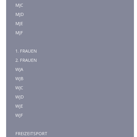
MJC
MJD
MJE
MJF
1. FRAUEN
2. FRAUEN
WJA
WJB
WJC
WJD
WJE
WJF
FREIZEITSPORT