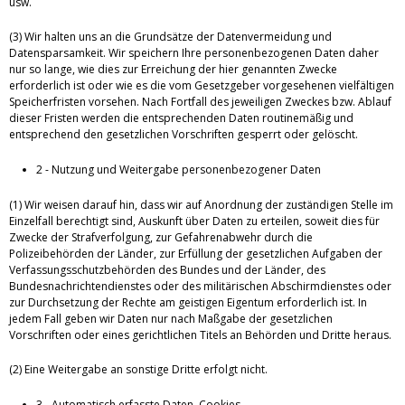
usw.
(3) Wir halten uns an die Grundsätze der Datenvermeidung und
Datensparsamkeit. Wir speichern Ihre personenbezogenen Daten daher
nur so lange, wie dies zur Erreichung der hier genannten Zwecke
erforderlich ist oder wie es die vom Gesetzgeber vorgesehenen vielfältigen
Speicherfristen vorsehen. Nach Fortfall des jeweiligen Zweckes bzw. Ablauf
dieser Fristen werden die entsprechenden Daten routinemäßig und
entsprechend den gesetzlichen Vorschriften gesperrt oder gelöscht.
2 - Nutzung und Weitergabe personenbezogener Daten
(1) Wir weisen darauf hin, dass wir auf Anordnung der zuständigen Stelle im
Einzelfall berechtigt sind, Auskunft über Daten zu erteilen, soweit dies für
Zwecke der Strafverfolgung, zur Gefahrenabwehr durch die
Polizeibehörden der Länder, zur Erfüllung der gesetzlichen Aufgaben der
Verfassungsschutzbehörden des Bundes und der Länder, des
Bundesnachrichtendienstes oder des militärischen Abschirmdienstes oder
zur Durchsetzung der Rechte am geistigen Eigentum erforderlich ist. In
jedem Fall geben wir Daten nur nach Maßgabe der gesetzlichen
Vorschriften oder eines gerichtlichen Titels an Behörden und Dritte heraus.
(2) Eine Weitergabe an sonstige Dritte erfolgt nicht.
3 - Automatisch erfasste Daten, Cookies