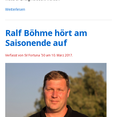
Weiterlesen
Ralf Böhme hört am
Saisonende auf
Verfasst von SV Fortuna ´50 am
10. März 2017
.