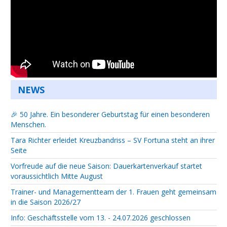
NEWS
🎉 50 Jahre. Ein besonderer Geburtstag für einen besonderen
Menschen.
Tara Richter erleidet Kreuzbandriss – SV Fortuna steht an ihrer
Seite
Vorfreude auf die neue Saison: Dauerkartenverkauf startet
voraussichtlich Mitte August
Trainer- und Managementteam der 1. Frauen geht gemeinsam
in die Saison 2026/27
Info: Geschäftsstelle vom 13. - 24.07.2026 geschlossen