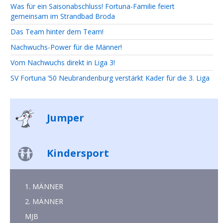
Was für ein Saisonabschluss! Fortuna-Familie feiert
gemeinsam im Strandbad Broda
Das Team hinter dem Team!
Nachwuchs-Power für die Männer!
Vom Nachwuchs direkt in Liga 3!
SV Fortuna ’50 Neubrandenburg verstärkt Kader für die 3. Liga
Jumper
Kindersport
1. MÄNNER
2. MÄNNER
MJB