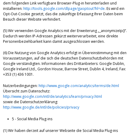
dem folgenden Link verfügbare Browser-Plug-in herunterladen und
installieren:
http://tools.google.com/dlpage/gaoptout?hl=de
. Es wird ein
Opt-Out-Cookie gesetzt, das die zukünftige Erfassung Ihrer Daten beim
Besuch dieser Website verhindert.
(5) Wir verwenden Google Analytics mit der Erweiterung „_anonymizeIp()“.
Dadurch werden IP-Adressen gekürzt weiterverarbeitet, eine direkte
Personenbeziehbarkeit kann damit ausgeschlossen werden.
(6) Die Nutzung von Google Analytics erfolgt in Übereinstimmung mit den
Voraussetzungen, auf die sich die deutschen Datenschutzbehörden mit
Google verständigten. Informationen des Drittanbieters: Google Dublin,
Google Ireland Ltd., Gordon House, Barrow Street, Dublin 4, Ireland, Fax:
+353 (1) 436 1001.
Nutzerbedingungen:
http://www.google.com/analytics/terms/de.html
Übersicht zum Datenschutz:
http://www.google.com/intl/de/analytics/learn/privacy.html
sowie die Datenschutzerklärung:
http://www.google.de/intl/de/policies/privacy
5 - Social Media Plug-ins
(1) Wir haben derzeit auf unserer Webseite die Social Media Plug-ins