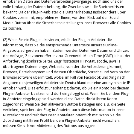
erhobenen Daten und Datenverarbeitungsvorgänge, noch sind uns der
volle Umfang der Datenerhebung, die Zwecke sowie die Speicherfristen
bekannt. Da der Plug-in-Anbieter die Datenerhebung insbesondere über
Cookies vornimmt, empfehlen wir Ihnen, vor dem Klick auf den Social
Media-Button über die Sicherheitseinstellungen Ihres Browsers alle Cookies
zu löschen.
(2) Wenn Sie ein Plug-in aktivieren, erhält der Plug-in-Anbieter die
Information, dass Sie die entsprechende Unterseite unseres Online-
Angebots aufgerufen haben. Zudem werden Daten wie Datum und Uhrzeit
der Anfrage, Zeitzonendifferenz zur Greenwich Mean Time (GMT), Inhalt der
Anforderung (konkrete Seite), Zugriffsstatus/HTTP-Statuscode, jeweils
übertragene Datenmenge, Webseite, von der die Anforderung kommt,
Browser, Betriebssystem und dessen Oberfläche, Sprache und Version der
Browsersoftware übermittelt, wobei im Fall von Facebook und Xing nach
Angaben des jeweiligen Anbieters in Deutschland nur eine anonymisierte IP
erhoben wird. Dies erfolgt unabhängig davon, ob Sie ein Konto bei diesem
Plug-in-Anbieter besitzen und dort eingeloggt sind. Wenn Sie bei dem Plug-
in-Anbieter eingeloggt sind, werden diese Daten direkt Ihrem Konto
zugeordnet. Wenn Sie den aktivierten Button betätigen und z. B. die Seite
verlinken, speichert der Plug-in-Anbieter auch diese Information in Ihrem
Nutzerkonto und teilt dies Ihren Kontakten öffentlich mit. Wenn Sie die
Zuordnung mit Ihrem Profil bei dem Plug-in-Anbieter nicht wünschen,
müssen Sie sich vor Aktivierung des Buttons ausloggen.