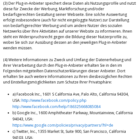
(3) Der Plug-in-Anbieter speichert diese Daten als Nutzungsprofile und nutzt
diese für Zwecke der Werbung, Marktforschung und/oder
bedarfsgerechten Gestaltung seiner Webseite. Eine solche Auswertung
erfolgt insbesondere (auch für nicht eingeloggte Nutzer) zur Darstellung
von bedarfsgerechter Werbung und um andere Nutzer des sozialen
Netzwerks über Ihre Aktivitäten auf unserer Website zu informieren. Ihnen
steht ein Widerspruchsrecht gegen die Bildung dieser Nutzerprofile zu,
wobei Sie sich zur Ausübung dessen an den jeweiligen Plug-in-Anbieter
wenden müssen.
(4) Weitere Informationen zu Zweck und Umfang der Datenerhebung und
ihrer Verarbeitung durch den Plug-in-Anbieter erhalten Sie in den im
Folgenden mitgeteilten Datenschutzerklärungen dieser Anbieter. Dort
erhalten Sie auch weitere Informationen zu Ihren diesbezüglichen Rechten
und Einstellungsmöglichkeiten zum Schutze Ihrer Privatsphäre:
a) Facebook Inc., 1601 S California Ave, Palo Alto, California 94304,
USA:
http://www.facebook.com/policy.php
http://www.facebook.com/help/186325668085084
b) Google Inc., 1600 Amphitheater Parkway, Mountainview, California
94043, USA:
https://www.google.com/policies/privacy/partners/?hl=de
c) Twitter, Inc., 1355 Market St, Suite 900, San Francisco, California
94103, USA: