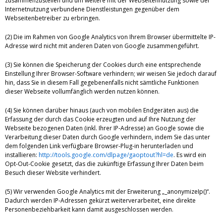
zusammenzustellen und um weitere mit der Webseitennutzung sowie der
Internetnutzung verbundene Dienstleistungen gegenüber dem
Webseitenbetreiber zu erbringen.
(2) Die im Rahmen von Google Analytics von Ihrem Browser übermittelte IP-
Adresse wird nicht mit anderen Daten von Google zusammengeführt.
(3) Sie können die Speicherung der Cookies durch eine entsprechende
Einstellung Ihrer Browser-Software verhindern; wir weisen Sie jedoch darauf
hin, dass Sie in diesem Fall gegebenenfalls nicht sämtliche Funktionen
dieser Webseite vollumfänglich werden nutzen können.
(4) Sie können darüber hinaus (auch von mobilen Endgeräten aus) die
Erfassung der durch das Cookie erzeugten und auf Ihre Nutzung der
Webseite bezogenen Daten (inkl. Ihrer IP-Adresse) an Google sowie die
Verarbeitung dieser Daten durch Google verhindern, indem Sie das unter
dem folgenden Link verfügbare Browser-Plug-in herunterladen und
installieren:
http://tools.google.com/dlpage/gaoptout?hl=de
. Es wird ein
Opt-Out-Cookie gesetzt, das die zukünftige Erfassung Ihrer Daten beim
Besuch dieser Website verhindert.
(5) Wir verwenden Google Analytics mit der Erweiterung „_anonymizeIp()“.
Dadurch werden IP-Adressen gekürzt weiterverarbeitet, eine direkte
Personenbeziehbarkeit kann damit ausgeschlossen werden.