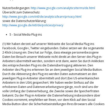
Nutzerbedingungen:
http://www.google.com/analytics/terms/de.html
Übersicht zum Datenschutz:
http://www.google.com/intl/de/analytics/learn/privacy.html
sowie die Datenschutzerklärung:
http://www.google.de/intl/de/policies/privacy
5 - Social Media Plug-ins
(1) Wir haben derzeit auf unserer Webseite die Social Media Plug-ins
Facebook, Google+, Twitter eingebunden. Dabei setzen wir die sogenannte
2-Klick-Lösung ein. Dies hat zur Folge, dass etwaige personenbezogene
Daten bei Besuch unserer Webseite nicht direkt an den Server des Plug-in-
Anbieters übermittelt werden, sondern erst dann, wenn Sie durch Anklicken
des entsprechenden Plug-ins die Datenübertragung aktivieren. Den
Anbieter des Plug-ins erkennen Sie an dem jeweiligen Social Media-Button.
Durch die Aktivierung des Plug-ins werden Daten automatisiert an den
jeweiligen Plug-in-Anbieter übermittelt und dort (bei US-amerikanischen
Anbietern in den USA) gespeichert. Wir haben weder Einfluss auf die
erhobenen Daten und Datenverarbeitungsvorgänge, noch sind uns der
volle Umfang der Datenerhebung, die Zwecke sowie die Speicherfristen
bekannt. Da der Plug-in-Anbieter die Datenerhebung insbesondere über
Cookies vornimmt, empfehlen wir Ihnen, vor dem Klick auf den Social
Media-Button über die Sicherheitseinstellungen Ihres Browsers alle Cookies