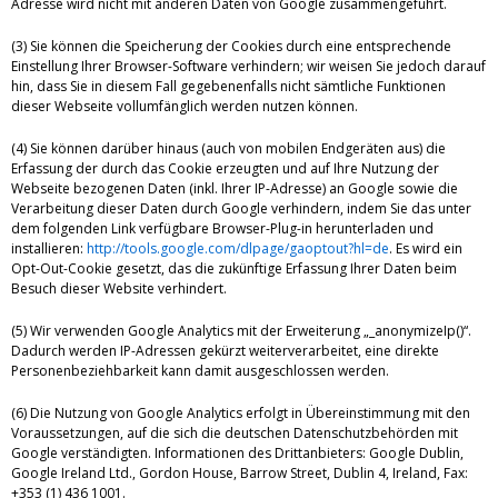
Adresse wird nicht mit anderen Daten von Google zusammengeführt.
(3) Sie können die Speicherung der Cookies durch eine entsprechende
Einstellung Ihrer Browser-Software verhindern; wir weisen Sie jedoch darauf
hin, dass Sie in diesem Fall gegebenenfalls nicht sämtliche Funktionen
dieser Webseite vollumfänglich werden nutzen können.
(4) Sie können darüber hinaus (auch von mobilen Endgeräten aus) die
Erfassung der durch das Cookie erzeugten und auf Ihre Nutzung der
Webseite bezogenen Daten (inkl. Ihrer IP-Adresse) an Google sowie die
Verarbeitung dieser Daten durch Google verhindern, indem Sie das unter
dem folgenden Link verfügbare Browser-Plug-in herunterladen und
installieren:
http://tools.google.com/dlpage/gaoptout?hl=de
. Es wird ein
Opt-Out-Cookie gesetzt, das die zukünftige Erfassung Ihrer Daten beim
Besuch dieser Website verhindert.
(5) Wir verwenden Google Analytics mit der Erweiterung „_anonymizeIp()“.
Dadurch werden IP-Adressen gekürzt weiterverarbeitet, eine direkte
Personenbeziehbarkeit kann damit ausgeschlossen werden.
(6) Die Nutzung von Google Analytics erfolgt in Übereinstimmung mit den
Voraussetzungen, auf die sich die deutschen Datenschutzbehörden mit
Google verständigten. Informationen des Drittanbieters: Google Dublin,
Google Ireland Ltd., Gordon House, Barrow Street, Dublin 4, Ireland, Fax:
+353 (1) 436 1001.