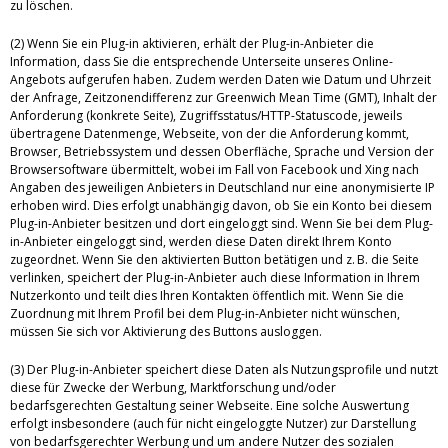
zu löschen.
(2) Wenn Sie ein Plug-in aktivieren, erhält der Plug-in-Anbieter die
Information, dass Sie die entsprechende Unterseite unseres Online-
Angebots aufgerufen haben. Zudem werden Daten wie Datum und Uhrzeit
der Anfrage, Zeitzonendifferenz zur Greenwich Mean Time (GMT), Inhalt der
Anforderung (konkrete Seite), Zugriffsstatus/HTTP-Statuscode, jeweils
übertragene Datenmenge, Webseite, von der die Anforderung kommt,
Browser, Betriebssystem und dessen Oberfläche, Sprache und Version der
Browsersoftware übermittelt, wobei im Fall von Facebook und Xing nach
Angaben des jeweiligen Anbieters in Deutschland nur eine anonymisierte IP
erhoben wird. Dies erfolgt unabhängig davon, ob Sie ein Konto bei diesem
Plug-in-Anbieter besitzen und dort eingeloggt sind. Wenn Sie bei dem Plug-
in-Anbieter eingeloggt sind, werden diese Daten direkt Ihrem Konto
zugeordnet. Wenn Sie den aktivierten Button betätigen und z. B. die Seite
verlinken, speichert der Plug-in-Anbieter auch diese Information in Ihrem
Nutzerkonto und teilt dies Ihren Kontakten öffentlich mit. Wenn Sie die
Zuordnung mit Ihrem Profil bei dem Plug-in-Anbieter nicht wünschen,
müssen Sie sich vor Aktivierung des Buttons ausloggen.
(3) Der Plug-in-Anbieter speichert diese Daten als Nutzungsprofile und nutzt
diese für Zwecke der Werbung, Marktforschung und/oder
bedarfsgerechten Gestaltung seiner Webseite. Eine solche Auswertung
erfolgt insbesondere (auch für nicht eingeloggte Nutzer) zur Darstellung
von bedarfsgerechter Werbung und um andere Nutzer des sozialen