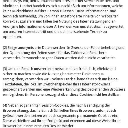
Betriebssystem, den Domainnamen Ihres Internet Service Providers und
Ähnliches. Hierbei handelt es sich ausschließlich um Informationen, welche
keine Rückschlüsse auf Ihre Person zulassen. Diese Informationen sind
technisch notwendig, um von Ihnen angeforderte Inhalte von Webseiten
korrekt auszuliefern und fallen bei Nutzung des Internets zwingend an.
Anonyme Informationen dieser Art werden von uns statistisch ausgewertet,
um unseren Internetauftritt und die dahinterstehende Technik zu
optimieren.
(2) Einige anonymisierte Daten werden für Zwecke der Fehlerbehebung und
der Optimierung der Seiten sowie für das Zählen von Besuchern
verwendet. Personenbezogene Daten werden dabei nicht verarbeitet.
(3) Um den Besuch unserer Internetseite nutzerfreundlich, effektiv und
sicher zu machen sowie die Nutzung bestimmter Funktionen zu
ermöglichen, verwenden wir Cookies. Hierbei handelt es sich um kleine
Textdateien, die lokal im Zwischenspeicher Ihres Internetbrowsers
gespeichert werden und eine Wiedererkennung des betreffenden Browsers
ermöglichen. Ein Personenbezug ist über diese Cookies nicht herstellbar.
(4) Neben sogenannten Session-Cookies, die nach Beendigung der
Browsersitzung, das heißt nach Schließen Ihres Browsers, automatisch
gelöscht werden, setzen wir auch sogenannte permanente Cookies ein.
Diese verbleiben auf Ihrem Endgerät und erkennen auf diese Weise Ihren
Browser bei einem erneuten Besuch wieder.