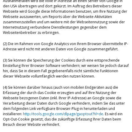
Ausnahmefällen wird die volle IP-Adresse an einen Server von Google in
den USA übertragen und dort gekürzt. Im Auftrag des Betreibers dieser
Webseite wird Google diese Informationen benutzen, um Ihre Nutzung der
Webseite auszuwerten, um Reports über die Webseite-Aktivitäten
zusammenzustellen und um weitere mit der Webseitennutzung sowie der
Internetnutzung verbundene Dienstleistungen gegenüber dem
Webseitenbetreiber zu erbringen.
(2) Die im Rahmen von Google Analytics von Ihrem Browser übermittelte IP-
Adresse wird nicht mit anderen Daten von Google zusammengeführt.
(3) Sie können die Speicherung der Cookies durch eine entsprechende
Einstellung Ihrer Browser-Software verhindern; wir weisen Sie jedoch darauf
hin, dass Sie in diesem Fall gegebenenfalls nicht sämtliche Funktionen
dieser Webseite vollumfänglich werden nutzen können.
(4) Sie können darüber hinaus (auch von mobilen Endgeräten aus) die
Erfassung der durch das Cookie erzeugten und auf Ihre Nutzung der
Webseite bezogenen Daten (inkl. Ihrer IP-Adresse) an Google sowie die
Verarbeitung dieser Daten durch Google verhindern, indem Sie das unter
dem folgenden Link verfügbare Browser-Plug-in herunterladen und
installieren:
http://tools.google.com/dlpage/gaoptout?hl=de
. Es wird ein
Opt-Out-Cookie gesetzt, das die zukünftige Erfassung Ihrer Daten beim
Besuch dieser Website verhindert.