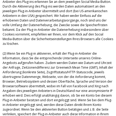
Anbieter des Plug-ins erkennen Sie an dem jeweiligen Social Media-Button.
Durch die Aktivierung des Plug-ins werden Daten automatisiert an den
jeweiligen Plug-in-Anbieter übermittelt und dort (bei US-amerikanischen
Anbietern in den USA) gespeichert. Wir haben weder Einfluss auf die
erhobenen Daten und Datenverarbeitungsvorgänge, noch sind uns der
volle Umfang der Datenerhebung, die Zwecke sowie die Speicherfristen
bekannt. Da der Plug-in-Anbieter die Datenerhebung insbesondere über
Cookies vornimmt, empfehlen wir Ihnen, vor dem Klick auf den Social
Media-Button über die Sicherheitseinstellungen Ihres Browsers alle Cookies
zu löschen.
(2) Wenn Sie ein Plug-in aktivieren, erhält der Plug-in-Anbieter die
Information, dass Sie die entsprechende Unterseite unseres Online-
Angebots aufgerufen haben. Zudem werden Daten wie Datum und Uhrzeit
der Anfrage, Zeitzonendifferenz zur Greenwich Mean Time (GMT), Inhalt der
Anforderung (konkrete Seite), Zugriffsstatus/HTTP-Statuscode, jeweils
übertragene Datenmenge, Webseite, von der die Anforderung kommt,
Browser, Betriebssystem und dessen Oberfläche, Sprache und Version der
Browsersoftware übermittelt, wobei im Fall von Facebook und Xing nach
Angaben des jeweiligen Anbieters in Deutschland nur eine anonymisierte IP
erhoben wird. Dies erfolgt unabhängig davon, ob Sie ein Konto bei diesem
Plug-in-Anbieter besitzen und dort eingeloggt sind. Wenn Sie bei dem Plug-
in-Anbieter eingeloggt sind, werden diese Daten direkt Ihrem Konto
zugeordnet. Wenn Sie den aktivierten Button betätigen und z. B. die Seite
verlinken, speichert der Plug-in-Anbieter auch diese Information in Ihrem