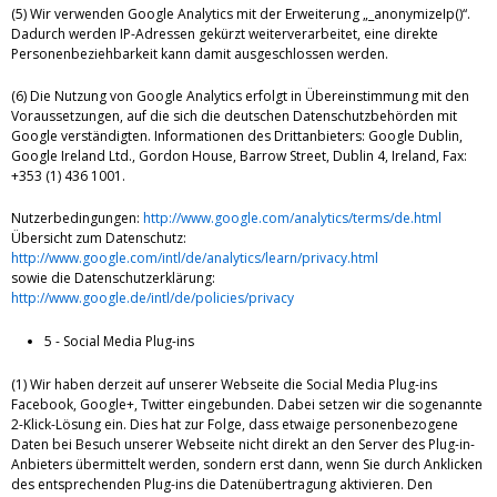
(5) Wir verwenden Google Analytics mit der Erweiterung „_anonymizeIp()“.
Dadurch werden IP-Adressen gekürzt weiterverarbeitet, eine direkte
Personenbeziehbarkeit kann damit ausgeschlossen werden.
(6) Die Nutzung von Google Analytics erfolgt in Übereinstimmung mit den
Voraussetzungen, auf die sich die deutschen Datenschutzbehörden mit
Google verständigten. Informationen des Drittanbieters: Google Dublin,
Google Ireland Ltd., Gordon House, Barrow Street, Dublin 4, Ireland, Fax:
+353 (1) 436 1001.
Nutzerbedingungen:
http://www.google.com/analytics/terms/de.html
Übersicht zum Datenschutz:
http://www.google.com/intl/de/analytics/learn/privacy.html
sowie die Datenschutzerklärung:
http://www.google.de/intl/de/policies/privacy
5 - Social Media Plug-ins
(1) Wir haben derzeit auf unserer Webseite die Social Media Plug-ins
Facebook, Google+, Twitter eingebunden. Dabei setzen wir die sogenannte
2-Klick-Lösung ein. Dies hat zur Folge, dass etwaige personenbezogene
Daten bei Besuch unserer Webseite nicht direkt an den Server des Plug-in-
Anbieters übermittelt werden, sondern erst dann, wenn Sie durch Anklicken
des entsprechenden Plug-ins die Datenübertragung aktivieren. Den