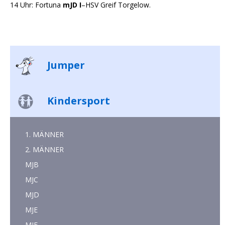
14 Uhr: Fortuna
mJD I
–HSV Greif Torgelow.
Jumper
Kindersport
1. MÄNNER
2. MÄNNER
MJB
MJC
MJD
MJE
MJF