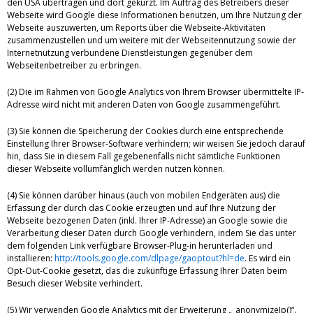
den USA übertragen und dort gekürzt. Im Auftrag des Betreibers dieser
Webseite wird Google diese Informationen benutzen, um Ihre Nutzung der
Webseite auszuwerten, um Reports über die Webseite-Aktivitäten
zusammenzustellen und um weitere mit der Webseitennutzung sowie der
Internetnutzung verbundene Dienstleistungen gegenüber dem
Webseitenbetreiber zu erbringen.
(2) Die im Rahmen von Google Analytics von Ihrem Browser übermittelte IP-
Adresse wird nicht mit anderen Daten von Google zusammengeführt.
(3) Sie können die Speicherung der Cookies durch eine entsprechende
Einstellung Ihrer Browser-Software verhindern; wir weisen Sie jedoch darauf
hin, dass Sie in diesem Fall gegebenenfalls nicht sämtliche Funktionen
dieser Webseite vollumfänglich werden nutzen können.
(4) Sie können darüber hinaus (auch von mobilen Endgeräten aus) die
Erfassung der durch das Cookie erzeugten und auf Ihre Nutzung der
Webseite bezogenen Daten (inkl. Ihrer IP-Adresse) an Google sowie die
Verarbeitung dieser Daten durch Google verhindern, indem Sie das unter
dem folgenden Link verfügbare Browser-Plug-in herunterladen und
installieren:
http://tools.google.com/dlpage/gaoptout?hl=de
. Es wird ein
Opt-Out-Cookie gesetzt, das die zukünftige Erfassung Ihrer Daten beim
Besuch dieser Website verhindert.
(5) Wir verwenden Google Analytics mit der Erweiterung „_anonymizeIp()“.