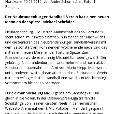
Nordkurier 15.09.2016, von Andre Schumacher, Foto: T.
Beigang
Der Neubrandenburger Handball-Verein hat einen neuen
Mann an der Spitze: Michael Schröder.
Neubrandenburg. Die Herren-Mannschaft des SV Fortuna 50
steht schon im Punktspielbetrieb, nun ziehen der Nachwuchs
und die Senioren des Neubrandenburger Handball-Vereins mit
dem Saisonstart am kommenden Wochenende nach. Und das
mit einem neuen Mann an der Fortuna-Spitze. Zum
Präsidenten wurde einstimmig Michael Schröder gewählt. Der
gebürtige Neubrandenburger – Unternehmer und noch aktiver
Handballer – übernahm das Amt von Mario Klepp. Man werde
unter anderem weiter daran arbeiten, dass Fortuna der Verein
mit dem erfolgreichsten Handball-Nachwuchs in Mecklenburg-
Vorpommern bleibe, so Schröder.
Für die
männliche Jugend B
geht’s am Samstag (15 Uhr)
gleich in die Vollen. In der Ostsee-Spree-Liga treffen die
Schützlinge von Trainer Karsten Neels in der heimischen
Webasto-Arena auf den 1. VfL Potsdam. Man darf gespannt
sein, wie gut der Hausherr nach der intensiven Vorbereitung