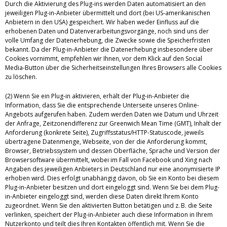
Durch die Aktivierung des Plug-ins werden Daten automatisiert an den
jeweiligen Plug-in-Anbieter übermittelt und dort (bei US-amerikanischen
Anbietern in den USA) gespeichert. Wir haben weder Einfluss auf die
erhobenen Daten und Datenverarbeitungsvorgänge, noch sind uns der
volle Umfang der Datenerhebung, die Zwecke sowie die Speicherfristen
bekannt. Da der Plug-in-Anbieter die Datenerhebung insbesondere über
Cookies vornimmt, empfehlen wir Ihnen, vor dem Klick auf den Social
Media-Button über die Sicherheitseinstellungen Ihres Browsers alle Cookies
zu löschen.
(2) Wenn Sie ein Plug-in aktivieren, erhält der Plug-in-Anbieter die
Information, dass Sie die entsprechende Unterseite unseres Online-
Angebots aufgerufen haben. Zudem werden Daten wie Datum und Uhrzeit
der Anfrage, Zeitzonendifferenz zur Greenwich Mean Time (GMT), Inhalt der
Anforderung (konkrete Seite), Zugriffsstatus/HTTP-Statuscode, jeweils
übertragene Datenmenge, Webseite, von der die Anforderung kommt,
Browser, Betriebssystem und dessen Oberfläche, Sprache und Version der
Browsersoftware übermittelt, wobei im Fall von Facebook und Xing nach
Angaben des jeweiligen Anbieters in Deutschland nur eine anonymisierte IP
erhoben wird. Dies erfolgt unabhängig davon, ob Sie ein Konto bei diesem
Plug-in-Anbieter besitzen und dort eingeloggt sind. Wenn Sie bei dem Plug-
in-Anbieter eingeloggt sind, werden diese Daten direkt Ihrem Konto
zugeordnet. Wenn Sie den aktivierten Button betätigen und z. B. die Seite
verlinken, speichert der Plug-in-Anbieter auch diese Information in Ihrem
Nutzerkonto und teilt dies Ihren Kontakten öffentlich mit. Wenn Sie die