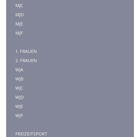
MJC
MJD
MJE
MJF
1. FRAUEN
2. FRAUEN
WJA
WJB
WJC
WJD
WJE
WJF
FREIZEITSPORT