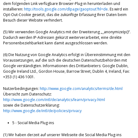
dem folgenden Link verfügbare Browser-Plug-in herunterladen und
installieren:
http://tools.google.com/dlpage/gaoptout?hl=de
. Es wird ein
Opt-Out-Cookie gesetzt, das die zukünftige Erfassung Ihrer Daten beim
Besuch dieser Website verhindert.
(5) Wir verwenden Google Analytics mit der Erweiterung „_anonymizeIp()“.
Dadurch werden IP-Adressen gekürzt weiterverarbeitet, eine direkte
Personenbeziehbarkeit kann damit ausgeschlossen werden.
(6) Die Nutzung von Google Analytics erfolgt in Übereinstimmung mit den
Voraussetzungen, auf die sich die deutschen Datenschutzbehörden mit
Google verständigten. Informationen des Drittanbieters: Google Dublin,
Google Ireland Ltd., Gordon House, Barrow Street, Dublin 4, Ireland, Fax:
+353 (1) 436 1001.
Nutzerbedingungen:
http://www.google.com/analytics/terms/de.html
Übersicht zum Datenschutz:
http://www.google.com/intl/de/analytics/learn/privacy.html
sowie die Datenschutzerklärung:
http://www.google.de/intl/de/policies/privacy
5 - Social Media Plug-ins
(1) Wir haben derzeit auf unserer Webseite die Social Media Plug-ins