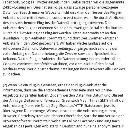
Facebook, Google+, Twitter eingebunden. Dabei setzen wir die sogenannte
2-Klick-Lösung ein. Dies hat zur Folge, dass etwaige personenbezogene
Daten bei Besuch unserer Webseite nicht direkt an den Server des Plug-in-
Anbieters übermittelt werden, sondern erst dann, wenn Sie durch Anklicken
des entsprechenden Plug-ins die Datenübertragung aktivieren. Den
Anbieter des Plug-ins erkennen Sie an dem jeweiligen Social Media-Button.
Durch die Aktivierung des Plug-ins werden Daten automatisiert an den
jeweiligen Plug-in-Anbieter übermittelt und dort (bei US-amerikanischen
Anbietern in den USA) gespeichert. Wir haben weder Einfluss auf die
erhobenen Daten und Datenverarbeitungsvorgänge, noch sind uns der
volle Umfang der Datenerhebung, die Zwecke sowie die Speicherfristen
bekannt. Da der Plug-in-Anbieter die Datenerhebung insbesondere über
Cookies vornimmt, empfehlen wir Ihnen, vor dem Klick auf den Social
Media-Button über die Sicherheitseinstellungen Ihres Browsers alle Cookies
zu löschen.
(2) Wenn Sie ein Plug-in aktivieren, erhält der Plug-in-Anbieter die
Information, dass Sie die entsprechende Unterseite unseres Online-
Angebots aufgerufen haben. Zudem werden Daten wie Datum und Uhrzeit
der Anfrage, Zeitzonendifferenz zur Greenwich Mean Time (GMT), Inhalt der
Anforderung (konkrete Seite), Zugriffsstatus/HTTP-Statuscode, jeweils
übertragene Datenmenge, Webseite, von der die Anforderung kommt,
Browser, Betriebssystem und dessen Oberfläche, Sprache und Version der
Browsersoftware übermittelt, wobei im Fall von Facebook und Xing nach
Angaben des jeweiligen Anbieters in Deutschland nur eine anonymisierte IP