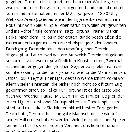
gegeben. Dafür steht sie jetzt innerhalb einer Woche gleich
zweimal auf dem Programm, morgen im Landespokal und am
kommenden Sonnabend in der MV-Liga (jeweils 18.30 Uhr,
Webasto-Arena). „Genau wie in der Liga denken wir auch im
Pokal nur von Spiel zu Spiel. Aber natürlich wollen wir gewinnen
und ins Achtelfinale kommen“, sagt Fortuna-Trainer Marcin
Feliks. Nach dem Freilos in der ersten Runde beschließen die
Neubrandenburger mit dem Nachholspiel jetzt den zweiten
Durchgang. Demmin hatte den ursprünglichen Termin
abgesagt und auch zwei weitere Ausweich-Termine abgelehnt,
so kam es zu dieser ungewöhnlichen Konstellation. „Zweimal
nacheinander gegen den gleichen Gegner zu spielen, ist nicht
so interessant, für die Fans genauso wie für die Mannschaften.
Unser Fokus liegt auf der Liga, deshalb werde ich im Pokal vor
allem Spieler einsetzen, die bisher noch nicht so oft zum Zug
gekommen sind“, so Feliks. Für Fortuna ist es das erste Spiel
nach vier Wochen Pause. Mit Demmin kommt ein Gegner, der
in der Liga mit erst zwei Minuspunkten auf Tabellenplatz drei
steht und mit Lukasz Siadak den aktuell besten Torjäger im
Team hat. „Demmin hat eine gute Mannschaft, die wir auf
keinen Fall unterschätzen werden. Viele ihrer polnischen Spieler
kenne ich bereits von anderen Vereinen, das könnte für uns
von Vorteil sein“, hofft Feliks.