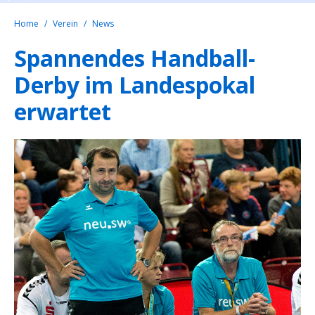
Home
Verein
News
Spannendes Handball-
Derby im Landespokal
erwartet