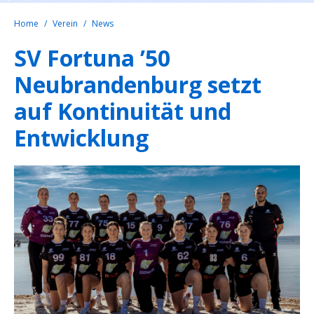
Home
Verein
News
SV Fortuna ’50
Neubrandenburg setzt
auf Kontinuität und
Entwicklung