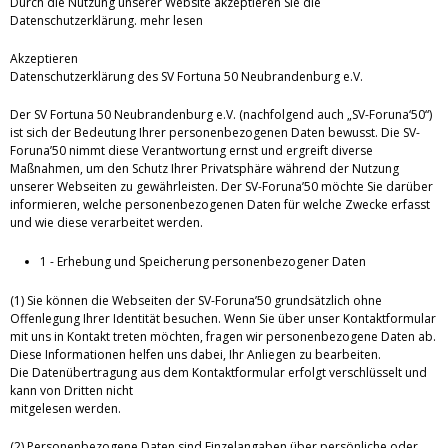
Durch die Nutzung unserer Website akzeptieren Sie die
Datenschutzerklärung.
mehr lesen
Akzeptieren
Datenschutzerklärung des SV Fortuna 50 Neubrandenburg e.V.
Der SV Fortuna 50 Neubrandenburg e.V. (nachfolgend auch „SV-Foruna‘50“)
ist sich der Bedeutung Ihrer personenbezogenen Daten bewusst. Die SV-
Foruna’50 nimmt diese Verantwortung ernst und ergreift diverse
Maßnahmen, um den Schutz Ihrer Privatsphäre während der Nutzung
unserer Webseiten zu gewährleisten. Der SV-Foruna’50 möchte Sie darüber
informieren, welche personenbezogenen Daten für welche Zwecke erfasst
und wie diese verarbeitet werden.
1 - Erhebung und Speicherung personenbezogener Daten
(1) Sie können die Webseiten der SV-Foruna’50 grundsätzlich ohne
Offenlegung Ihrer Identität besuchen. Wenn Sie über unser Kontaktformular
mit uns in Kontakt treten möchten, fragen wir personenbezogene Daten ab.
Diese Informationen helfen uns dabei, Ihr Anliegen zu bearbeiten.
Die Datenübertragung aus dem Kontaktformular erfolgt verschlüsselt und
kann von Dritten nicht
mitgelesen werden.
(2) Personenbezogene Daten sind Einzelangaben über persönliche oder