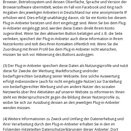
Browser, Betriebssystem und dessen Oberfläche, Sprache und Version der
Browsersoftware übermittelt, wobei im Fall von Facebook und Xing nach
Angaben des jeweiligen Anbieters in Deutschland nur eine anonymisierte IP
erhoben wird. Dies erfolgt unabhängig davon, ob Sie ein Konto bei diesem
Plug-in-Anbieter besitzen und dort eingeloggt sind. Wenn Sie bei dem Plug-
in-Anbieter eingeloggt sind, werden diese Daten direkt Ihrem Konto
zugeordnet. Wenn Sie den aktivierten Button betätigen und z. B. die Seite
verlinken, speichert der Plug-in-Anbieter auch diese Information in Ihrem
Nutzerkonto und teilt dies Ihren Kontakten öffentlich mit. Wenn Sie die
Zuordnung mit Ihrem Profil bei dem Plug-in-Anbieter nicht wünschen,
müssen Sie sich vor Aktivierung des Buttons ausloggen.
(3) Der Plug-in-Anbieter speichert diese Daten als Nutzungsprofile und nutzt
diese für Zwecke der Werbung, Marktforschung und/oder
bedarfsgerechten Gestaltung seiner Webseite. Eine solche Auswertung
erfolgt insbesondere (auch für nicht eingeloggte Nutzer) zur Darstellung
von bedarfsgerechter Werbung und um andere Nutzer des sozialen
Netzwerks über Ihre Aktivitäten auf unserer Website zu informieren. Ihnen
steht ein Widerspruchsrecht gegen die Bildung dieser Nutzerprofile zu,
wobei Sie sich zur Ausübung dessen an den jeweiligen Plug-in-Anbieter
wenden müssen.
(4) Weitere Informationen zu Zweck und Umfang der Datenerhebung und
ihrer Verarbeitung durch den Plug-in-Anbieter erhalten Sie in den im
Folgenden mitgeteilten Datenschutzerklärungen dieser Anbieter. Dort