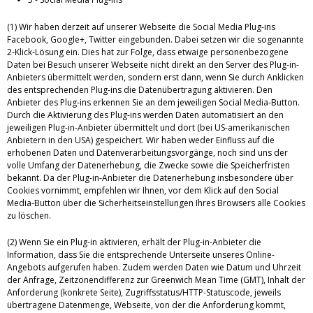
(1) Wir haben derzeit auf unserer Webseite die Social Media Plug-ins
Facebook, Google+, Twitter eingebunden. Dabei setzen wir die sogenannte
2-Klick-Lösung ein. Dies hat zur Folge, dass etwaige personenbezogene
Daten bei Besuch unserer Webseite nicht direkt an den Server des Plug-in-
Anbieters übermittelt werden, sondern erst dann, wenn Sie durch Anklicken
des entsprechenden Plug-ins die Datenübertragung aktivieren. Den
Anbieter des Plug-ins erkennen Sie an dem jeweiligen Social Media-Button.
Durch die Aktivierung des Plug-ins werden Daten automatisiert an den
jeweiligen Plug-in-Anbieter übermittelt und dort (bei US-amerikanischen
Anbietern in den USA) gespeichert. Wir haben weder Einfluss auf die
erhobenen Daten und Datenverarbeitungsvorgänge, noch sind uns der
volle Umfang der Datenerhebung, die Zwecke sowie die Speicherfristen
bekannt. Da der Plug-in-Anbieter die Datenerhebung insbesondere über
Cookies vornimmt, empfehlen wir Ihnen, vor dem Klick auf den Social
Media-Button über die Sicherheitseinstellungen Ihres Browsers alle Cookies
zu löschen.
(2) Wenn Sie ein Plug-in aktivieren, erhält der Plug-in-Anbieter die
Information, dass Sie die entsprechende Unterseite unseres Online-
Angebots aufgerufen haben. Zudem werden Daten wie Datum und Uhrzeit
der Anfrage, Zeitzonendifferenz zur Greenwich Mean Time (GMT), Inhalt der
Anforderung (konkrete Seite), Zugriffsstatus/HTTP-Statuscode, jeweils
übertragene Datenmenge, Webseite, von der die Anforderung kommt,