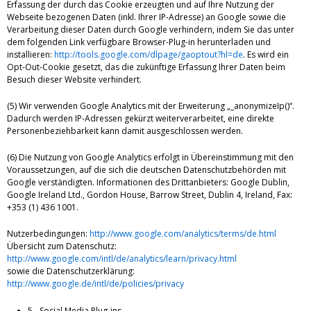
Erfassung der durch das Cookie erzeugten und auf Ihre Nutzung der
Webseite bezogenen Daten (inkl. Ihrer IP-Adresse) an Google sowie die
Verarbeitung dieser Daten durch Google verhindern, indem Sie das unter
dem folgenden Link verfügbare Browser-Plug-in herunterladen und
installieren:
http://tools.google.com/dlpage/gaoptout?hl=de
. Es wird ein
Opt-Out-Cookie gesetzt, das die zukünftige Erfassung Ihrer Daten beim
Besuch dieser Website verhindert.
(5) Wir verwenden Google Analytics mit der Erweiterung „_anonymizeIp()“.
Dadurch werden IP-Adressen gekürzt weiterverarbeitet, eine direkte
Personenbeziehbarkeit kann damit ausgeschlossen werden.
(6) Die Nutzung von Google Analytics erfolgt in Übereinstimmung mit den
Voraussetzungen, auf die sich die deutschen Datenschutzbehörden mit
Google verständigten. Informationen des Drittanbieters: Google Dublin,
Google Ireland Ltd., Gordon House, Barrow Street, Dublin 4, Ireland, Fax:
+353 (1) 436 1001.
Nutzerbedingungen:
http://www.google.com/analytics/terms/de.html
Übersicht zum Datenschutz:
http://www.google.com/intl/de/analytics/learn/privacy.html
sowie die Datenschutzerklärung:
http://www.google.de/intl/de/policies/privacy
5 - Social Media Plug-ins