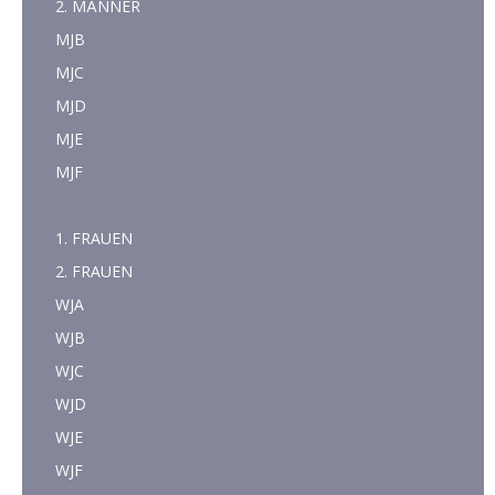
2. MÄNNER
MJB
MJC
MJD
MJE
MJF
1. FRAUEN
2. FRAUEN
WJA
WJB
WJC
WJD
WJE
WJF