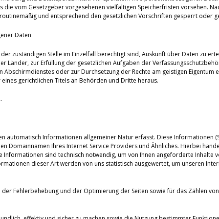
es die vom Gesetzgeber vorgesehenen vielfältigen Speicherfristen vorsehen. Nac
routinemäßig und entsprechend den gesetzlichen Vorschriften gesperrt oder ge
gener Daten
der zuständigen Stelle im Einzelfall berechtigt sind, Auskunft über Daten zu erte
er Länder, zur Erfüllung der gesetzlichen Aufgaben der Verfassungsschutzbeh
 Abschirmdienstes oder zur Durchsetzung der Rechte am geistigen Eigentum erfo
eines gerichtlichen Titels an Behörden und Dritte heraus.
.
en automatisch Informationen allgemeiner Natur erfasst. Diese Informationen (Se
 Domainnamen Ihres Internet Service Providers und Ähnliches. Hierbei handelt
se Informationen sind technisch notwendig, um von Ihnen angeforderte Inhalte v
mationen dieser Art werden von uns statistisch ausgewertet, um unseren Intern
ke der Fehlerbehebung und der Optimierung der Seiten sowie für das Zählen 
eundlich, effektiv und sicher zu machen sowie die Nutzung bestimmter Funktion