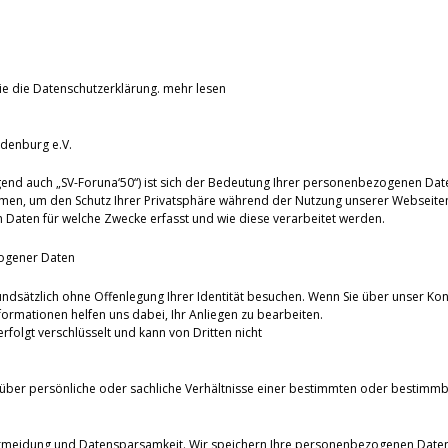
ie die Datenschutzerklärung.
mehr lesen
denburg e.V.
end auch „SV-Foruna‘50“) ist sich der Bedeutung Ihrer personenbezogenen Dat
men, um den Schutz Ihrer Privatsphäre während der Nutzung unserer Webseiten
Daten für welche Zwecke erfasst und wie diese verarbeitet werden.
ogener Daten
undsätzlich ohne Offenlegung Ihrer Identität besuchen. Wenn Sie über unser Kon
ormationen helfen uns dabei, Ihr Anliegen zu bearbeiten.
olgt verschlüsselt und kann von Dritten nicht
über persönliche oder sachliche Verhältnisse einer bestimmten oder bestimmb
ermeidung und Datensparsamkeit. Wir speichern Ihre personenbezogenen Daten d