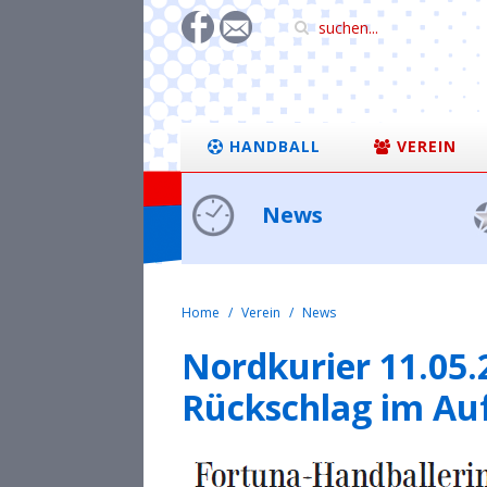
HANDBALL
VEREIN
News
Home
Verein
News
Nordkurier 11.05.
Rückschlag im Au