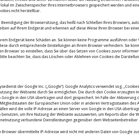
die lokal im Zwischenspeicher Ihres Internetbrowsers gespeichert werden und 
kies nicht herstellbar.
 Beendigung der Browsersitzung, das heißt nach Schließen Ihres Browsers, aut
eiben auf Ihrem Endgerät und erkennen auf diese Weise Ihren Browser bei ein
Ihrem Endgerät keine Schäden an. Sie können keine Programme ausführen oder Vir
iese durch entsprechende Einstellungen an Ihrem Browser verhindern. Sie könn
 Browser so einstellen, dass Sie über das Setzen von Cookies zuvor informiert
tte beachten Sie, dass das Löschen oder Ablehnen von Cookies die Darstellung 
ysedienst der Google Inc. („Google“). Google Analytics verwendet sog. „Cookie
utzung der Webseite durch Sie ermöglichen. Die durch den Cookie erzeugten I
 Google in den USA übertragen und dort gespeichert. Im Falle der Aktivierung 
n Mitgliedstaaten der Europäischen Union oder in anderen Vertragsstaaten d
llen wird die volle IP-Adresse an einen Server von Google in den USA übertrag
n benutzen, um Ihre Nutzung der Webseite auszuwerten, um Reports über die 
ernetnutzung verbundene Dienstleistungen gegenüber dem Webseitenbetreiber 
m Browser übermittelte IP-Adresse wird nicht mit anderen Daten von Google z