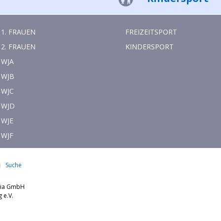
1. FRAUEN
FREIZEITSPORT
2. FRAUEN
KINDERSPORT
WJA
WJB
WJC
WJD
WJE
WJF
Suche
dia GmbH
nburg e.V.