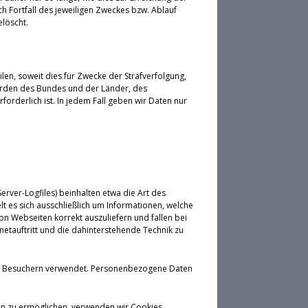
h Fortfall des jeweiligen Zweckes bzw. Ablauf
löscht.
ilen, soweit dies für Zwecke der Strafverfolgung,
örden des Bundes und der Länder, des
rderlich ist. In jedem Fall geben wir Daten nur
rver-Logfiles) beinhalten etwa die Art des
 es sich ausschließlich um Informationen, welche
on Webseiten korrekt auszuliefern und fallen bei
etauftritt und die dahinterstehende Technik zu
von Besuchern verwendet. Personenbezogene Daten
en zu ermöglichen, verwenden wir Cookies.