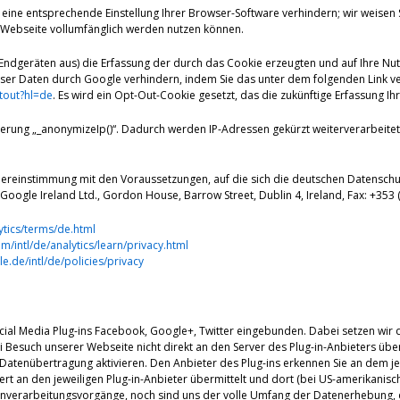
eine entsprechende Einstellung Ihrer Browser-Software verhindern; wir weisen Si
r Webseite vollumfänglich werden nutzen können.
Endgeräten aus) die Erfassung der durch das Cookie erzeugten und auf Ihre Nu
eser Daten durch Google verhindern, indem Sie das unter dem folgenden Link v
tout?hl=de
. Es wird ein Opt-Out-Cookie gesetzt, das die zukünftige Erfassung I
terung „_anonymizeIp()“. Dadurch werden IP-Adressen gekürzt weiterverarbeitet
 Übereinstimmung mit den Voraussetzungen, auf die sich die deutschen Datensc
Google Ireland Ltd., Gordon House, Barrow Street, Dublin 4, Ireland, Fax: +353 
tics/terms/de.html
/intl/de/analytics/learn/privacy.html
e.de/intl/de/policies/privacy
cial Media Plug-ins Facebook, Google+, Twitter eingebunden. Dabei setzen wir d
Besuch unserer Webseite nicht direkt an den Server des Plug-in-Anbieters über
Datenübertragung aktivieren. Den Anbieter des Plug-ins erkennen Sie an dem je
ert an den jeweiligen Plug-in-Anbieter übermittelt und dort (bei US-amerikanis
nverarbeitungsvorgänge, noch sind uns der volle Umfang der Datenerhebung, d