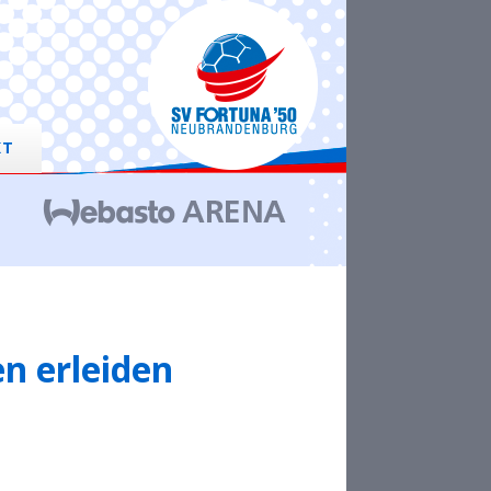
KT
n erleiden