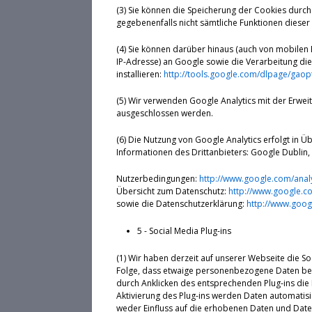
(3) Sie können die Speicherung der Cookies durch 
gegebenenfalls nicht sämtliche Funktionen diese
(4) Sie können darüber hinaus (auch von mobilen 
IP-Adresse) an Google sowie die Verarbeitung di
installieren:
http://tools.google.com/dlpage/gaop
(5) Wir verwenden Google Analytics mit der Erwei
ausgeschlossen werden.
(6) Die Nutzung von Google Analytics erfolgt in
Informationen des Drittanbieters: Google Dublin, 
Nutzerbedingungen:
http://www.google.com/analy
Übersicht zum Datenschutz:
http://www.google.com
sowie die Datenschutzerklärung:
http://www.googl
5 - Social Media Plug-ins
(1) Wir haben derzeit auf unserer Webseite die So
Folge, dass etwaige personenbezogene Daten bei 
durch Anklicken des entsprechenden Plug-ins die 
Aktivierung des Plug-ins werden Daten automatisi
weder Einfluss auf die erhobenen Daten und Date