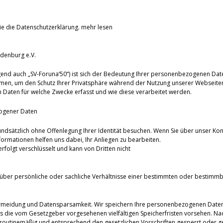
ie die Datenschutzerklärung.
mehr lesen
denburg e.V.
end auch „SV-Foruna‘50“) ist sich der Bedeutung Ihrer personenbezogenen Dat
men, um den Schutz Ihrer Privatsphäre während der Nutzung unserer Webseiten
Daten für welche Zwecke erfasst und wie diese verarbeitet werden.
ogener Daten
undsätzlich ohne Offenlegung Ihrer Identität besuchen. Wenn Sie über unser Kon
ormationen helfen uns dabei, Ihr Anliegen zu bearbeiten.
olgt verschlüsselt und kann von Dritten nicht
über persönliche oder sachliche Verhältnisse einer bestimmten oder bestimmb
ermeidung und Datensparsamkeit. Wir speichern Ihre personenbezogenen Daten d
es die vom Gesetzgeber vorgesehenen vielfältigen Speicherfristen vorsehen. Nac
routinemäßig und entsprechend den gesetzlichen Vorschriften gesperrt oder ge