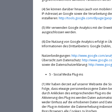
(4) Sie können darüber hinaus (auch von mobilen 
IP-Adresse) an Google sowie die Verarbeitung di
installieren:
http://tools.google.com/dlpage/gaop
(5) Wir verwenden Google Analytics mit der Erwei
ausgeschlossen werden.
(6) Die Nutzung von Google Analytics erfolgt in
Informationen des Drittanbieters: Google Dublin, 
Nutzerbedingungen:
http://www.google.com/analy
Übersicht zum Datenschutz:
http://www.google.com
sowie die Datenschutzerklärung:
http://www.googl
5 - Social Media Plug-ins
(1) Wir haben derzeit auf unserer Webseite die So
Folge, dass etwaige personenbezogene Daten bei 
durch Anklicken des entsprechenden Plug-ins die 
Aktivierung des Plug-ins werden Daten automatisi
weder Einfluss auf die erhobenen Daten und Date
der Plug-in-Anbieter die Datenerhebung insbesond
Ihres Browsers alle Cookies zu löschen.