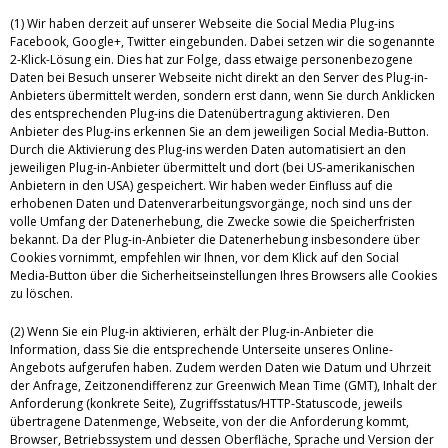
(1) Wir haben derzeit auf unserer Webseite die Social Media Plug-ins
Facebook, Google+, Twitter eingebunden. Dabei setzen wir die sogenannte
2-Klick-Lösung ein. Dies hat zur Folge, dass etwaige personenbezogene
Daten bei Besuch unserer Webseite nicht direkt an den Server des Plug-in-
Anbieters übermittelt werden, sondern erst dann, wenn Sie durch Anklicken
des entsprechenden Plug-ins die Datenübertragung aktivieren. Den
Anbieter des Plug-ins erkennen Sie an dem jeweiligen Social Media-Button.
Durch die Aktivierung des Plug-ins werden Daten automatisiert an den
jeweiligen Plug-in-Anbieter übermittelt und dort (bei US-amerikanischen
Anbietern in den USA) gespeichert. Wir haben weder Einfluss auf die
erhobenen Daten und Datenverarbeitungsvorgänge, noch sind uns der
volle Umfang der Datenerhebung, die Zwecke sowie die Speicherfristen
bekannt. Da der Plug-in-Anbieter die Datenerhebung insbesondere über
Cookies vornimmt, empfehlen wir Ihnen, vor dem Klick auf den Social
Media-Button über die Sicherheitseinstellungen Ihres Browsers alle Cookies
zu löschen.
(2) Wenn Sie ein Plug-in aktivieren, erhält der Plug-in-Anbieter die
Information, dass Sie die entsprechende Unterseite unseres Online-
Angebots aufgerufen haben. Zudem werden Daten wie Datum und Uhrzeit
der Anfrage, Zeitzonendifferenz zur Greenwich Mean Time (GMT), Inhalt der
Anforderung (konkrete Seite), Zugriffsstatus/HTTP-Statuscode, jeweils
übertragene Datenmenge, Webseite, von der die Anforderung kommt,
Browser, Betriebssystem und dessen Oberfläche, Sprache und Version der