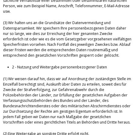
sachliche Verhältnisse einer bestimmten oder bestimmbaren natürlichen
Person, wie zum Beispiel Name, Anschrift, Telefonnummer, E-Mail-Adresse
usw.
(3) Wir halten uns an die Grundsätze der Datenvermeidung und
Datensparsamkeit. Wir speichern Ihre personenbezogenen Daten daher
nur so lange, wie dies zur Erreichung der hier genannten Zwecke
erforderlich ist oder wie es die vom Gesetzgeber vorgesehenen vielfältigen
Speicherfristen vorsehen. Nach Fortfall des jeweiligen Zweckes bzw. Ablauf
dieser Fristen werden die entsprechenden Daten routinemäßig und
entsprechend den gesetzlichen Vorschriften gesperrt oder gelöscht.
2 - Nutzung und Weitergabe personenbezogener Daten
(1) Wir weisen darauf hin, dass wir auf Anordnung der zuständigen Stelle im
Einzelfall berechtigt sind, Auskunft über Daten zu erteilen, soweit dies für
Zwecke der Strafverfolgung, zur Gefahrenabwehr durch die
Polizeibehörden der Länder, zur Erfüllung der gesetzlichen Aufgaben der
Verfassungsschutzbehörden des Bundes und der Länder, des
Bundesnachrichtendienstes oder des militärischen Abschirmdienstes oder
zur Durchsetzung der Rechte am geistigen Eigentum erforderlich ist. In
jedem Fall geben wir Daten nur nach Maßgabe der gesetzlichen
Vorschriften oder eines gerichtlichen Titels an Behörden und Dritte heraus.
(2) Eine Weitergabe an sonstige Dritte erfolgt nicht.