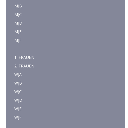
MJB
MJC
MJD
MJE
MJF
1. FRAUEN
2. FRAUEN
WJA
WJB
WJC
WJD
WJE
WJF