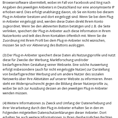
Browsersoftware übermittelt, wobei im Fall von Facebook und Xing nach
Angaben des jeweiligen Anbieters in Deutschland nur eine anonymisierte IP
erhoben wird. Dies erfolgt unabhängig davon, ob Sie ein Konto bei diesem
Plug-in-Anbieter besitzen und dort eingeloggt sind. Wenn Sie bei dem Plug-
in-Anbieter eingeloggt sind, werden diese Daten direkt Ihrem Konto
zugeordnet. Wenn Sie den aktivierten Button betätigen und z. B. die Seite
verlinken, speichert der Plug-in-Anbieter auch diese Information in Ihrem
Nutzerkonto und teilt dies Ihren Kontakten öffentlich mit. Wenn Sie die
Zuordnung mit Ihrem Profil bei dem Plug-in-Anbieter nicht wünschen,
müssen Sie sich vor Aktivierung des Buttons ausloggen.
(3) Der Plug-in-Anbieter speichert diese Daten als Nutzungsprofile und nutzt
diese für Zwecke der Werbung, Marktforschung und/oder
bedarfsgerechten Gestaltung seiner Webseite. Eine solche Auswertung
erfolgt insbesondere (auch für nicht eingeloggte Nutzer) zur Darstellung
von bedarfsgerechter Werbung und um andere Nutzer des sozialen
Netzwerks über Ihre Aktivitäten auf unserer Website zu informieren. Ihnen
steht ein Widerspruchsrecht gegen die Bildung dieser Nutzerprofile zu,
wobei Sie sich zur Ausübung dessen an den jeweiligen Plug-in-Anbieter
wenden müssen.
(4) Weitere Informationen zu Zweck und Umfang der Datenerhebung und
ihrer Verarbeitung durch den Plug-in-Anbieter erhalten Sie in den im
Folgenden mitgeteilten Datenschutzerklärungen dieser Anbieter. Dort
erhalten Sie auch weitere Informationen zu Ihren diesbezüglichen Rechten