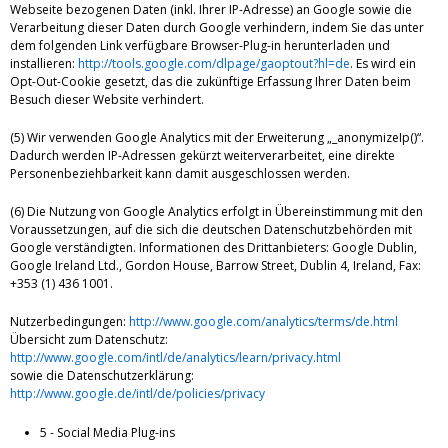
Webseite bezogenen Daten (inkl. Ihrer IP-Adresse) an Google sowie die
Verarbeitung dieser Daten durch Google verhindern, indem Sie das unter
dem folgenden Link verfügbare Browser-Plug-in herunterladen und
installieren:
http://tools.google.com/dlpage/gaoptout?hl=de
. Es wird ein
Opt-Out-Cookie gesetzt, das die zukünftige Erfassung Ihrer Daten beim
Besuch dieser Website verhindert.
(5) Wir verwenden Google Analytics mit der Erweiterung „_anonymizeIp()“.
Dadurch werden IP-Adressen gekürzt weiterverarbeitet, eine direkte
Personenbeziehbarkeit kann damit ausgeschlossen werden.
(6) Die Nutzung von Google Analytics erfolgt in Übereinstimmung mit den
Voraussetzungen, auf die sich die deutschen Datenschutzbehörden mit
Google verständigten. Informationen des Drittanbieters: Google Dublin,
Google Ireland Ltd., Gordon House, Barrow Street, Dublin 4, Ireland, Fax:
+353 (1) 436 1001.
Nutzerbedingungen:
http://www.google.com/analytics/terms/de.html
Übersicht zum Datenschutz:
http://www.google.com/intl/de/analytics/learn/privacy.html
sowie die Datenschutzerklärung:
http://www.google.de/intl/de/policies/privacy
5 - Social Media Plug-ins