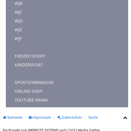
WJB
WJC
WJD
WJE
WJF
FREIZEITSPORT
KINDERSPORT
SPORTGYMNASIUM
ONLINE-SHOP
YOUTUBE-KANAL
Startseite
Impressum
Datenschutz
Suche
Ein Projekt von WEBBYTE SYSTEMS und LOGO Media GmbH