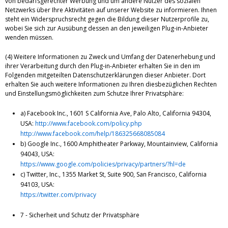
von bedarfsgerechter Werbung und um andere Nutzer des sozialen
Netzwerks über Ihre Aktivitäten auf unserer Website zu informieren. Ihnen
steht ein Widerspruchsrecht gegen die Bildung dieser Nutzerprofile zu,
wobei Sie sich zur Ausübung dessen an den jeweiligen Plug-in-Anbieter
wenden müssen.
(4) Weitere Informationen zu Zweck und Umfang der Datenerhebung und
ihrer Verarbeitung durch den Plug-in-Anbieter erhalten Sie in den im
Folgenden mitgeteilten Datenschutzerklärungen dieser Anbieter. Dort
erhalten Sie auch weitere Informationen zu Ihren diesbezüglichen Rechten
und Einstellungsmöglichkeiten zum Schutze Ihrer Privatsphäre:
a) Facebook Inc., 1601 S California Ave, Palo Alto, California 94304,
USA:
http://www.facebook.com/policy.php
http://www.facebook.com/help/186325668085084
b) Google Inc., 1600 Amphitheater Parkway, Mountainview, California
94043, USA:
https://www.google.com/policies/privacy/partners/?hl=de
c) Twitter, Inc., 1355 Market St, Suite 900, San Francisco, California
94103, USA:
https://twitter.com/privacy
7 - Sicherheit und Schutz der Privatsphäre