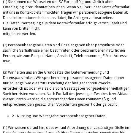
(1) Sie können die Webseiten der SV-Foruna’50 grundsätzlich ohne
Offenlegung Ihrer Identität besuchen. Wenn Sie über unser Kontaktformular
mit uns in Kontakt treten möchten, fragen wir personenbezogene Daten ab.
Diese Informationen helfen uns dabei, Ihr Anliegen zu bearbeiten.
Die Datenübertragung aus dem Kontaktformular erfolgt verschlüsselt und
kann von Dritten nicht
mitgelesen werden.
(2) Personenbezogene Daten sind Einzelangaben über persönliche oder
sachliche Verhältnisse einer bestimmten oder bestimmbaren natürlichen
Person, wie zum Beispiel Name, Anschrift, Telefonnummer, E-Mail-Adresse
usw.
(3) Wir halten uns an die Grundsätze der Datenvermeidung und
Datensparsamkeit. Wir speichern Ihre personenbezogenen Daten daher
nur so lange, wie dies zur Erreichung der hier genannten Zwecke
erforderlich ist oder wie es die vom Gesetzgeber vorgesehenen vielfältigen
Speicherfristen vorsehen. Nach Fortfall des jeweiligen Zweckes bzw. Ablauf
dieser Fristen werden die entsprechenden Daten routinemäßig und
entsprechend den gesetzlichen Vorschriften gesperrt oder gelöscht.
2 - Nutzung und Weitergabe personenbezogener Daten
(1) Wir weisen darauf hin, dass wir auf Anordnung der zuständigen Stelle im
Einzelfall berechtigt sind, Auskunft über Daten zu erteilen, soweit dies für