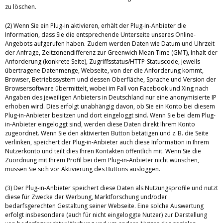
zu löschen.
(2) Wenn Sie ein Plug-in aktivieren, erhält der Plug-in-Anbieter die
Information, dass Sie die entsprechende Unterseite unseres Online-
Angebots aufgerufen haben. Zudem werden Daten wie Datum und Uhrzeit
der Anfrage, Zeitzonendifferenz zur Greenwich Mean Time (GMT), Inhalt der
Anforderung (konkrete Seite), Zugriffsstatus/HTTP-Statuscode, jeweils
übertragene Datenmenge, Webseite, von der die Anforderung kommt,
Browser, Betriebssystem und dessen Oberfläche, Sprache und Version der
Browsersoftware übermittelt, wobei im Fall von Facebook und Xing nach
Angaben des jeweiligen Anbieters in Deutschland nur eine anonymisierte IP
erhoben wird. Dies erfolgt unabhängig davon, ob Sie ein Konto bei diesem
Plug-in-Anbieter besitzen und dort eingeloggt sind. Wenn Sie bei dem Plug-
in-Anbieter eingeloggt sind, werden diese Daten direkt Ihrem Konto
zugeordnet. Wenn Sie den aktivierten Button betätigen und z. B. die Seite
verlinken, speichert der Plug-in-Anbieter auch diese Information in Ihrem
Nutzerkonto und teilt dies Ihren Kontakten öffentlich mit. Wenn Sie die
Zuordnung mit Ihrem Profil bei dem Plug-in-Anbieter nicht wünschen,
müssen Sie sich vor Aktivierung des Buttons ausloggen.
(3) Der Plug-in-Anbieter speichert diese Daten als Nutzungsprofile und nutzt
diese für Zwecke der Werbung, Marktforschung und/oder
bedarfsgerechten Gestaltung seiner Webseite. Eine solche Auswertung
erfolgt insbesondere (auch für nicht eingeloggte Nutzer) zur Darstellung