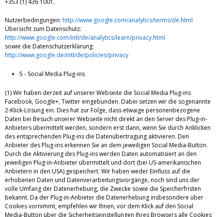
+353 (1) 436 1001.
Nutzerbedingungen:
http://www.google.com/analytics/terms/de.html
Übersicht zum Datenschutz:
http://www.google.com/intl/de/analytics/learn/privacy.html
sowie die Datenschutzerklärung:
http://www.google.de/intl/de/policies/privacy
5 - Social Media Plug-ins
(1) Wir haben derzeit auf unserer Webseite die Social Media Plug-ins
Facebook, Google+, Twitter eingebunden. Dabei setzen wir die sogenannte
2-Klick-Lösung ein. Dies hat zur Folge, dass etwaige personenbezogene
Daten bei Besuch unserer Webseite nicht direkt an den Server des Plug-in-
Anbieters übermittelt werden, sondern erst dann, wenn Sie durch Anklicken
des entsprechenden Plug-ins die Datenübertragung aktivieren. Den
Anbieter des Plug-ins erkennen Sie an dem jeweiligen Social Media-Button.
Durch die Aktivierung des Plug-ins werden Daten automatisiert an den
jeweiligen Plug-in-Anbieter übermittelt und dort (bei US-amerikanischen
Anbietern in den USA) gespeichert. Wir haben weder Einfluss auf die
erhobenen Daten und Datenverarbeitungsvorgänge, noch sind uns der
volle Umfang der Datenerhebung, die Zwecke sowie die Speicherfristen
bekannt. Da der Plug-in-Anbieter die Datenerhebung insbesondere über
Cookies vornimmt, empfehlen wir Ihnen, vor dem Klick auf den Social
Media-Button über die Sicherheitseinstellungen Ihres Browsers alle Cookies