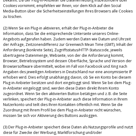
bekannt. Da der Plug-in-Anbieter die Datenerhebung insbesondere über
Cookies vornimmt, empfehlen wir Ihnen, vor dem Klick auf den Social
Media-Button über die Sicherheitseinstellungen Ihres Browsers alle Cookies
zu löschen.
(2) Wenn Sie ein Plug-in aktivieren, erhält der Plug-in-Anbieter die
Information, dass Sie die entsprechende Unterseite unseres Online-
Angebots aufgerufen haben. Zudem werden Daten wie Datum und Uhrzeit
der Anfrage, Zeitzonendifferenz zur Greenwich Mean Time (GMT), Inhalt der
Anforderung (konkrete Seite), Zugriffsstatus/HTTP-Statuscode, jeweils
übertragene Datenmenge, Webseite, von der die Anforderung kommt,
Browser, Betriebssystem und dessen Oberfläche, Sprache und Version der
Browsersoftware übermittelt, wobei im Fall von Facebook und Xing nach
Angaben des jeweiligen Anbieters in Deutschland nur eine anonymisierte IP
erhoben wird. Dies erfolgt unabhängig davon, ob Sie ein Konto bei diesem
Plug-in-Anbieter besitzen und dort eingeloggt sind. Wenn Sie bei dem Plug-
in-Anbieter eingeloggt sind, werden diese Daten direkt Ihrem Konto
zugeordnet. Wenn Sie den aktivierten Button betätigen und z. B. die Seite
verlinken, speichert der Plug-in-Anbieter auch diese Information in Ihrem
Nutzerkonto und teilt dies Ihren Kontakten öffentlich mit. Wenn Sie die
Zuordnung mit Ihrem Profil bei dem Plug-in-Anbieter nicht wünschen,
müssen Sie sich vor Aktivierung des Buttons ausloggen.
(3) Der Plug-in-Anbieter speichert diese Daten als Nutzungsprofile und nutzt
diese für Zwecke der Werbung, Marktforschung und/oder