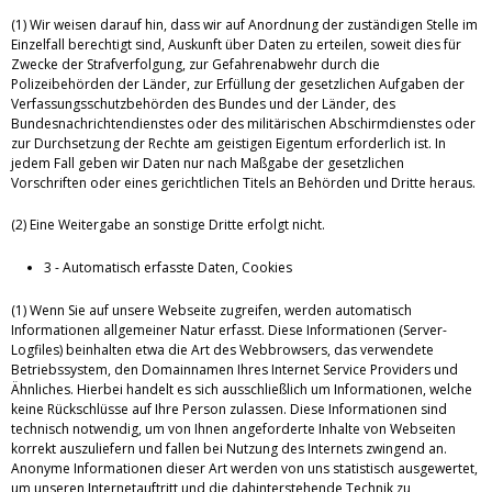
(1) Wir weisen darauf hin, dass wir auf Anordnung der zuständigen Stelle im
Einzelfall berechtigt sind, Auskunft über Daten zu erteilen, soweit dies für
Zwecke der Strafverfolgung, zur Gefahrenabwehr durch die
Polizeibehörden der Länder, zur Erfüllung der gesetzlichen Aufgaben der
Verfassungsschutzbehörden des Bundes und der Länder, des
Bundesnachrichtendienstes oder des militärischen Abschirmdienstes oder
zur Durchsetzung der Rechte am geistigen Eigentum erforderlich ist. In
jedem Fall geben wir Daten nur nach Maßgabe der gesetzlichen
Vorschriften oder eines gerichtlichen Titels an Behörden und Dritte heraus.
(2) Eine Weitergabe an sonstige Dritte erfolgt nicht.
3 - Automatisch erfasste Daten, Cookies
(1) Wenn Sie auf unsere Webseite zugreifen, werden automatisch
Informationen allgemeiner Natur erfasst. Diese Informationen (Server-
Logfiles) beinhalten etwa die Art des Webbrowsers, das verwendete
Betriebssystem, den Domainnamen Ihres Internet Service Providers und
Ähnliches. Hierbei handelt es sich ausschließlich um Informationen, welche
keine Rückschlüsse auf Ihre Person zulassen. Diese Informationen sind
technisch notwendig, um von Ihnen angeforderte Inhalte von Webseiten
korrekt auszuliefern und fallen bei Nutzung des Internets zwingend an.
Anonyme Informationen dieser Art werden von uns statistisch ausgewertet,
um unseren Internetauftritt und die dahinterstehende Technik zu