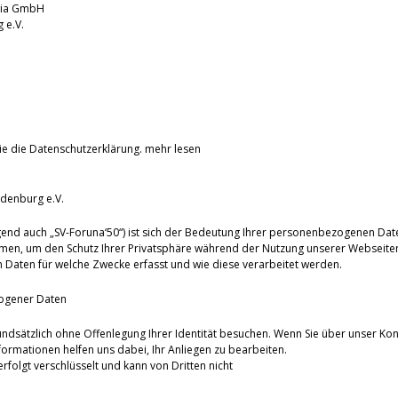
dia GmbH
nburg e.V.
ie die Datenschutzerklärung.
mehr lesen
denburg e.V.
end auch „SV-Foruna‘50“) ist sich der Bedeutung Ihrer personenbezogenen Dat
men, um den Schutz Ihrer Privatsphäre während der Nutzung unserer Webseiten
Daten für welche Zwecke erfasst und wie diese verarbeitet werden.
ogener Daten
undsätzlich ohne Offenlegung Ihrer Identität besuchen. Wenn Sie über unser Kon
ormationen helfen uns dabei, Ihr Anliegen zu bearbeiten.
olgt verschlüsselt und kann von Dritten nicht