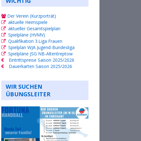
WICHTIG
Der Verein (Kurzporträt)
aktuelle Heimspiele
aktueller Gesamtspielplan
Spielpläne (HVMV)
Qualifikation 3.Liga Frauen
Spielplan WJA Jugend-Bundesliga
Spielpläne JSG NB-Altentreptow
Eintrittspreise Saison 2025/2026
Dauerkarten Saison 2025/2026
WIR SUCHEN
ÜBUNGSLEITER