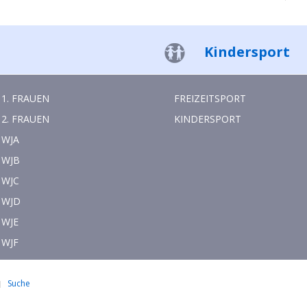
Kindersport
1. FRAUEN
FREIZEITSPORT
2. FRAUEN
KINDERSPORT
WJA
WJB
WJC
WJD
WJE
WJF
Suche