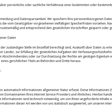
über persönliche oder sachliche Verhältnisse einer bestimmten oder bestimmb
ermeidung und Datensparsamkeit. Wir speichern Ihre personenbezogenen Daten d
es die vom Gesetzgeber vorgesehenen vielfältigen Speicherfristen vorsehen. Nac
routinemäßig und entsprechend den gesetzlichen Vorschriften gesperrt oder ge
gener Daten
der zuständigen Stelle im Einzelfall berechtigt sind, Auskunft über Daten zu erte
er Länder, zur Erfüllung der gesetzlichen Aufgaben der Verfassungsschutzbeh
 Abschirmdienstes oder zur Durchsetzung der Rechte am geistigen Eigentum erfo
eines gerichtlichen Titels an Behörden und Dritte heraus.
.
en automatisch Informationen allgemeiner Natur erfasst. Diese Informationen (Se
 Domainnamen Ihres Internet Service Providers und Ähnliches. Hierbei handelt
se Informationen sind technisch notwendig, um von Ihnen angeforderte Inhalte v
mationen dieser Art werden von uns statistisch ausgewertet, um unseren Intern