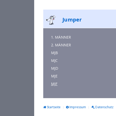
Jumper
1. MÄNNER
2. MÄNNER
MJB
MJC
MJD
MJE
MJF
Startseite
Impressum
Datenschutz