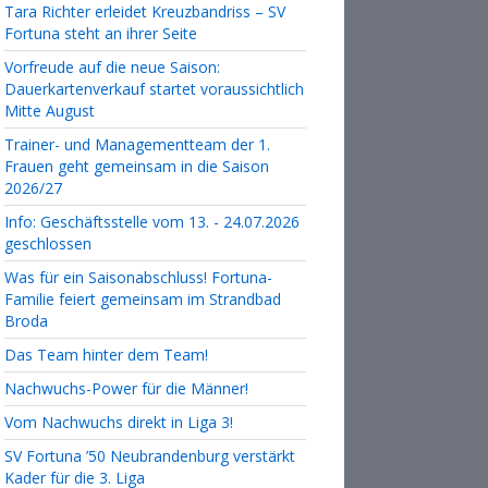
Tara Richter erleidet Kreuzbandriss – SV
Fortuna steht an ihrer Seite
Vorfreude auf die neue Saison:
Dauerkartenverkauf startet voraussichtlich
Mitte August
Trainer- und Managementteam der 1.
Frauen geht gemeinsam in die Saison
2026/27
Info: Geschäftsstelle vom 13. - 24.07.2026
geschlossen
Was für ein Saisonabschluss! Fortuna-
Familie feiert gemeinsam im Strandbad
Broda
Das Team hinter dem Team!
Nachwuchs-Power für die Männer!
Vom Nachwuchs direkt in Liga 3!
SV Fortuna ’50 Neubrandenburg verstärkt
Kader für die 3. Liga