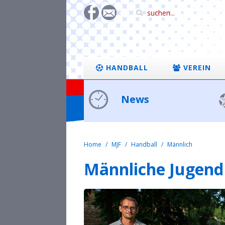
HANDBALL
VEREIN
News
Home
MJF
Handball
Männlich
Männliche Jugend