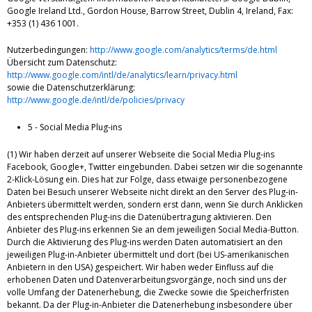
Google Ireland Ltd., Gordon House, Barrow Street, Dublin 4, Ireland, Fax:
+353 (1) 436 1001.
Nutzerbedingungen:
http://www.google.com/analytics/terms/de.html
Übersicht zum Datenschutz:
http://www.google.com/intl/de/analytics/learn/privacy.html
sowie die Datenschutzerklärung:
http://www.google.de/intl/de/policies/privacy
5 - Social Media Plug-ins
(1) Wir haben derzeit auf unserer Webseite die Social Media Plug-ins
Facebook, Google+, Twitter eingebunden. Dabei setzen wir die sogenannte
2-Klick-Lösung ein. Dies hat zur Folge, dass etwaige personenbezogene
Daten bei Besuch unserer Webseite nicht direkt an den Server des Plug-in-
Anbieters übermittelt werden, sondern erst dann, wenn Sie durch Anklicken
des entsprechenden Plug-ins die Datenübertragung aktivieren. Den
Anbieter des Plug-ins erkennen Sie an dem jeweiligen Social Media-Button.
Durch die Aktivierung des Plug-ins werden Daten automatisiert an den
jeweiligen Plug-in-Anbieter übermittelt und dort (bei US-amerikanischen
Anbietern in den USA) gespeichert. Wir haben weder Einfluss auf die
erhobenen Daten und Datenverarbeitungsvorgänge, noch sind uns der
volle Umfang der Datenerhebung, die Zwecke sowie die Speicherfristen
bekannt. Da der Plug-in-Anbieter die Datenerhebung insbesondere über