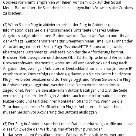
Cookies vornimmt, empfehlen wir Ihnen, vor dem Klick auf den Social
Media-Button über die Sicherheitseinstellungen Ihres Browsers alle Cookies
zu löschen.
(2) Wenn Sie ein Plug-in aktivieren, erhält der Plug-in-Anbieter die
Information, dass Sie die entsprechende Unterseite unseres Online-
Angebots aufgerufen haben. Zudem werden Daten wie Datum und Uhrzeit
der Anfrage, Zeitzonendifferenz zur Greenwich Mean Time (GMT), Inhalt der
Anforderung (konkrete Seite), Zugriffsstatus/HTTP-Statuscode, jeweils
übertragene Datenmenge, Webseite, von der die Anforderung kommt,
Browser, Betriebssystem und dessen Oberfläche, Sprache und Version der
Browsersoftware übermittelt, wobei im Fall von Facebook und Xing nach
Angaben des jeweiligen Anbieters in Deutschland nur eine anonymisierte IP
erhoben wird. Dies erfolgt unabhängig davon, ob Sie ein Konto bei diesem
Plug-in-Anbieter besitzen und dort eingeloggt sind. Wenn Sie bei dem Plug-
in-Anbieter eingeloggt sind, werden diese Daten direkt Ihrem Konto
zugeordnet. Wenn Sie den aktivierten Button betätigen und z. B. die Seite
verlinken, speichert der Plug-in-Anbieter auch diese Information in Ihrem
Nutzerkonto und teilt dies Ihren Kontakten öffentlich mit. Wenn Sie die
Zuordnung mit Ihrem Profil bei dem Plug-in-Anbieter nicht wünschen,
müssen Sie sich vor Aktivierung des Buttons ausloggen.
(3) Der Plug-in-Anbieter speichert diese Daten als Nutzungsprofile und nutzt
diese für Zwecke der Werbung, Marktforschung und/oder
bedarfsgerechten Gestaltung seiner Webseite. Eine solche Auswertung