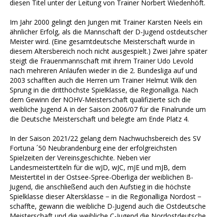
diesen Titel unter der Leitung von Trainer Norbert Wiedenhöft.
Im Jahr 2000 gelingt den Jungen mit Trainer Karsten Neels ein
ähnlicher Erfolg, als die Mannschaft der D-Jugend ostdeutscher
Meister wird. (Eine gesamtdeutsche Meisterschaft wurde in
diesem Altersbereich noch nicht ausgespielt.) Zwei Jahre später
steigt die Frauenmannschaft mit ihrem Trainer Udo Levold
nach mehreren Anläufen wieder in die 2. Bundesliga auf und
2003 schafften auch die Herren um Trainer Helmut Wilk den
Sprung in die dritthöchste Spielklasse, die Regionalliga. Nach
dem Gewinn der NOHV-Meisterschaft qualifizierte sich die
weibliche Jugend A in der Saison 2006/07 für die Finalrunde um
die Deutsche Meisterschaft und belegte am Ende Platz 4.
In der Saison 2021/22 gelang dem Nachwuchsbereich des SV
Fortuna ´50 Neubrandenburg eine der erfolgreichsten
Spielzeiten der Vereinsgeschichte. Neben vier
Landesmeistertiteln für die wJD, wJC, mJE und mJB, dem
Meistertitel in der Ostsee-Spree-Oberliga der weiblichen B-
Jugend, die anschließend auch den Aufstieg in die höchste
Spielklasse dieser Altersklasse − in die Regionalliga Nordost −
schaffte, gewann die weibliche D-Jugend auch die Ostdeutsche
Meisterschaft und die weibliche C-Jugend die Nordostdeutsche