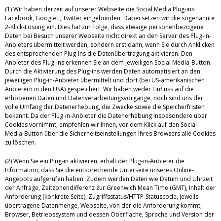
(1) Wir haben derzeit auf unserer Webseite die Social Media Plug-ins
Facebook, Google+, Twitter eingebunden. Dabei setzen wir die sogenannte
2-Klick-Lösung ein. Dies hat zur Folge, dass etwaige personenbezogene
Daten bei Besuch unserer Webseite nicht direkt an den Server des Plug-in-
Anbieters übermittelt werden, sondern erst dann, wenn Sie durch Anklicken
des entsprechenden Plug-ins die Datenübertragung aktivieren. Den
Anbieter des Plug-ins erkennen Sie an dem jeweiligen Social Media-Button.
Durch die Aktivierung des Plug-ins werden Daten automatisiert an den
jeweiligen Plug-in-Anbieter übermittelt und dort (bei US-amerikanischen
Anbietern in den USA) gespeichert. Wir haben weder Einfluss auf die
erhobenen Daten und Datenverarbeitungsvorgänge, noch sind uns der
volle Umfang der Datenerhebung, die Zwecke sowie die Speicherfristen
bekannt. Da der Plug-in-Anbieter die Datenerhebung insbesondere über
Cookies vornimmt, empfehlen wir Ihnen, vor dem Klick auf den Social
Media-Button über die Sicherheitseinstellungen Ihres Browsers alle Cookies
zu löschen.
(2) Wenn Sie ein Plug-in aktivieren, erhält der Plug-in-Anbieter die
Information, dass Sie die entsprechende Unterseite unseres Online-
Angebots aufgerufen haben. Zudem werden Daten wie Datum und Uhrzeit
der Anfrage, Zeitzonendifferenz zur Greenwich Mean Time (GMT), Inhalt der
Anforderung (konkrete Seite), Zugriffsstatus/HTTP-Statuscode, jeweils
übertragene Datenmenge, Webseite, von der die Anforderung kommt,
Browser, Betriebssystem und dessen Oberfläche, Sprache und Version der