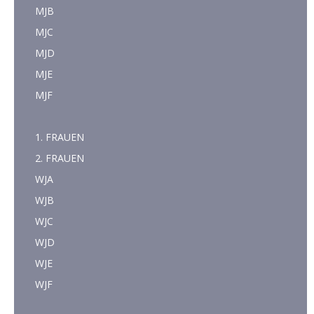
MJB
MJC
MJD
MJE
MJF
1. FRAUEN
2. FRAUEN
WJA
WJB
WJC
WJD
WJE
WJF