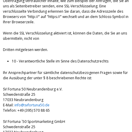
Übertragung vertraulicher Inhalte, wie zum Beispiel der Anfragen, die Sie an
uns als Seitenbetreiber senden, eine SSL-Verschlüsselung. Eine
verschlüsselte Verbindung erkennen Sie daran, dass die Adresszeile des
Browsers von "http://" auf "https://" wechselt und an dem Schloss-Symbol in
Ihrer Browserzeile.
Wenn die SSL Verschlüsselung aktiviert ist, können die Daten, die Sie an uns
übermitteln, nicht von
Dritten mitgelesen werden.
10 - Verantwortliche Stelle im Sinne des Datenschutzrechts
Ihr Ansprechpartner für sämtliche datenschutzbezogenen Fragen sowie für
die Ausübung der unter § 8 beschriebenen Rechte ist:
SV Fortuna 50 Neubrandenburg e.V.
Schwedenstraße 25
17033 Neubrandenburg
E-Mail:
info@svfortuna50.de
Telefon: +49 (395) 570 88 65
SV Fortuna ´50 Sportmarketing GmbH
Schwedenstraße 25