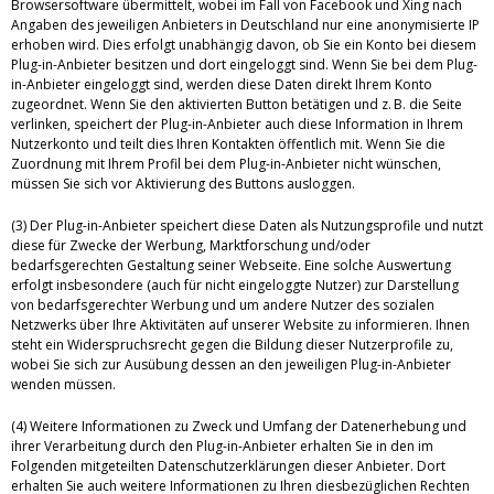
Browsersoftware übermittelt, wobei im Fall von Facebook und Xing nach
Angaben des jeweiligen Anbieters in Deutschland nur eine anonymisierte IP
erhoben wird. Dies erfolgt unabhängig davon, ob Sie ein Konto bei diesem
Plug-in-Anbieter besitzen und dort eingeloggt sind. Wenn Sie bei dem Plug-
in-Anbieter eingeloggt sind, werden diese Daten direkt Ihrem Konto
zugeordnet. Wenn Sie den aktivierten Button betätigen und z. B. die Seite
verlinken, speichert der Plug-in-Anbieter auch diese Information in Ihrem
Nutzerkonto und teilt dies Ihren Kontakten öffentlich mit. Wenn Sie die
Zuordnung mit Ihrem Profil bei dem Plug-in-Anbieter nicht wünschen,
müssen Sie sich vor Aktivierung des Buttons ausloggen.
(3) Der Plug-in-Anbieter speichert diese Daten als Nutzungsprofile und nutzt
diese für Zwecke der Werbung, Marktforschung und/oder
bedarfsgerechten Gestaltung seiner Webseite. Eine solche Auswertung
erfolgt insbesondere (auch für nicht eingeloggte Nutzer) zur Darstellung
von bedarfsgerechter Werbung und um andere Nutzer des sozialen
Netzwerks über Ihre Aktivitäten auf unserer Website zu informieren. Ihnen
steht ein Widerspruchsrecht gegen die Bildung dieser Nutzerprofile zu,
wobei Sie sich zur Ausübung dessen an den jeweiligen Plug-in-Anbieter
wenden müssen.
(4) Weitere Informationen zu Zweck und Umfang der Datenerhebung und
ihrer Verarbeitung durch den Plug-in-Anbieter erhalten Sie in den im
Folgenden mitgeteilten Datenschutzerklärungen dieser Anbieter. Dort
erhalten Sie auch weitere Informationen zu Ihren diesbezüglichen Rechten