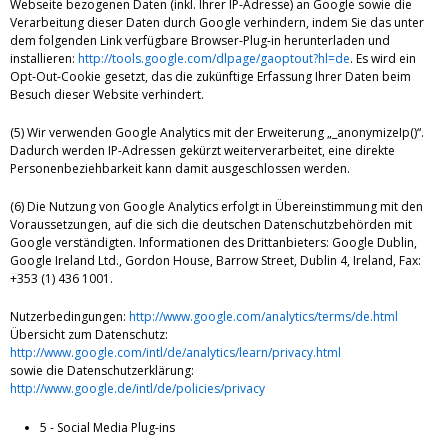
Webseite bezogenen Daten (inkl. Ihrer IP-Adresse) an Google sowie die
Verarbeitung dieser Daten durch Google verhindern, indem Sie das unter
dem folgenden Link verfügbare Browser-Plug-in herunterladen und
installieren:
http://tools.google.com/dlpage/gaoptout?hl=de
. Es wird ein
Opt-Out-Cookie gesetzt, das die zukünftige Erfassung Ihrer Daten beim
Besuch dieser Website verhindert.
(5) Wir verwenden Google Analytics mit der Erweiterung „_anonymizeIp()“.
Dadurch werden IP-Adressen gekürzt weiterverarbeitet, eine direkte
Personenbeziehbarkeit kann damit ausgeschlossen werden.
(6) Die Nutzung von Google Analytics erfolgt in Übereinstimmung mit den
Voraussetzungen, auf die sich die deutschen Datenschutzbehörden mit
Google verständigten. Informationen des Drittanbieters: Google Dublin,
Google Ireland Ltd., Gordon House, Barrow Street, Dublin 4, Ireland, Fax:
+353 (1) 436 1001.
Nutzerbedingungen:
http://www.google.com/analytics/terms/de.html
Übersicht zum Datenschutz:
http://www.google.com/intl/de/analytics/learn/privacy.html
sowie die Datenschutzerklärung:
http://www.google.de/intl/de/policies/privacy
5 - Social Media Plug-ins