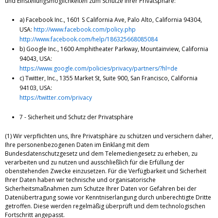
und Einstellungsmöglichkeiten zum Schutze Ihrer Privatsphäre:
a) Facebook Inc., 1601 S California Ave, Palo Alto, California 94304,
USA:
http://www.facebook.com/policy.php
http://www.facebook.com/help/186325668085084
b) Google Inc., 1600 Amphitheater Parkway, Mountainview, California
94043, USA:
https://www.google.com/policies/privacy/partners/?hl=de
c) Twitter, Inc., 1355 Market St, Suite 900, San Francisco, California
94103, USA:
https://twitter.com/privacy
7 - Sicherheit und Schutz der Privatsphäre
(1) Wir verpflichten uns, Ihre Privatsphäre zu schützen und versichern daher,
Ihre personenbezogenen Daten im Einklang mit dem
Bundesdatenschutzgesetz und dem Telemediengesetz zu erheben, zu
verarbeiten und zu nutzen und ausschließlich für die Erfüllung der
obenstehenden Zwecke einzusetzen. Für die Verfügbarkeit und Sicherheit
Ihrer Daten haben wir technische und organisatorische
Sicherheitsmaßnahmen zum Schutze Ihrer Daten vor Gefahren bei der
Datenübertragung sowie vor Kenntniserlangung durch unberechtigte Dritte
getroffen. Diese werden regelmäßig überprüft und dem technologischen
Fortschritt angepasst.