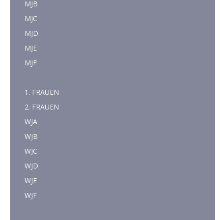
MJB
MJC
MJD
MJE
MJF
1. FRAUEN
2. FRAUEN
WJA
WJB
WJC
WJD
WJE
WJF