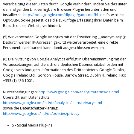
Verarbeitung dieser Daten durch Google verhindern, indem Sie das unter
dem folgenden Link verfügbare Browser-Plug-in herunterladen und
installieren:
http://tools.google.com/dlpage/gaoptout?hl=de
. Es wird ein
Opt-Out-Cookie gesetzt, das die zukünftige Erfassung Ihrer Daten beim
Besuch dieser Website verhindert.
(5) Wir verwenden Google Analytics mit der Erweiterung „_anonymizeIp()“.
Dadurch werden IP-Adressen gekürzt weiterverarbeitet, eine direkte
Personenbeziehbarkeit kann damit ausgeschlossen werden.
(6) Die Nutzung von Google Analytics erfolgt in Übereinstimmung mit den
Voraussetzungen, auf die sich die deutschen Datenschutzbehörden mit
Google verständigten. Informationen des Drittanbieters: Google Dublin,
Google Ireland Ltd., Gordon House, Barrow Street, Dublin 4, Ireland, Fax:
+353 (1) 436 1001.
Nutzerbedingungen:
http://www.google.com/analytics/terms/de.html
Übersicht zum Datenschutz:
http://www.google.com/intl/de/analytics/learn/privacy.html
sowie die Datenschutzerklärung:
http://www.google.de/intl/de/policies/privacy
5 - Social Media Plug-ins