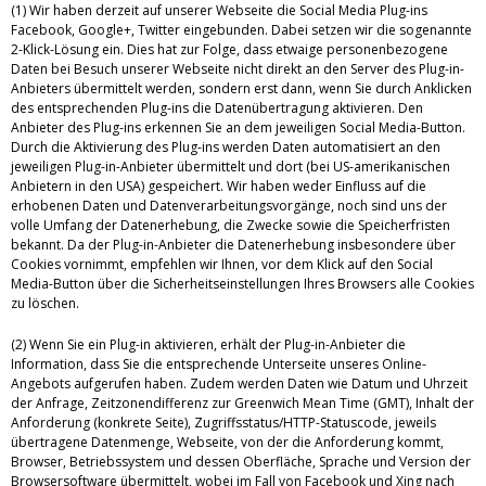
(1) Wir haben derzeit auf unserer Webseite die Social Media Plug-ins
Facebook, Google+, Twitter eingebunden. Dabei setzen wir die sogenannte
2-Klick-Lösung ein. Dies hat zur Folge, dass etwaige personenbezogene
Daten bei Besuch unserer Webseite nicht direkt an den Server des Plug-in-
Anbieters übermittelt werden, sondern erst dann, wenn Sie durch Anklicken
des entsprechenden Plug-ins die Datenübertragung aktivieren. Den
Anbieter des Plug-ins erkennen Sie an dem jeweiligen Social Media-Button.
Durch die Aktivierung des Plug-ins werden Daten automatisiert an den
jeweiligen Plug-in-Anbieter übermittelt und dort (bei US-amerikanischen
Anbietern in den USA) gespeichert. Wir haben weder Einfluss auf die
erhobenen Daten und Datenverarbeitungsvorgänge, noch sind uns der
volle Umfang der Datenerhebung, die Zwecke sowie die Speicherfristen
bekannt. Da der Plug-in-Anbieter die Datenerhebung insbesondere über
Cookies vornimmt, empfehlen wir Ihnen, vor dem Klick auf den Social
Media-Button über die Sicherheitseinstellungen Ihres Browsers alle Cookies
zu löschen.
(2) Wenn Sie ein Plug-in aktivieren, erhält der Plug-in-Anbieter die
Information, dass Sie die entsprechende Unterseite unseres Online-
Angebots aufgerufen haben. Zudem werden Daten wie Datum und Uhrzeit
der Anfrage, Zeitzonendifferenz zur Greenwich Mean Time (GMT), Inhalt der
Anforderung (konkrete Seite), Zugriffsstatus/HTTP-Statuscode, jeweils
übertragene Datenmenge, Webseite, von der die Anforderung kommt,
Browser, Betriebssystem und dessen Oberfläche, Sprache und Version der
Browsersoftware übermittelt, wobei im Fall von Facebook und Xing nach