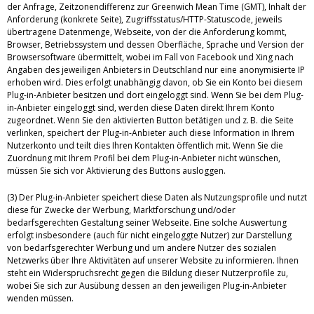
der Anfrage, Zeitzonendifferenz zur Greenwich Mean Time (GMT), Inhalt der
Anforderung (konkrete Seite), Zugriffsstatus/HTTP-Statuscode, jeweils
übertragene Datenmenge, Webseite, von der die Anforderung kommt,
Browser, Betriebssystem und dessen Oberfläche, Sprache und Version der
Browsersoftware übermittelt, wobei im Fall von Facebook und Xing nach
Angaben des jeweiligen Anbieters in Deutschland nur eine anonymisierte IP
erhoben wird. Dies erfolgt unabhängig davon, ob Sie ein Konto bei diesem
Plug-in-Anbieter besitzen und dort eingeloggt sind. Wenn Sie bei dem Plug-
in-Anbieter eingeloggt sind, werden diese Daten direkt Ihrem Konto
zugeordnet. Wenn Sie den aktivierten Button betätigen und z. B. die Seite
verlinken, speichert der Plug-in-Anbieter auch diese Information in Ihrem
Nutzerkonto und teilt dies Ihren Kontakten öffentlich mit. Wenn Sie die
Zuordnung mit Ihrem Profil bei dem Plug-in-Anbieter nicht wünschen,
müssen Sie sich vor Aktivierung des Buttons ausloggen.
(3) Der Plug-in-Anbieter speichert diese Daten als Nutzungsprofile und nutzt
diese für Zwecke der Werbung, Marktforschung und/oder
bedarfsgerechten Gestaltung seiner Webseite. Eine solche Auswertung
erfolgt insbesondere (auch für nicht eingeloggte Nutzer) zur Darstellung
von bedarfsgerechter Werbung und um andere Nutzer des sozialen
Netzwerks über Ihre Aktivitäten auf unserer Website zu informieren. Ihnen
steht ein Widerspruchsrecht gegen die Bildung dieser Nutzerprofile zu,
wobei Sie sich zur Ausübung dessen an den jeweiligen Plug-in-Anbieter
wenden müssen.