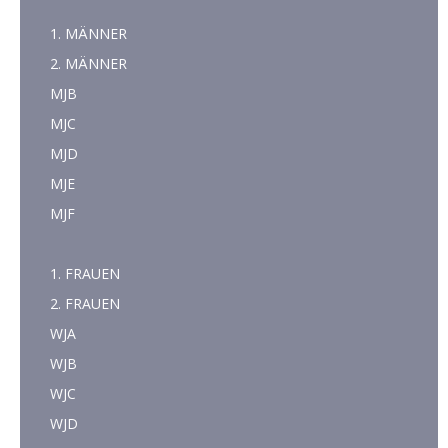
1. MÄNNER
2. MÄNNER
MJB
MJC
MJD
MJE
MJF
1. FRAUEN
2. FRAUEN
WJA
WJB
WJC
WJD