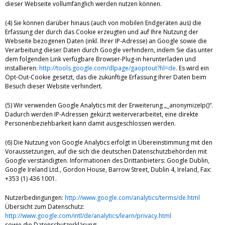
dieser Webseite vollumfänglich werden nutzen können.
(4) Sie können darüber hinaus (auch von mobilen Endgeräten aus) die
Erfassung der durch das Cookie erzeugten und auf Ihre Nutzung der
Webseite bezogenen Daten (inkl. Ihrer IP-Adresse) an Google sowie die
Verarbeitung dieser Daten durch Google verhindern, indem Sie das unter
dem folgenden Link verfügbare Browser-Plug-in herunterladen und
installieren:
http://tools.google.com/dlpage/gaoptout?hl=de
. Es wird ein
Opt-Out-Cookie gesetzt, das die zukünftige Erfassung Ihrer Daten beim
Besuch dieser Website verhindert.
(5) Wir verwenden Google Analytics mit der Erweiterung „_anonymizeIp()“.
Dadurch werden IP-Adressen gekürzt weiterverarbeitet, eine direkte
Personenbeziehbarkeit kann damit ausgeschlossen werden.
(6) Die Nutzung von Google Analytics erfolgt in Übereinstimmung mit den
Voraussetzungen, auf die sich die deutschen Datenschutzbehörden mit
Google verständigten. Informationen des Drittanbieters: Google Dublin,
Google Ireland Ltd., Gordon House, Barrow Street, Dublin 4, Ireland, Fax:
+353 (1) 436 1001.
Nutzerbedingungen:
http://www.google.com/analytics/terms/de.html
Übersicht zum Datenschutz:
http://www.google.com/intl/de/analytics/learn/privacy.html
sowie die Datenschutzerklärung: