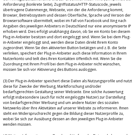
Anforderung (konkrete Seite), Zugriffsstatus/HTTP-Statuscode, jeweils
übertragene Datenmenge, Webseite, von der die Anforderung kommt,
Browser, Betriebssystem und dessen Oberfläche, Sprache und Version der
Browsersoftware übermittelt, wobei im Fall von Facebook und Xing nach
Angaben des jeweiligen Anbieters in Deutschland nur eine anonymisierte IP
erhoben wird. Dies erfolgt unabhängig davon, ob Sie ein Konto bei diesem
Plug-in-Anbieter besitzen und dort eingeloggt sind. Wenn Sie bei dem Plug-
in-Anbieter eingeloggt sind, werden diese Daten direkt Ihrem Konto
zugeordnet. Wenn Sie den aktivierten Button betätigen und z. B. die Seite
verlinken, speichert der Plug-in-Anbieter auch diese Information in Ihrem
Nutzerkonto und teilt dies Ihren Kontakten öffentlich mit. Wenn Sie die
Zuordnung mit Ihrem Profil bei dem Plug-in-Anbieter nicht wünschen,
müssen Sie sich vor Aktivierung des Buttons ausloggen.
(3) Der Plug-in-Anbieter speichert diese Daten als Nutzungsprofile und nutzt
diese für Zwecke der Werbung, Marktforschung und/oder
bedarfsgerechten Gestaltung seiner Webseite. Eine solche Auswertung
erfolgt insbesondere (auch für nicht eingeloggte Nutzer) zur Darstellung
von bedarfsgerechter Werbung und um andere Nutzer des sozialen
Netzwerks über Ihre Aktivitäten auf unserer Website zu informieren. Ihnen
steht ein Widerspruchsrecht gegen die Bildung dieser Nutzerprofile zu,
wobei Sie sich zur Ausübung dessen an den jeweiligen Plug-in-Anbieter
wenden müssen.