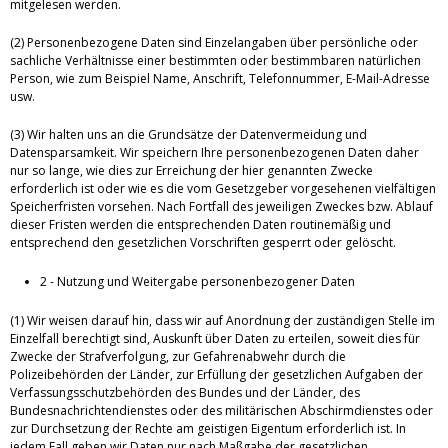
mitgelesen werden.
(2) Personenbezogene Daten sind Einzelangaben über persönliche oder
sachliche Verhältnisse einer bestimmten oder bestimmbaren natürlichen
Person, wie zum Beispiel Name, Anschrift, Telefonnummer, E-Mail-Adresse
usw.
(3) Wir halten uns an die Grundsätze der Datenvermeidung und
Datensparsamkeit. Wir speichern Ihre personenbezogenen Daten daher
nur so lange, wie dies zur Erreichung der hier genannten Zwecke
erforderlich ist oder wie es die vom Gesetzgeber vorgesehenen vielfältigen
Speicherfristen vorsehen. Nach Fortfall des jeweiligen Zweckes bzw. Ablauf
dieser Fristen werden die entsprechenden Daten routinemäßig und
entsprechend den gesetzlichen Vorschriften gesperrt oder gelöscht.
2 - Nutzung und Weitergabe personenbezogener Daten
(1) Wir weisen darauf hin, dass wir auf Anordnung der zuständigen Stelle im
Einzelfall berechtigt sind, Auskunft über Daten zu erteilen, soweit dies für
Zwecke der Strafverfolgung, zur Gefahrenabwehr durch die
Polizeibehörden der Länder, zur Erfüllung der gesetzlichen Aufgaben der
Verfassungsschutzbehörden des Bundes und der Länder, des
Bundesnachrichtendienstes oder des militärischen Abschirmdienstes oder
zur Durchsetzung der Rechte am geistigen Eigentum erforderlich ist. In
jedem Fall geben wir Daten nur nach Maßgabe der gesetzlichen