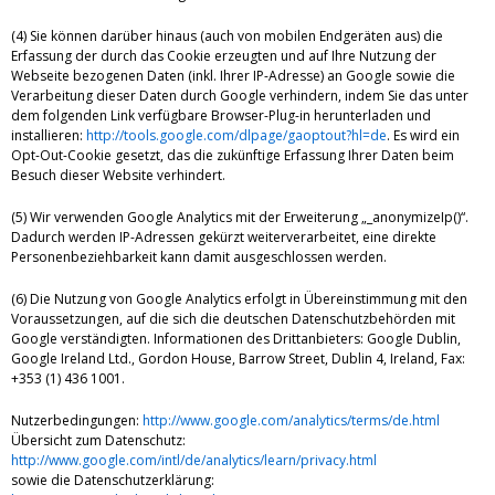
(4) Sie können darüber hinaus (auch von mobilen Endgeräten aus) die
Erfassung der durch das Cookie erzeugten und auf Ihre Nutzung der
Webseite bezogenen Daten (inkl. Ihrer IP-Adresse) an Google sowie die
Verarbeitung dieser Daten durch Google verhindern, indem Sie das unter
dem folgenden Link verfügbare Browser-Plug-in herunterladen und
installieren:
http://tools.google.com/dlpage/gaoptout?hl=de
. Es wird ein
Opt-Out-Cookie gesetzt, das die zukünftige Erfassung Ihrer Daten beim
Besuch dieser Website verhindert.
(5) Wir verwenden Google Analytics mit der Erweiterung „_anonymizeIp()“.
Dadurch werden IP-Adressen gekürzt weiterverarbeitet, eine direkte
Personenbeziehbarkeit kann damit ausgeschlossen werden.
(6) Die Nutzung von Google Analytics erfolgt in Übereinstimmung mit den
Voraussetzungen, auf die sich die deutschen Datenschutzbehörden mit
Google verständigten. Informationen des Drittanbieters: Google Dublin,
Google Ireland Ltd., Gordon House, Barrow Street, Dublin 4, Ireland, Fax:
+353 (1) 436 1001.
Nutzerbedingungen:
http://www.google.com/analytics/terms/de.html
Übersicht zum Datenschutz:
http://www.google.com/intl/de/analytics/learn/privacy.html
sowie die Datenschutzerklärung: