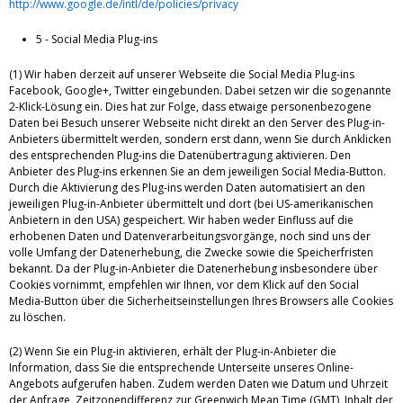
http://www.google.de/intl/de/policies/privacy
5 - Social Media Plug-ins
(1) Wir haben derzeit auf unserer Webseite die Social Media Plug-ins
Facebook, Google+, Twitter eingebunden. Dabei setzen wir die sogenannte
2-Klick-Lösung ein. Dies hat zur Folge, dass etwaige personenbezogene
Daten bei Besuch unserer Webseite nicht direkt an den Server des Plug-in-
Anbieters übermittelt werden, sondern erst dann, wenn Sie durch Anklicken
des entsprechenden Plug-ins die Datenübertragung aktivieren. Den
Anbieter des Plug-ins erkennen Sie an dem jeweiligen Social Media-Button.
Durch die Aktivierung des Plug-ins werden Daten automatisiert an den
jeweiligen Plug-in-Anbieter übermittelt und dort (bei US-amerikanischen
Anbietern in den USA) gespeichert. Wir haben weder Einfluss auf die
erhobenen Daten und Datenverarbeitungsvorgänge, noch sind uns der
volle Umfang der Datenerhebung, die Zwecke sowie die Speicherfristen
bekannt. Da der Plug-in-Anbieter die Datenerhebung insbesondere über
Cookies vornimmt, empfehlen wir Ihnen, vor dem Klick auf den Social
Media-Button über die Sicherheitseinstellungen Ihres Browsers alle Cookies
zu löschen.
(2) Wenn Sie ein Plug-in aktivieren, erhält der Plug-in-Anbieter die
Information, dass Sie die entsprechende Unterseite unseres Online-
Angebots aufgerufen haben. Zudem werden Daten wie Datum und Uhrzeit
der Anfrage, Zeitzonendifferenz zur Greenwich Mean Time (GMT), Inhalt der