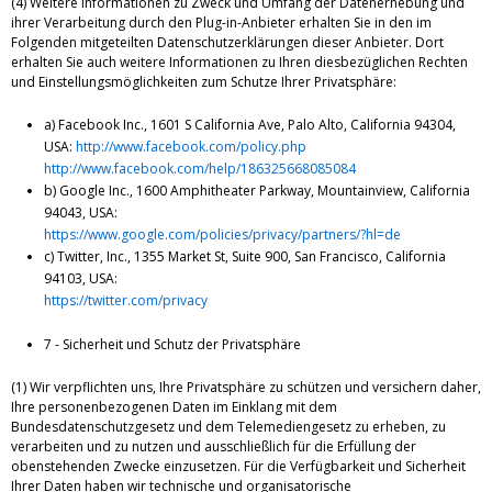
(4) Weitere Informationen zu Zweck und Umfang der Datenerhebung und
ihrer Verarbeitung durch den Plug-in-Anbieter erhalten Sie in den im
Folgenden mitgeteilten Datenschutzerklärungen dieser Anbieter. Dort
erhalten Sie auch weitere Informationen zu Ihren diesbezüglichen Rechten
und Einstellungsmöglichkeiten zum Schutze Ihrer Privatsphäre:
a) Facebook Inc., 1601 S California Ave, Palo Alto, California 94304,
USA:
http://www.facebook.com/policy.php
http://www.facebook.com/help/186325668085084
b) Google Inc., 1600 Amphitheater Parkway, Mountainview, California
94043, USA:
https://www.google.com/policies/privacy/partners/?hl=de
c) Twitter, Inc., 1355 Market St, Suite 900, San Francisco, California
94103, USA:
https://twitter.com/privacy
7 - Sicherheit und Schutz der Privatsphäre
(1) Wir verpflichten uns, Ihre Privatsphäre zu schützen und versichern daher,
Ihre personenbezogenen Daten im Einklang mit dem
Bundesdatenschutzgesetz und dem Telemediengesetz zu erheben, zu
verarbeiten und zu nutzen und ausschließlich für die Erfüllung der
obenstehenden Zwecke einzusetzen. Für die Verfügbarkeit und Sicherheit
Ihrer Daten haben wir technische und organisatorische