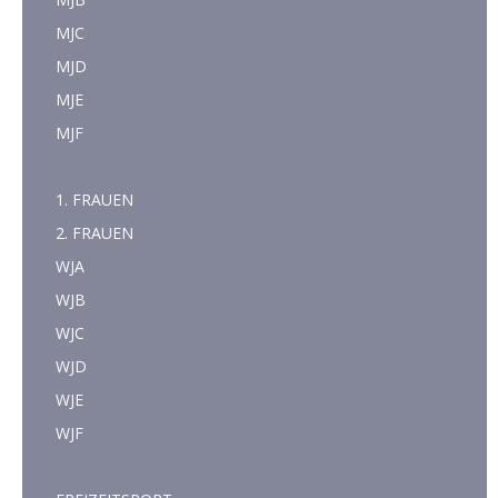
MJC
MJD
MJE
MJF
1. FRAUEN
2. FRAUEN
WJA
WJB
WJC
WJD
WJE
WJF