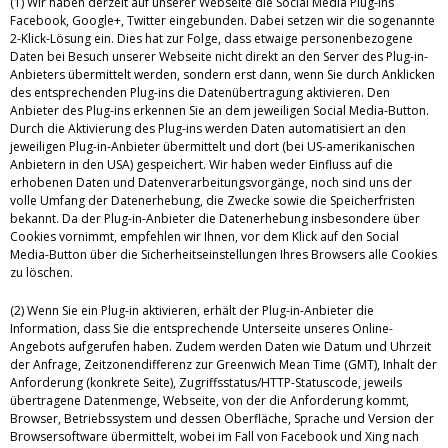
(1) Wir haben derzeit auf unserer Webseite die Social Media Plug-ins
Facebook, Google+, Twitter eingebunden. Dabei setzen wir die sogenannte
2-Klick-Lösung ein. Dies hat zur Folge, dass etwaige personenbezogene
Daten bei Besuch unserer Webseite nicht direkt an den Server des Plug-in-
Anbieters übermittelt werden, sondern erst dann, wenn Sie durch Anklicken
des entsprechenden Plug-ins die Datenübertragung aktivieren. Den
Anbieter des Plug-ins erkennen Sie an dem jeweiligen Social Media-Button.
Durch die Aktivierung des Plug-ins werden Daten automatisiert an den
jeweiligen Plug-in-Anbieter übermittelt und dort (bei US-amerikanischen
Anbietern in den USA) gespeichert. Wir haben weder Einfluss auf die
erhobenen Daten und Datenverarbeitungsvorgänge, noch sind uns der
volle Umfang der Datenerhebung, die Zwecke sowie die Speicherfristen
bekannt. Da der Plug-in-Anbieter die Datenerhebung insbesondere über
Cookies vornimmt, empfehlen wir Ihnen, vor dem Klick auf den Social
Media-Button über die Sicherheitseinstellungen Ihres Browsers alle Cookies
zu löschen.
(2) Wenn Sie ein Plug-in aktivieren, erhält der Plug-in-Anbieter die
Information, dass Sie die entsprechende Unterseite unseres Online-
Angebots aufgerufen haben. Zudem werden Daten wie Datum und Uhrzeit
der Anfrage, Zeitzonendifferenz zur Greenwich Mean Time (GMT), Inhalt der
Anforderung (konkrete Seite), Zugriffsstatus/HTTP-Statuscode, jeweils
übertragene Datenmenge, Webseite, von der die Anforderung kommt,
Browser, Betriebssystem und dessen Oberfläche, Sprache und Version der
Browsersoftware übermittelt, wobei im Fall von Facebook und Xing nach