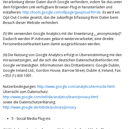
Verarbeitung dieser Daten durch Google verhindern, indem Sie das unter
dem folgenden Link verfügbare Browser-Plug-in herunterladen und
installieren:
http://tools.google.com/dlpage/gaoptout?hl=de
. Es wird ein
Opt-Out-Cookie gesetzt, das die zukünftige Erfassung Ihrer Daten beim
Besuch dieser Website verhindert.
(5) Wir verwenden Google Analytics mit der Erweiterung „_anonymizeIp()“.
Dadurch werden IP-Adressen gekürzt weiterverarbeitet, eine direkte
Personenbeziehbarkeit kann damit ausgeschlossen werden.
(6) Die Nutzung von Google Analytics erfolgt in Übereinstimmung mit den
Voraussetzungen, auf die sich die deutschen Datenschutzbehörden mit
Google verständigten. Informationen des Drittanbieters: Google Dublin,
Google Ireland Ltd., Gordon House, Barrow Street, Dublin 4, Ireland, Fax:
+353 (1) 436 1001.
Nutzerbedingungen:
http://www.google.com/analytics/terms/de.html
Übersicht zum Datenschutz:
http://www.google.com/intl/de/analytics/learn/privacy.html
sowie die Datenschutzerklärung:
http://www.google.de/intl/de/policies/privacy
5 - Social Media Plug-ins