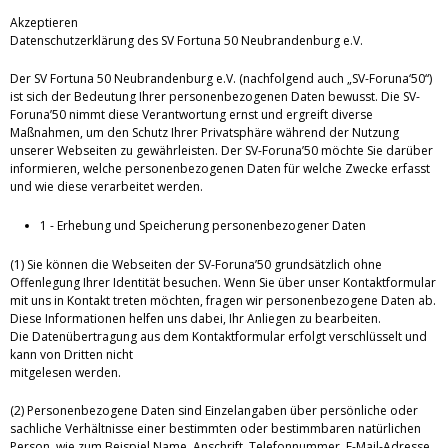
Akzeptieren
Datenschutzerklärung des SV Fortuna 50 Neubrandenburg e.V.
Der SV Fortuna 50 Neubrandenburg e.V. (nachfolgend auch „SV-Foruna‘50“)
ist sich der Bedeutung Ihrer personenbezogenen Daten bewusst. Die SV-
Foruna’50 nimmt diese Verantwortung ernst und ergreift diverse
Maßnahmen, um den Schutz Ihrer Privatsphäre während der Nutzung
unserer Webseiten zu gewährleisten. Der SV-Foruna’50 möchte Sie darüber
informieren, welche personenbezogenen Daten für welche Zwecke erfasst
und wie diese verarbeitet werden.
1 - Erhebung und Speicherung personenbezogener Daten
(1) Sie können die Webseiten der SV-Foruna’50 grundsätzlich ohne
Offenlegung Ihrer Identität besuchen. Wenn Sie über unser Kontaktformular
mit uns in Kontakt treten möchten, fragen wir personenbezogene Daten ab.
Diese Informationen helfen uns dabei, Ihr Anliegen zu bearbeiten.
Die Datenübertragung aus dem Kontaktformular erfolgt verschlüsselt und
kann von Dritten nicht
mitgelesen werden.
(2) Personenbezogene Daten sind Einzelangaben über persönliche oder
sachliche Verhältnisse einer bestimmten oder bestimmbaren natürlichen
Person, wie zum Beispiel Name, Anschrift, Telefonnummer, E-Mail-Adresse