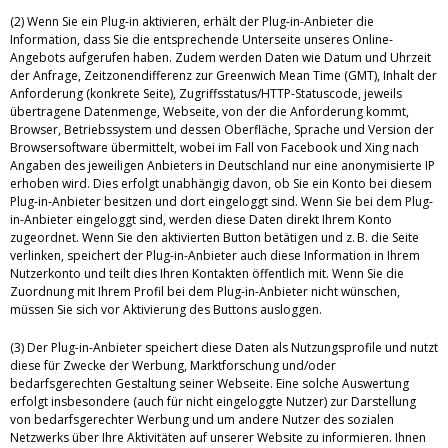
(2) Wenn Sie ein Plug-in aktivieren, erhält der Plug-in-Anbieter die
Information, dass Sie die entsprechende Unterseite unseres Online-
Angebots aufgerufen haben. Zudem werden Daten wie Datum und Uhrzeit
der Anfrage, Zeitzonendifferenz zur Greenwich Mean Time (GMT), Inhalt der
Anforderung (konkrete Seite), Zugriffsstatus/HTTP-Statuscode, jeweils
übertragene Datenmenge, Webseite, von der die Anforderung kommt,
Browser, Betriebssystem und dessen Oberfläche, Sprache und Version der
Browsersoftware übermittelt, wobei im Fall von Facebook und Xing nach
Angaben des jeweiligen Anbieters in Deutschland nur eine anonymisierte IP
erhoben wird. Dies erfolgt unabhängig davon, ob Sie ein Konto bei diesem
Plug-in-Anbieter besitzen und dort eingeloggt sind. Wenn Sie bei dem Plug-
in-Anbieter eingeloggt sind, werden diese Daten direkt Ihrem Konto
zugeordnet. Wenn Sie den aktivierten Button betätigen und z. B. die Seite
verlinken, speichert der Plug-in-Anbieter auch diese Information in Ihrem
Nutzerkonto und teilt dies Ihren Kontakten öffentlich mit. Wenn Sie die
Zuordnung mit Ihrem Profil bei dem Plug-in-Anbieter nicht wünschen,
müssen Sie sich vor Aktivierung des Buttons ausloggen.
(3) Der Plug-in-Anbieter speichert diese Daten als Nutzungsprofile und nutzt
diese für Zwecke der Werbung, Marktforschung und/oder
bedarfsgerechten Gestaltung seiner Webseite. Eine solche Auswertung
erfolgt insbesondere (auch für nicht eingeloggte Nutzer) zur Darstellung
von bedarfsgerechter Werbung und um andere Nutzer des sozialen
Netzwerks über Ihre Aktivitäten auf unserer Website zu informieren. Ihnen