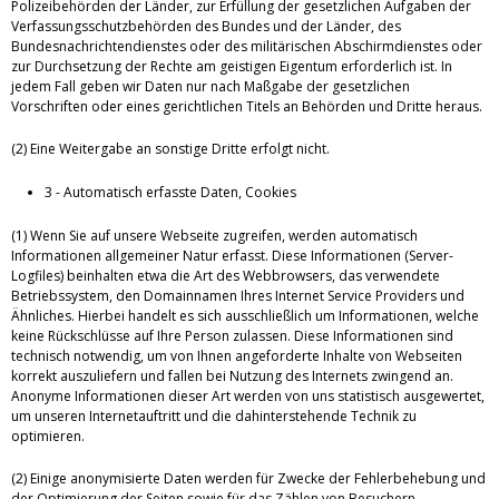
Polizeibehörden der Länder, zur Erfüllung der gesetzlichen Aufgaben der
Verfassungsschutzbehörden des Bundes und der Länder, des
Bundesnachrichtendienstes oder des militärischen Abschirmdienstes oder
zur Durchsetzung der Rechte am geistigen Eigentum erforderlich ist. In
jedem Fall geben wir Daten nur nach Maßgabe der gesetzlichen
Vorschriften oder eines gerichtlichen Titels an Behörden und Dritte heraus.
(2) Eine Weitergabe an sonstige Dritte erfolgt nicht.
3 - Automatisch erfasste Daten, Cookies
(1) Wenn Sie auf unsere Webseite zugreifen, werden automatisch
Informationen allgemeiner Natur erfasst. Diese Informationen (Server-
Logfiles) beinhalten etwa die Art des Webbrowsers, das verwendete
Betriebssystem, den Domainnamen Ihres Internet Service Providers und
Ähnliches. Hierbei handelt es sich ausschließlich um Informationen, welche
keine Rückschlüsse auf Ihre Person zulassen. Diese Informationen sind
technisch notwendig, um von Ihnen angeforderte Inhalte von Webseiten
korrekt auszuliefern und fallen bei Nutzung des Internets zwingend an.
Anonyme Informationen dieser Art werden von uns statistisch ausgewertet,
um unseren Internetauftritt und die dahinterstehende Technik zu
optimieren.
(2) Einige anonymisierte Daten werden für Zwecke der Fehlerbehebung und
der Optimierung der Seiten sowie für das Zählen von Besuchern