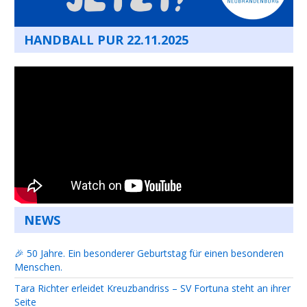
HANDBALL PUR 22.11.2025
NEWS
🎉 50 Jahre. Ein besonderer Geburtstag für einen besonderen
Menschen.
Tara Richter erleidet Kreuzbandriss – SV Fortuna steht an ihrer
Seite