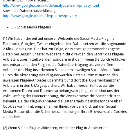
Übersicht zum Datenschutz:
http://www.google.com/intl/de/analytics/learn/privacy.html
sowie die Datenschutzerklärung:
http://www.google.de/intl/de/policies/privacy
5 - Social Media Plug-ins
(1) Wir haben derzeit auf unserer Webseite die Social Media Plug-ins
Facebook, Google+, Twitter eingebunden. Dabei setzen wir die sogenannte
2-Klick-Lösung ein. Dies hat zur Folge, dass etwaige personenbezogene
Daten bei Besuch unserer Webseite nicht direkt an den Server des Plug-in-
Anbieters übermittelt werden, sondern erst dann, wenn Sie durch Anklicken
des entsprechenden Plug-ins die Datenübertragung aktivieren. Den
Anbieter des Plug-ins erkennen Sie an dem jeweiligen Social Media-Button.
Durch die Aktivierung des Plug-ins werden Daten automatisiert an den
jeweiligen Plug-in-Anbieter übermittelt und dort (bei US-amerikanischen
Anbietern in den USA) gespeichert. Wir haben weder Einfluss auf die
erhobenen Daten und Datenverarbeitungsvorgänge, noch sind uns der
volle Umfang der Datenerhebung, die Zwecke sowie die Speicherfristen
bekannt. Da der Plug-in-Anbieter die Datenerhebung insbesondere über
Cookies vornimmt, empfehlen wir Ihnen, vor dem Klick auf den Social
Media-Button über die Sicherheitseinstellungen Ihres Browsers alle Cookies
zu löschen.
(2) Wenn Sie ein Plug-in aktivieren, erhält der Plug-in-Anbieter die