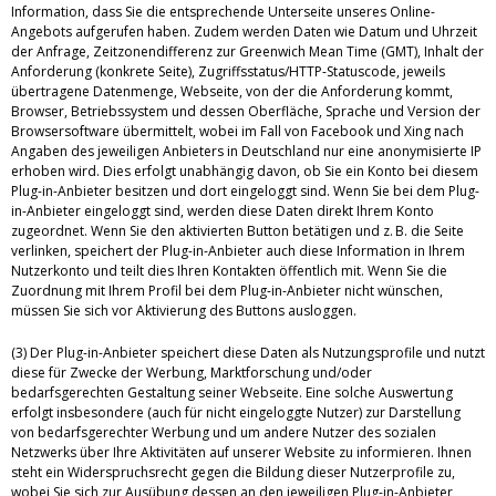
Information, dass Sie die entsprechende Unterseite unseres Online-
Angebots aufgerufen haben. Zudem werden Daten wie Datum und Uhrzeit
der Anfrage, Zeitzonendifferenz zur Greenwich Mean Time (GMT), Inhalt der
Anforderung (konkrete Seite), Zugriffsstatus/HTTP-Statuscode, jeweils
übertragene Datenmenge, Webseite, von der die Anforderung kommt,
Browser, Betriebssystem und dessen Oberfläche, Sprache und Version der
Browsersoftware übermittelt, wobei im Fall von Facebook und Xing nach
Angaben des jeweiligen Anbieters in Deutschland nur eine anonymisierte IP
erhoben wird. Dies erfolgt unabhängig davon, ob Sie ein Konto bei diesem
Plug-in-Anbieter besitzen und dort eingeloggt sind. Wenn Sie bei dem Plug-
in-Anbieter eingeloggt sind, werden diese Daten direkt Ihrem Konto
zugeordnet. Wenn Sie den aktivierten Button betätigen und z. B. die Seite
verlinken, speichert der Plug-in-Anbieter auch diese Information in Ihrem
Nutzerkonto und teilt dies Ihren Kontakten öffentlich mit. Wenn Sie die
Zuordnung mit Ihrem Profil bei dem Plug-in-Anbieter nicht wünschen,
müssen Sie sich vor Aktivierung des Buttons ausloggen.
(3) Der Plug-in-Anbieter speichert diese Daten als Nutzungsprofile und nutzt
diese für Zwecke der Werbung, Marktforschung und/oder
bedarfsgerechten Gestaltung seiner Webseite. Eine solche Auswertung
erfolgt insbesondere (auch für nicht eingeloggte Nutzer) zur Darstellung
von bedarfsgerechter Werbung und um andere Nutzer des sozialen
Netzwerks über Ihre Aktivitäten auf unserer Website zu informieren. Ihnen
steht ein Widerspruchsrecht gegen die Bildung dieser Nutzerprofile zu,
wobei Sie sich zur Ausübung dessen an den jeweiligen Plug-in-Anbieter