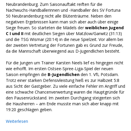
Neubrandenburg. Zum Saisonauftakt reiften für die
Nachwuchs-Handballerinnen und -Handballer des SV Fortuna
50 Neubrandenburg nicht alle Blütenträume. Neben den
negativen Ergebnissen kann man sich aber auch über einige
Siege freuen. So starteten die Mädels der
weiblichen Jugend
C I und II
mit deutlichen Siegen über Matzlow/Garwitz (31:13)
und die TSG Wismar (20:14) in die neue Spielzeit. Vor allem bei
der zweiten Vertretung der Fortunen gab es Grund zur Freude,
da die Mannschaft überwiegend aus D-Jugendlichen besteht.
Für die Jungen um Trainer Karsten Neels lief es hingegen nicht
wie erhofft. Im ersten Ostsee-Spree-Liga-Spiel der neuen
Saison empfingen die
B-Jugendlichen
den 1. VfL Potsdam.
Trotz einer starken Defensivleistung hieß es zur Halbzeit 5:8
aus Sicht der Gastgeber. Zu viele einfache Fehler im Angriff und
eine schwache Chancenverwertung waren die Hauptgründe für
den Pausenrückstand. Im zweiten Durchgang steigerten sich
die Hausherren – am Ende musste man sich aber knapp mit
19:20 geschlagen geben.
Weiterlesen