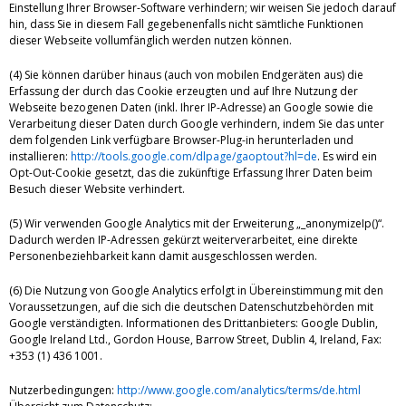
Einstellung Ihrer Browser-Software verhindern; wir weisen Sie jedoch darauf
hin, dass Sie in diesem Fall gegebenenfalls nicht sämtliche Funktionen
dieser Webseite vollumfänglich werden nutzen können.
(4) Sie können darüber hinaus (auch von mobilen Endgeräten aus) die
Erfassung der durch das Cookie erzeugten und auf Ihre Nutzung der
Webseite bezogenen Daten (inkl. Ihrer IP-Adresse) an Google sowie die
Verarbeitung dieser Daten durch Google verhindern, indem Sie das unter
dem folgenden Link verfügbare Browser-Plug-in herunterladen und
installieren:
http://tools.google.com/dlpage/gaoptout?hl=de
. Es wird ein
Opt-Out-Cookie gesetzt, das die zukünftige Erfassung Ihrer Daten beim
Besuch dieser Website verhindert.
(5) Wir verwenden Google Analytics mit der Erweiterung „_anonymizeIp()“.
Dadurch werden IP-Adressen gekürzt weiterverarbeitet, eine direkte
Personenbeziehbarkeit kann damit ausgeschlossen werden.
(6) Die Nutzung von Google Analytics erfolgt in Übereinstimmung mit den
Voraussetzungen, auf die sich die deutschen Datenschutzbehörden mit
Google verständigten. Informationen des Drittanbieters: Google Dublin,
Google Ireland Ltd., Gordon House, Barrow Street, Dublin 4, Ireland, Fax:
+353 (1) 436 1001.
Nutzerbedingungen:
http://www.google.com/analytics/terms/de.html