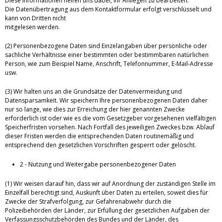
Diese Informationen helfen uns dabei, Ihr Anliegen zu bearbeiten.
Die Datenübertragung aus dem Kontaktformular erfolgt verschlüsselt und
kann von Dritten nicht
mitgelesen werden.
(2) Personenbezogene Daten sind Einzelangaben über persönliche oder
sachliche Verhältnisse einer bestimmten oder bestimmbaren natürlichen
Person, wie zum Beispiel Name, Anschrift, Telefonnummer, E-Mail-Adresse
usw.
(3) Wir halten uns an die Grundsätze der Datenvermeidung und
Datensparsamkeit. Wir speichern Ihre personenbezogenen Daten daher
nur so lange, wie dies zur Erreichung der hier genannten Zwecke
erforderlich ist oder wie es die vom Gesetzgeber vorgesehenen vielfältigen
Speicherfristen vorsehen. Nach Fortfall des jeweiligen Zweckes bzw. Ablauf
dieser Fristen werden die entsprechenden Daten routinemäßig und
entsprechend den gesetzlichen Vorschriften gesperrt oder gelöscht.
2 - Nutzung und Weitergabe personenbezogener Daten
(1) Wir weisen darauf hin, dass wir auf Anordnung der zuständigen Stelle im
Einzelfall berechtigt sind, Auskunft über Daten zu erteilen, soweit dies für
Zwecke der Strafverfolgung, zur Gefahrenabwehr durch die
Polizeibehörden der Länder, zur Erfüllung der gesetzlichen Aufgaben der
Verfassungsschutzbehörden des Bundes und der Länder, des