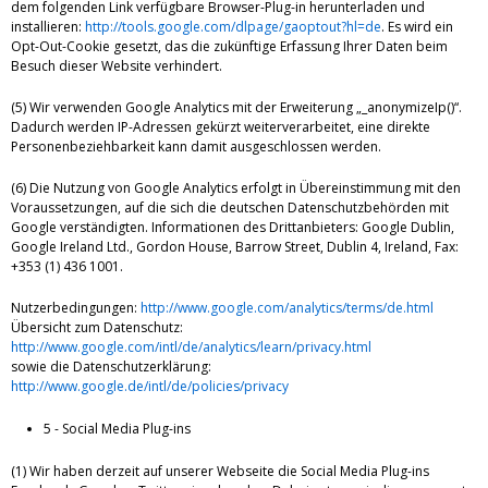
dem folgenden Link verfügbare Browser-Plug-in herunterladen und
installieren:
http://tools.google.com/dlpage/gaoptout?hl=de
. Es wird ein
Opt-Out-Cookie gesetzt, das die zukünftige Erfassung Ihrer Daten beim
Besuch dieser Website verhindert.
(5) Wir verwenden Google Analytics mit der Erweiterung „_anonymizeIp()“.
Dadurch werden IP-Adressen gekürzt weiterverarbeitet, eine direkte
Personenbeziehbarkeit kann damit ausgeschlossen werden.
(6) Die Nutzung von Google Analytics erfolgt in Übereinstimmung mit den
Voraussetzungen, auf die sich die deutschen Datenschutzbehörden mit
Google verständigten. Informationen des Drittanbieters: Google Dublin,
Google Ireland Ltd., Gordon House, Barrow Street, Dublin 4, Ireland, Fax:
+353 (1) 436 1001.
Nutzerbedingungen:
http://www.google.com/analytics/terms/de.html
Übersicht zum Datenschutz:
http://www.google.com/intl/de/analytics/learn/privacy.html
sowie die Datenschutzerklärung:
http://www.google.de/intl/de/policies/privacy
5 - Social Media Plug-ins
(1) Wir haben derzeit auf unserer Webseite die Social Media Plug-ins