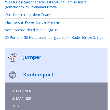
Was für ein Saisonabschluss! Fortuna-Familie feiert
gemeinsam im Strandbad Broda
Das Team hinter dem Team!
Nachwuchs-Power für die Männer!
Vom Nachwuchs direkt in Liga 3!
SV Fortuna ’50 Neubrandenburg verstärkt Kader für die 3. Liga
Jumper
Kindersport
1. MÄNNER
2. MÄNNER
MJB