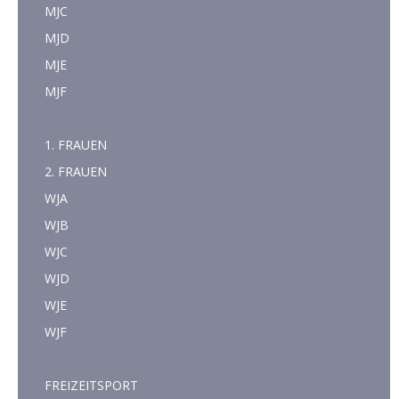
MJC
MJD
MJE
MJF
1. FRAUEN
2. FRAUEN
WJA
WJB
WJC
WJD
WJE
WJF
FREIZEITSPORT