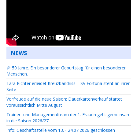
NEWS
🎉 50 Jahre. Ein besonderer Geburtstag für einen besonderen
Menschen.
Tara Richter erleidet Kreuzbandriss – SV Fortuna steht an ihrer
Seite
Vorfreude auf die neue Saison: Dauerkartenverkauf startet
voraussichtlich Mitte August
Trainer- und Managementteam der 1. Frauen geht gemeinsam
in die Saison 2026/27
Info: Geschäftsstelle vom 13. - 24.07.2026 geschlossen