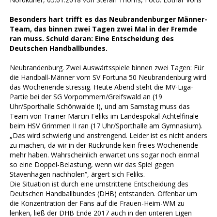
Besonders hart trifft es das Neubrandenburger Männer-
Team, das binnen zwei Tagen zwei Mal in der Fremde
ran muss. Schuld daran: Eine Entscheidung des
Deutschen Handballbundes.
Neubrandenburg. Zwei Auswärtsspiele binnen zwei Tagen: Für
die Handball-Männer vom SV Fortuna 50 Neubrandenburg wird
das Wochenende stressig. Heute Abend steht die MV-Liga-
Partie bei der SG Vorpommern/Greifswald an (19
Uhr/Sporthalle Schönwalde I), und am Samstag muss das
Team von Trainer Marcin Feliks im Landespokal-Achtelfinale
beim HSV Grimmen II ran (17 Uhr/Sporthalle am Gymnasium).
„Das wird schwierig und anstrengend. Leider ist es nicht anders
zu machen, da wir in der Rückrunde kein freies Wochenende
mehr haben. Wahrscheinlich erwartet uns sogar noch einmal
so eine Doppel-Belastung, wenn wir das Spiel gegen
Stavenhagen nachholen“, ärgert sich Feliks.
Die Situation ist durch eine umstrittene Entscheidung des
Deutschen Handballbundes (DHB) entstanden. Offenbar um
die Konzentration der Fans auf die Frauen-Heim-WM zu
lenken, ließ der DHB Ende 2017 auch in den unteren Ligen