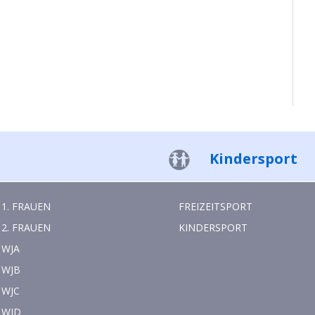
Kindersport
1. FRAUEN
FREIZEITSPORT
2. FRAUEN
KINDERSPORT
WJA
WJB
WJC
WJD