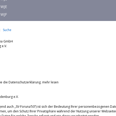
WJE
WJF
Suche
dia GmbH
nburg e.V.
ie die Datenschutzerklärung.
mehr lesen
denburg e.V.
end auch „SV-Foruna‘50“) ist sich der Bedeutung Ihrer personenbezogenen Dat
men, um den Schutz Ihrer Privatsphäre während der Nutzung unserer Webseiten
Daten für welche Zwecke erfasst und wie diese verarbeitet werden.