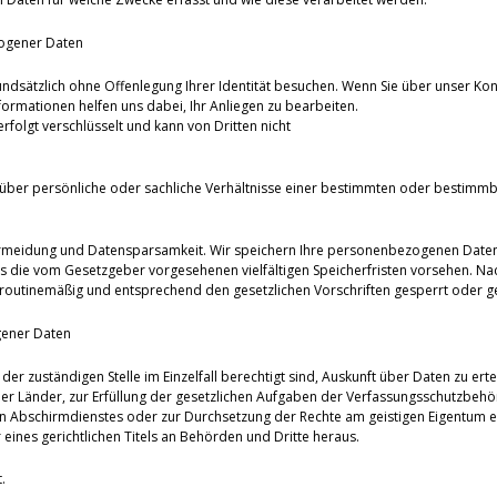
ogener Daten
undsätzlich ohne Offenlegung Ihrer Identität besuchen. Wenn Sie über unser Kon
ormationen helfen uns dabei, Ihr Anliegen zu bearbeiten.
olgt verschlüsselt und kann von Dritten nicht
über persönliche oder sachliche Verhältnisse einer bestimmten oder bestimmb
ermeidung und Datensparsamkeit. Wir speichern Ihre personenbezogenen Daten d
es die vom Gesetzgeber vorgesehenen vielfältigen Speicherfristen vorsehen. Nac
routinemäßig und entsprechend den gesetzlichen Vorschriften gesperrt oder ge
gener Daten
der zuständigen Stelle im Einzelfall berechtigt sind, Auskunft über Daten zu erte
er Länder, zur Erfüllung der gesetzlichen Aufgaben der Verfassungsschutzbeh
 Abschirmdienstes oder zur Durchsetzung der Rechte am geistigen Eigentum erfo
eines gerichtlichen Titels an Behörden und Dritte heraus.
.