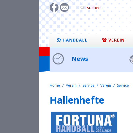
HANDBALL
VEREIN
News
Home
Verein
Service
Verein
Service
Hallenhefte