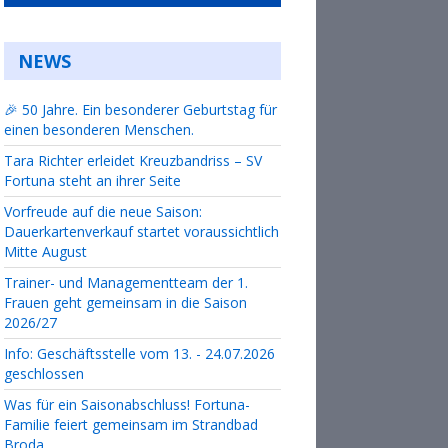
NEWS
🎉 50 Jahre. Ein besonderer Geburtstag für
einen besonderen Menschen.
Tara Richter erleidet Kreuzbandriss – SV
Fortuna steht an ihrer Seite
Vorfreude auf die neue Saison:
Dauerkartenverkauf startet voraussichtlich
Mitte August
Trainer- und Managementteam der 1.
Frauen geht gemeinsam in die Saison
2026/27
Info: Geschäftsstelle vom 13. - 24.07.2026
geschlossen
Was für ein Saisonabschluss! Fortuna-
Familie feiert gemeinsam im Strandbad
Broda