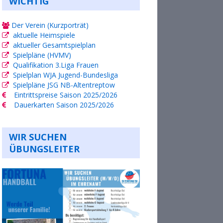
WICHTIG
Der Verein (Kurzporträt)
aktuelle Heimspiele
aktueller Gesamtspielplan
Spielpläne (HVMV)
Qualifikation 3.Liga Frauen
Spielplan WJA Jugend-Bundesliga
Spielpläne JSG NB-Altentreptow
Eintrittspreise Saison 2025/2026
Dauerkarten Saison 2025/2026
WIR SUCHEN
ÜBUNGSLEITER