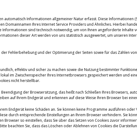
en automatisch Informationen allgemeiner Natur erfasst. Diese Informationen (Se
 Domainnamen Ihres Internet Service Providers und Ähnliches. Hierbei handelt
se Informationen sind technisch notwendig, um von Ihnen angeforderte Inhalte v
mationen dieser Art werden von uns statistisch ausgewertet, um unseren Intern
ke der Fehlerbehebung und der Optimierung der Seiten sowie für das Zählen 
eundlich, effektiv und sicher zu machen sowie die Nutzung bestimmter Funktion
die lokal im Zwischenspeicher Ihres Internetbrowsers gespeichert werden und 
kies nicht herstellbar.
 Beendigung der Browsersitzung, das heißt nach Schließen Ihres Browsers, aut
eiben auf Ihrem Endgerät und erkennen auf diese Weise Ihren Browser bei ein
Ihrem Endgerät keine Schäden an. Sie können keine Programme ausführen oder Vir
iese durch entsprechende Einstellungen an Ihrem Browser verhindern. Sie könn
 Browser so einstellen, dass Sie über das Setzen von Cookies zuvor informiert
tte beachten Sie, dass das Löschen oder Ablehnen von Cookies die Darstellung 